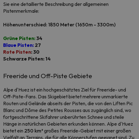
Sie eine detaillierte Beschreibung der allgemeinen
Pistenmerkmale:
Höhenunterschied: 1850 Meter (1650m - 3300m)
Grüne Pisten:
34
Blaue Pisten:
27
Rote Pisten
: 30
Schwarze Pisten: 14
Freeride und Off-Piste Gebiete
Alpe d'Huez ist ein hochgeschätztes Ziel für Freeride- und
Off-Piste-Fans. Das Skigebiet bietet mehrere unmarkierte
Routen und Gelände abseits der Pisten, die von den Liften Pic
Blanc und Dôme des Petites Rousses aus zugänglich sind, wo
fortgeschrittene Skifahrer unberührten Schnee und steile
Hänge in natürlichen Gebieten erkunden können. Alpe d'Huez
bietet ein
250 km²
großes Freeride-Gebiet mit einer großen
Vielfalt an Terrains, die für alle Könnerstufen geeignet sind. Zu