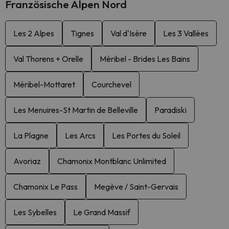
Französische Alpen Nord
Les 2 Alpes
Tignes
Val d'Isère
Les 3 Vallées
Val Thorens + Orelle
Méribel - Brides Les Bains
Méribel-Mottaret
Courchevel
Les Menuires-St Martin de Belleville
Paradiski
La Plagne
Les Arcs
Les Portes du Soleil
Avoriaz
Chamonix Montblanc Unlimited
Chamonix Le Pass
Megève / Saint-Gervais
Les Sybelles
Le Grand Massif