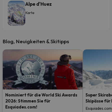
Alpe d'Huez
Karte
Blog, Neuigkeiten & Skitipps
Nominiert für die World Ski Awards
Super Skirab
2026: Stimmen Sie für
Skipässe für
Esquiades.com!
Esquiades.com 