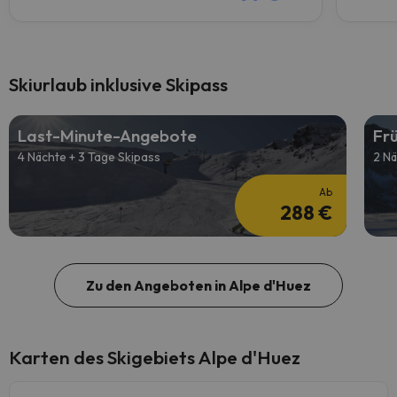
Skiurlaub inklusive Skipass
Last-Minute-Angebote
Fr
4 Nächte + 3 Tage Skipass
2 Nä
Ab
288 €
Zu den Angeboten in Alpe d'Huez
Karten des Skigebiets Alpe d'Huez