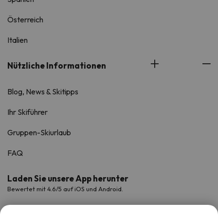
Österreich
Italien
Nützliche Informationen
Blog, News & Skitipps
Ihr Skiführer
Gruppen-Skiurlaub
FAQ
Laden Sie unsere App herunter
Bewertet mit 4.6/5 auf iOS und Android.