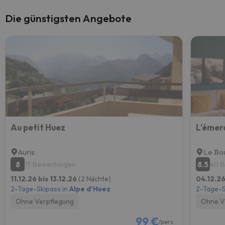
Die günstigsten Angebote
Au petit Huez
L'émer
Auris
Le Bo
8
8.5
15 Bewertungen
40 
11.12.26 bis 13.12.26
(2 Nächte)
04.12.26
2-Tage-Skipass in
Alpe d'Huez
2-Tage-S
Ohne Verpflegung
Ohne V
99 €
/pers.