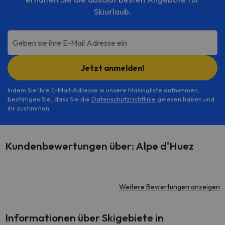
Skiurlaub.
Geben sie ihre E-Mail Adresse ein
Jetzt anmelden!
Indem Sie Ihre E-Mail-Adresse in unsere Mailingliste aufnehmen,
bestätigen Sie, dass Sie die
Datenschutzrichtlinie
gelesen haben und
ihr zustimmen.
Kundenbewertungen über: Alpe d'Huez
Weitere Bewertungen anzeigen
Informationen über Skigebiete in