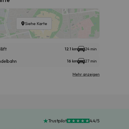
Siehe Karte
lift
12.1 km
24 min
delbahn
16 km
27 min
Mehr anzeigen
Trustpilot
4.4/5