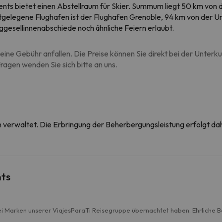
nts bietet einen Abstellraum für Skier. Summum liegt 50 km von 
stgelegene Flughafen ist der Flughafen Grenoble, 94 km von der U
ggesellinnenabschiede noch ähnliche Feiern erlaubt.
eine Gebühr anfallen. Die Preise können Sie direkt bei der Unterk
agen wenden Sie sich bitte an uns.
on verwaltet. Die Erbringung der Beherbergungsleistung erfolgt 
ts
i Marken unserer ViajesParaTi Reisegruppe übernachtet haben. Ehrliche 