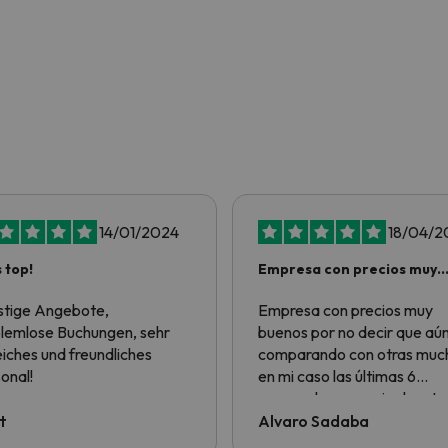
14/01/2024
18/04/2
s top!
Empresa con precios muy
buenos por no…
tige Angebote,
Empresa con precios muy
lemlose Buchungen, sehr
buenos por no decir que aú
reiches und freundliches
comparando con otras much
onal!
en mi caso las últimas 6
escapadas a esquiar han te
los precios más baratos de
t
Alvaro Sadaba
todas. Respecto al servicio