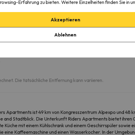
rowsing-Erfahrung zu bieten. Weitere Einzelheiten finden Sie in u
nts
Akzeptieren
m
Ablehnen
m
m
echnet. Die tatsächliche Entfernung kann variieren.
ers Apartments ist 49 km von Kongresszentrum Alpexpo und 48 km v
 and Stadtblick. Die Unterkunft Riders Apartments bietet ihren Gä
ttete Küche mit einem Kühlschrank und einem Geschirrspüler sowie 
wie eine Kaffeemaschine und einen Wasserkocher. In der Umgebun