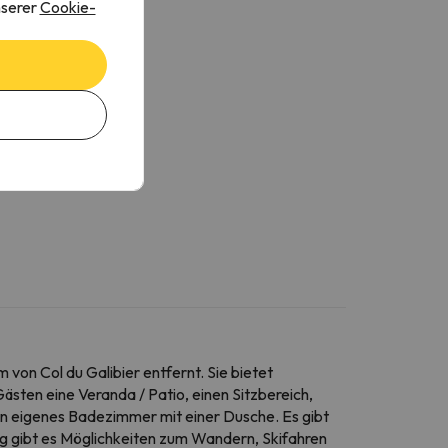
nserer
Cookie-
on Col du Galibier entfernt. Sie bietet
sten eine Veranda / Patio, einen Sitzbereich,
ein eigenes Badezimmer mit einer Dusche. Es gibt
g gibt es Möglichkeiten zum Wandern, Skifahren