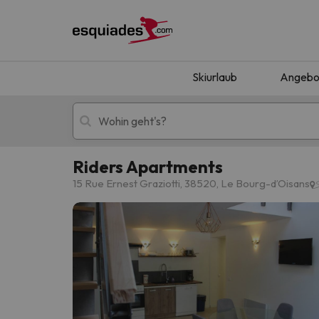
Skiurlaub
Angebo
Riders Apartments
Skiurlaub
Berghotels
15 Rue Ernest Graziotti, 38520, Le Bourg-dʼOisans
Oops, wir haben keine Ergebnisse gefunden, d