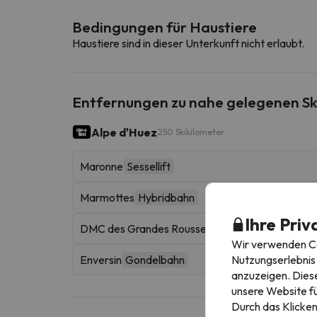
Bedingungen für Haustiere
Haustiere sind in dieser Unterkunft nicht erlaubt.
Entfernungen zu nahe gelegenen Sk
Alpe d'Huez
250 Skikilometer
Maronne
Sessellift
Marmottes
Hybridbahn
Ihre Priv
DMC des Grandes Rousses
Gondelbahn
Wir verwenden Coo
Nutzungserlebnis 
Enversin
Gondelbahn
anzuzeigen. Diese
unsere Website fü
Durch das Klicken