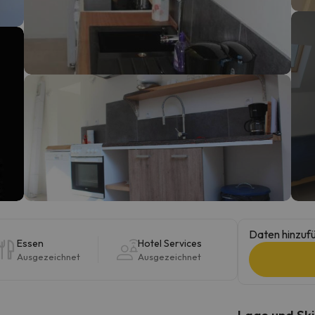
erirrt. Sobald er seinen Kompass gefunden hat, wird er zurück sein.
Daten hinzufü
Essen
Hotel Services
Ausgezeichnet
Ausgezeichnet
Lage und Ski