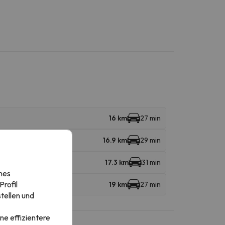
16 km
27 min
16.9 km
29 min
17.3 km
31 min
nes
rofil
19 km
27 min
tellen und
ne effizientere