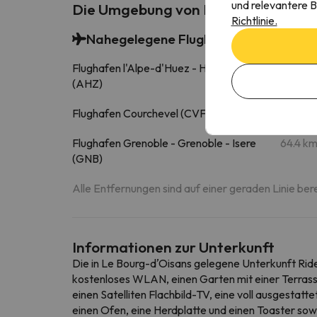
und relevantere B
Die Umgebung von Riders Apartme
Richtlinie.
Nahegelegene Flughäfen
Flughafen l'Alpe-d'Huez - Henri Giraud
5.8 k
(AHZ)
Flughafen Courchevel (CVF)
60.7 k
Flughafen Grenoble - Grenoble - Isere
64.4 k
(GNB)
Alle Entfernungen sind auf einer geraden Linie ber
Informationen zur Unterkunft
Die in Le Bourg-dʼOisans gelegene Unterkunft Rid
kostenloses WLAN, einen Garten mit einer Terrasse
einen Satelliten Flachbild-TV, eine voll ausgesta
einen Ofen, eine Herdplatte und einen Toaster so