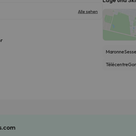
Alle sehen
hr
Maronne
Sessel
Télécentre
Gon
es.com