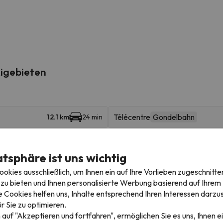
igebieten
Télécentre
Gondelbahn
12.1 km
24 min
Le Signal
Hybridbahn
16 km
26 min
atsphäre ist uns wichtig
Auris Express
Sessellift
17 km
30 min
kies ausschließlich, um Ihnen ein auf Ihre Vorlieben zugeschnitte
zu bieten und Ihnen personalisierte Werbung basierend auf Ihrem P
Villette
Gondelbahn
19 km
27 min
 Cookies helfen uns, Inhalte entsprechend Ihren Interessen darzus
r Sie zu optimieren.
 auf "Akzeptieren und fortfahren", ermöglichen Sie es uns, Ihnen ei