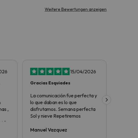
Weitere Bewertungen anzeigen
026
15/04/2026
Gracias Esquiades
Tot perf
La comunicación fue perfecta y
Tot perf
n
lo que daban es lo que
as ,
disfrutamos. Semana perfecta
Sol y nieve Repetiremos
nido
Manuel Vazquez
Eduard
 de