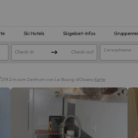
te
Ski Hotels
Skigebiet-Infos
Gruppenre
2 erwachsene
Check-In
Check-out
219.2 m zum Zentrum von Le Bourg-dʼOisans
Karte
ie Ihrer Suche entsprechen. Versuchen Sie, das Ziel zu ändern.