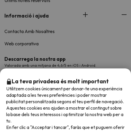
Últims hotels reservats
Informació i ajuda
Contacta Amb Nosaltres
Web corporativa
Descarrega la nostra app
Valorada amb una mitjana de 4,6/5 en iOS i Android.
La teva privadesa és molt important
Utilitzem cookies únicament per donar-te una experiència
adaptada a les teves preferències i poder mostrar
publicitat personalitzada segons el teu perfil de navegació.
Aquestes cookies ens ajuden a mostrar el contingut sobre
la base dels teus interessos i optimitzar la nostra web per a
tu.
En fer clic a "Acceptar i tancar", faràs que et puguem oferir
Acceptem