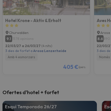
Hotel Krone - Aktiv & Erholt
Aves H
Churwalden
Arosa
9.1
8.6
1578 opinions
890 
22/03/27 a 26/03/27
(4 nits)
22/03/2
3 dies de forfet a
Arosa Lenzerheide
3 dies de
Amb 4 esmorzars
Només 
405 €
/pers.
Ofertes d'hotel + forfet
Esquí Temporada 26/27
Esq