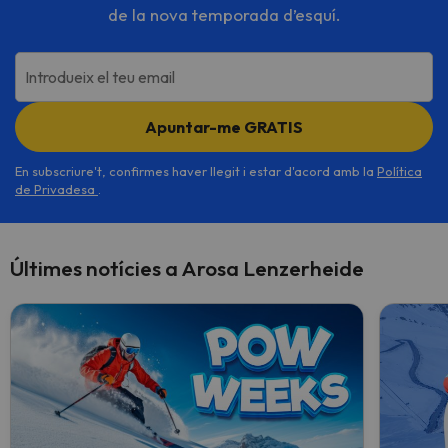
de la nova temporada d’esquí.
Introdueix el teu email
Apuntar-me GRATIS
En subscriure't, confirmes haver llegit i estar d'acord amb la
Política
de Privadesa
.
Últimes notícies a Arosa Lenzerheide