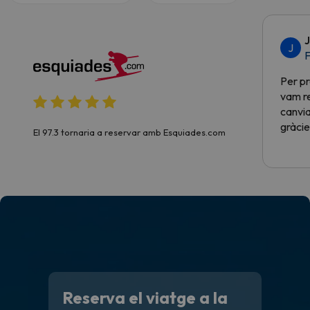
J
J
F
Per pr
vam re
canvia
gràcie
El 97.3 tornaria a reservar amb Esquiades.com
Reserva el viatge a la