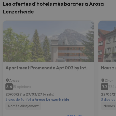
Les ofertes d'hotels més barates a Arosa
Lenzerheide
Apartment Promenade Apt 003 by Interhome
Haus z
Arosa
Chur
8.6
7.3
15 opinions
734 
23/03/27 a 27/03/27
(4 nits)
22/03/2
3 dies de forfet a
Arosa Lenzerheide
3 dies de
Només allotjament
Només 