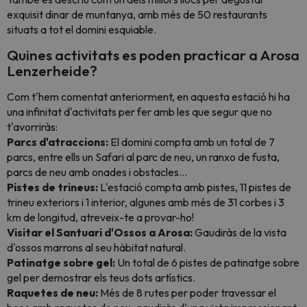
exquisit dinar de muntanya, amb més de 50 restaurants
situats a tot el domini esquiable.
Quines activitats es poden practicar a Arosa
Lenzerheide?
Com t'hem comentat anteriorment, en aquesta estació hi ha
una infinitat d'activitats per fer amb les que segur que no
t'avorriràs:
Parcs d'atraccions:
El domini compta amb un total de 7
parcs, entre ells un Safari al parc de neu, un ranxo de fusta,
parcs de neu amb onades i obstacles…
Pistes de trineus:
L'estació compta amb pistes, 11 pistes de
trineu exteriors i 1 interior, algunes amb més de 31 corbes i 3
km de longitud, atreveix-te a provar-ho!
Visitar el Santuari d'Ossos a Arosa:
Gaudiràs de la vista
d'ossos marrons al seu hàbitat natural.
Patinatge sobre gel:
Un total de 6 pistes de patinatge sobre
gel per demostrar els teus dots artístics.
Raquetes de neu:
Més de 8 rutes per poder travessar el