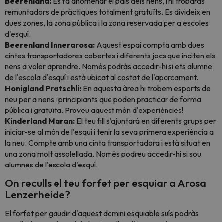
Beerenland:
Es fa anomenar el país dels nens, i hi trobaràs
remuntadors de pràctiques totalment gratuïts. Es divideix en
dues zones, la zona pública i la zona reservada per a escoles
d'esquí.
Beerenland Innerarosa:
Aquest espai compta amb dues
cintes transportadores cobertes i diferents jocs que inciten els
nens a voler aprendre. Només podràs accedir-hi si ets alumne
de l'escola d'esquí i està ubicat al costat de l'aparcament.
Honigland Pratschli:
En aquesta àrea hi trobem esports de
neu per a nens i principiants que poden practicar de forma
pública i gratuïta. Proveu aquest món d'experiències!
Kinderland Maran:
El teu fill s'ajuntarà en diferents grups per
iniciar-se al món de l'esquí i tenir la seva primera experiència a
la neu. Compte amb una cinta transportadora i està situat en
una zona molt assolellada. Només podreu accedir-hi si sou
alumnes de l'escola d'esquí.
On reculls el teu forfet per esquiar a Arosa
Lenzerheide?
El forfet per gaudir d'aquest domini esquiable suís podràs