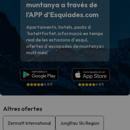
muntanya a través de
l'APP d'Esquiades.com
Apartaments, hotels, packs d
´hotel+forfet, informació en temps
real de les estacions d´esquí,
ofertes d´escapades de muntanya i
molt més!
4.6/5
4.8/5
Altres ofertes
Zermatt International
Jungfrau Ski Region