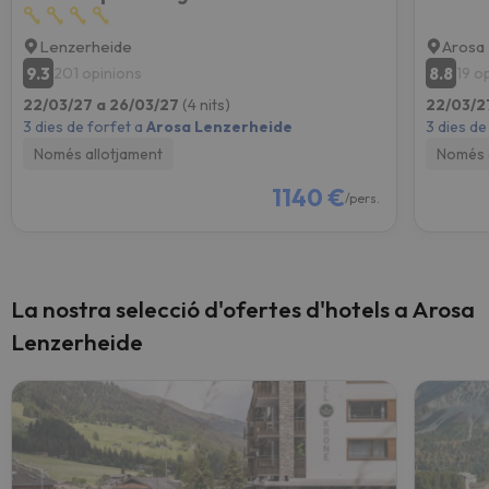
Lenzerheide
Arosa
9.3
8.8
201 opinions
19 o
22/03/27 a 26/03/27
(4 nits)
22/03/2
3 dies de forfet a
Arosa Lenzerheide
3 dies de
Només allotjament
Només 
1140 €
/pers.
La nostra selecció d'ofertes d'hotels a Arosa
Lenzerheide