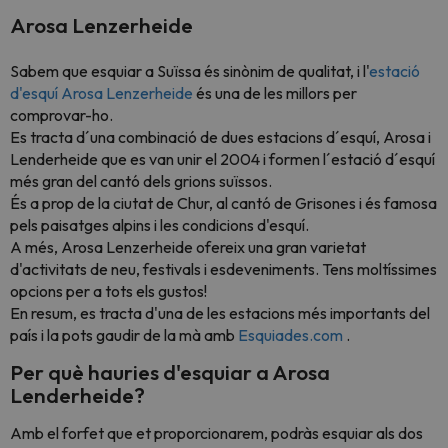
Arosa Lenzerheide
Sabem que esquiar a Suïssa és sinònim de qualitat, i l'
estació
d'esquí Arosa Lenzerheide
és una de les millors per
comprovar-ho.
Es tracta d´una combinació de dues estacions d´esquí, Arosa i
Lenderheide que es van unir el 2004 i formen l´estació d´esquí
més gran del cantó dels grions suïssos.
És a prop de la ciutat de Chur, al cantó de Grisones i és famosa
pels paisatges alpins i les condicions d'esquí.
A més, Arosa Lenzerheide ofereix una gran varietat
d'activitats de neu, festivals i esdeveniments. Tens moltíssimes
opcions per a tots els gustos!
En resum, es tracta d'una de les estacions més importants del
país i la pots gaudir de la mà amb
Esquiades.com
.
Per què hauries d'esquiar a Arosa
Lenderheide?
Amb el forfet que et proporcionarem, podràs esquiar als dos