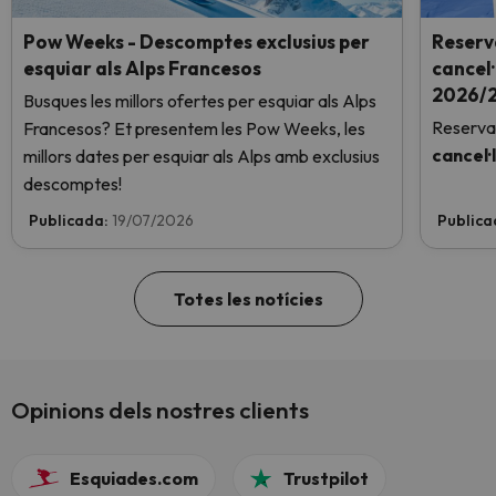
Pow Weeks - Descomptes exclusius per
Reserv
esquiar als Alps Francesos
cancel·
2026/2
Busques les millors ofertes per esquiar als Alps
Reserva
Francesos? Et presentem les Pow Weeks, les
cancel·
millors dates per esquiar als Alps amb exclusius
descomptes!
Publicada:
19/07/2026
Publica
Totes les notícies
Opinions dels nostres clients
Esquiades.com
Trustpilot