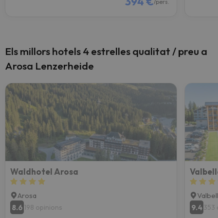
394 €
/pers.
Els millors hotels 4 estrelles qualitat / preu a
Arosa Lenzerheide
Waldhotel Arosa
Valbel
Arosa
Valbel
8.6
9.4
198 opinions
353 