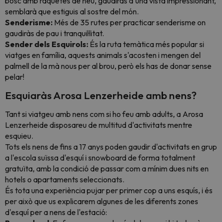
bosc amb raquetes de neu, gaudiràs d'una vista impressionant,
semblarà que estiguis al sostre del món.
Senderisme:
Més de 35 rutes per practicar senderisme on
gaudiràs de pau i tranquil·litat.
Sender dels Esquirols:
És la ruta temàtica més popular si
viatges en família, aquests animals s'acosten i mengen del
palmell de la mà nous per al brou, però els has de donar sense
pelar!
Esquiaràs Arosa Lenzerheide amb nens?
Tant si viatgeu amb nens com si ho feu amb adults, a Arosa
Lenzerheide disposareu de multitud d'activitats mentre
esquieu.
Tots els nens de fins a 17 anys poden gaudir d'activitats en grup
a l'escola suïssa d'esquí i snowboard de forma totalment
gratuïta, amb la condició de passar com a mínim dues nits en
hotels o apartaments seleccionats.
És tota una experiència pujar per primer cop a uns esquís, i és
per això que us explicarem algunes de les diferents zones
d'esquí per a nens de l'estació: