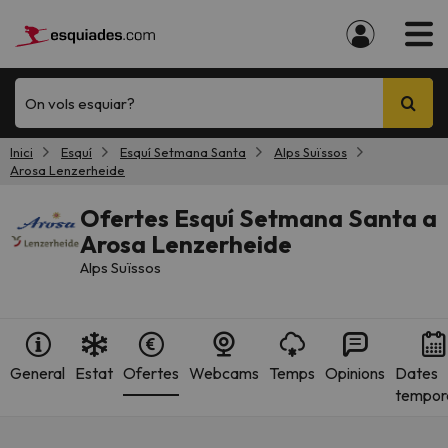
On vols esquiar?
Inici
Esquí
Esquí Setmana Santa
Alps Suïssos
Arosa Lenzerheide
Ofertes Esquí Setmana Santa a
Arosa Lenzerheide
Alps Suïssos
General
Estat
Ofertes
Webcams
Temps
Opinions
Dates
tempor