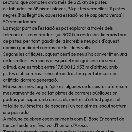
sectors, que compten amb més de 225km de pistes
distribuïdes en 68 pistes blaves, 34 pistes vermelles i 11 pistes
negres (has llegit bé, aquesta estació no té cap pista verda) i
50 remuntadors.
La major part de l'estació es pot explorar a través dels
telecadires i remuntadors (un 80%) i la resta són itineraris fora
de pistes, per tant, gaudir de la increïble neu pols d'aquest
domini i gaudir del contrast de les dues valls.
Segons les crítiques, aquest destí de neu s'ha convertit en una
de les millors estacions d'esquí del món gràcies a la seva
altitud, que es troba entre 17.800 i 2.653 m d'altitud, amb
pistes d'alt contrast i una infraestructura per fabricar neu
artificial darrera generació.
El descens més llarg té 4,5 km i algunes de les pistes ofereixen
mesurament de velocitat, pistes de carreres públiques on
podràs participar amb amics, els metres d'altitud pujats, el
total de quilòmetres de descens i un cop al mes, esquí nocturn,
una passada!
A més, se celebren esdeveniments com El Bosc Encantat de
Lenzerheide o el festival d'humor d'Arosa.
També es descriu com un dels millors llocs per degustar