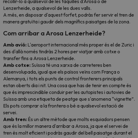
recollir-lo a qualsevol de les taquilles d'Arosa o de
Lenzerheide, a qualsevol de les dues valls.
A més, en disposar d'aquest forfet, podràs fer servir el tren de
manera gratuïta i gaudir dels magnífics paisatges de la zona.
Com arribar a Arosa Lenzerheide?
Amb avió:
L'aeroport internacional més proper és el de Zuric i
des d'allà només tindràs 2 hores per viatjar amb cotxe o
transfer fins a Arosa Lenzerheide.
Amb cotxe:
Suïssa té una xarxa de carreteres ben
desenvolupada, igual que els països veïns com França o
Alemanya, i tots els punts de control fronterers principals
estan oberts dia i nit. Una cosa que has de tenir en compte és
que és imprescindible conduir per les autopistes i autovies de
Suïssa amb una etiqueta de peatge que s'anomena “vignette”.
Els pots comprar a la frontera o bé a qualsevol estació de
servei.
Amb tren:
És un altre mètode que molts esquiadors pensen
que és la millor manera d'arribar a Arosa, ja que el servei de
tren és molt eficient i podràs gaudir del bell paisatge durant el