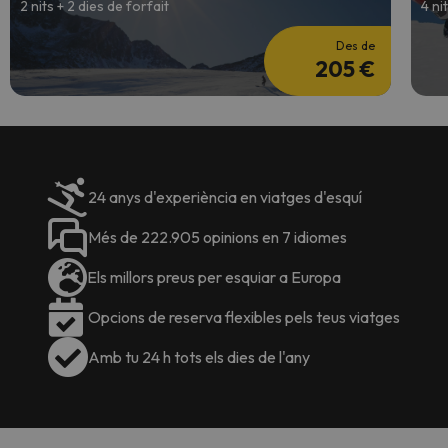
2 nits + 2 dies de forfait
4 ni
Des de
205 €
24 anys d'experiència en viatges d'esquí
Més de 222.905 opinions en 7 idiomes
Els millors preus per esquiar a Europa
Opcions de reserva flexibles pels teus viatges
Amb tu 24 h tots els dies de l'any