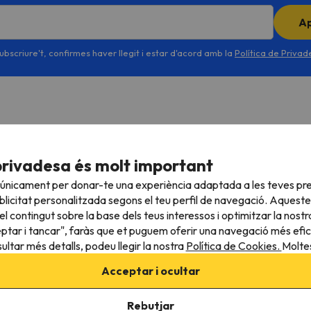
A
ubscriure't, confirmes haver llegit i estar d'acord amb la
Política de Priva
privadesa és molt important
 únicament per donar-te una experiència adaptada a les teves pre
licitat personalitzada segons el teu perfil de navegació. Aqueste
l contingut sobre la base dels teus interessos i optimitzar la nostr
eptar i tancar", faràs que et puguem oferir una navegació més eficie
ultar més detalls, podeu llegir la nostra
Política de Cookies.
Moltes
Reserva la teva esquiada amb cancel·lació
D
Acceptar i ocultar
gratis per a la temporada 2026/2027 a
a
Esquiades.com!
A
Rebutjar