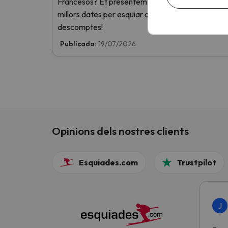
Francesos? Et presentem les Pow Weeks, les
millors dates per esquiar als Alps amb exclusius
descomptes!
Publicada:
19/07/2026
Opinions dels nostres clients
Esquiades.com
Trustpilot
J