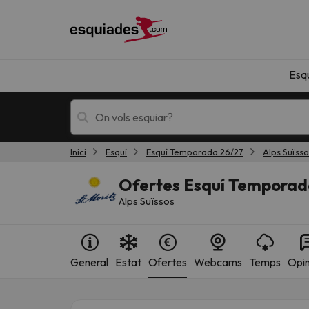
Esq
Inici
Esquí
Esquí Temporada 26/27
Alps Suïsso
Esquí
Escapades
Ofertes Esquí Temporada
Alps Suïssos
General
Estat
Ofertes
Webcams
Temps
Opin
!Vaja! No hem trobat resultats que coincideixi