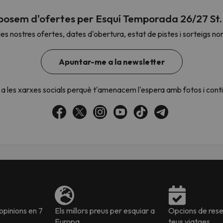
posem d'ofertes per Esquí Temporada 26/27 St.
es nostres ofertes, dates d'obertura, estat de pistes i sorteigs no
el nord. Quan trobi la seva brúixola torna.
Apuntar-me a la newsletter
a les xarxes socials perquè t'amenacem l'espera amb fotos i cont
pinions en 7
Els millors preus per esquiar a
Opcions de reser
Europa
teus viatges