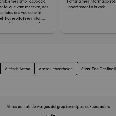
problemes amb l’ocupació
Faltaria més informació so
’hotel que vam reservar, des
l’apartament a la web
quiades ens vau canviar
el i ha resultat ser millor.
es gràcies per la gestió.
Aletsch Arena
Arosa Lenzerheide
Saas-Fee Destinati
Altres portals de viatges del grup i principals col·laboradors