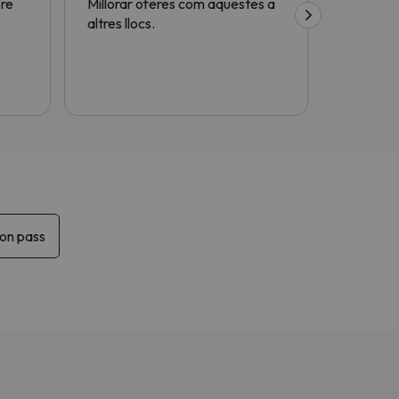
bre
Millorar oferes com aquestes a
Molt útil
altres llocs.
gràcies!
on pass