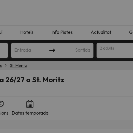
uí
Hotels
Info Pistes
Actualitat
G
2 adults
Entrada
Sortida
s
St. Moritz
 26/27 a St. Moritz
ions
Dates temporada
n amb la teva cerca. Intenteu modificar la destinació.