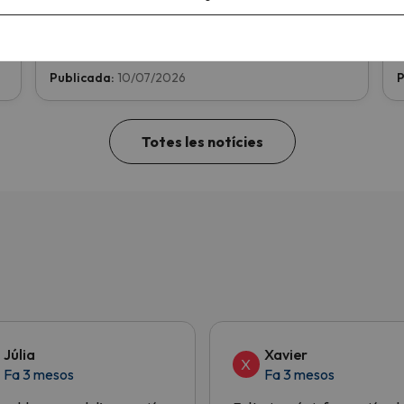
Reserva la teva propera escapada d'esquí amb
v
cancel·lació gratuïta
fins a 1 setmana abans! ;)
E
Publicada:
10/07/2026
P
Totes les notícies
Júlia
Xavier
X
Fa 3 mesos
Fa 3 mesos