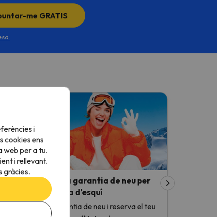
puntar-me GRATIS
desa
.
ferències i
s cookies ens
a web per a tu.
nt i rellevant.
 gràcies.
escobriu la nostra garantia de neu per
questa temporada d'esquí
profita la nostra garantia de neu i reserva el teu