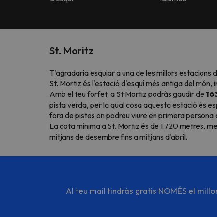
St. Moritz
T'agradaria esquiar a una de les millors estacions 
St. Mortiz és l'estació d'esquí més antiga del món,
Amb el teu forfet, a St.Mortiz podràs gaudir de
16
pista verda, per la qual cosa aquesta estació és e
fora de pistes on podreu viure en primera persona el
La cota mínima a St. Mortiz és de 1.720 metres, m
mitjans de desembre fins a mitjans d'abril.
Al teu mail tindràs gratis NOMÉS el mill