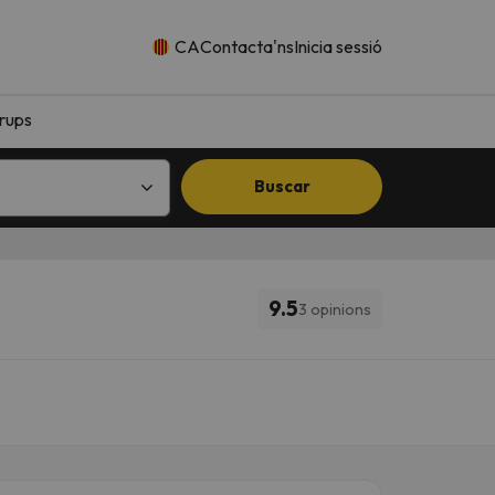
CA
Contacta'ns
Inicia sessió
rups
Buscar
9.5
3 opinions