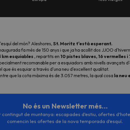
d'esquí del món? Aleshores,
St. Moritz t'està esperant.
 inaugurada fa més de 150 anys i que ja ha acollit dos JJOO d'hivern
3 km esquiables
, repartits en
10 pistes blaves, 16 vermelles i
specialment recomanable per a esquiadors amb nivells avançats d'
 que és esquiar a través d'una neu d'excel·lent qualitat.
entre que la cota màxima és de 3.057 metres, la qual cosa
la neu
No és un Newsletter més…
or contingut de muntanya: escapades d’estiu, ofertes d’hote
comencin les ofertes de la nova temporada d’esquí.