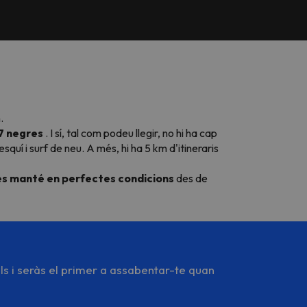
.
 7 negres
. I sí, tal com podeu llegir, no hi ha cap
esquí i
surf
de neu. A més, hi ha 5 km d'itineraris
 es manté en perfectes condicions
des de
ls i seràs el primer a assabentar-te quan