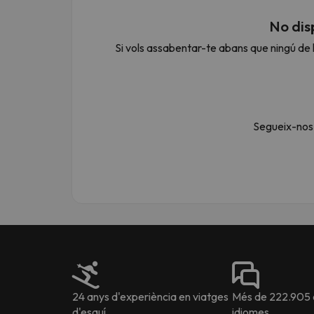
No dis
Si vols assabentar-te abans que ningú de l
Vaja! Sembla que el nostre cercador ha perdut 
Segueix-nos 
24 anys d'experiència en viatges
Més de 222.905 o
d'esquí
idiomes