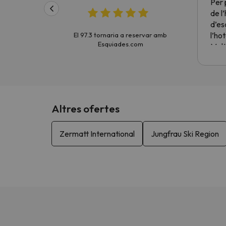
Per 
de l
d’es
l’hot
El 97.3 tornaria a reservar amb
Esquiades.com
Molt
Altres ofertes
Zermatt International
Jungfrau Ski Region