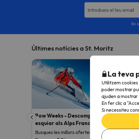
Introdueix el teu email
En s
Últimes notícies a St. Moritz
La teva 
Utilitzem cookies
poder mostrar pub
ajuden a mostrar e
En fer clic a "Acc
Si necessiteu cons
Pow Weeks - Descomptes exclusius per
esquiar als Alps Francesos
Busques les millors ofertes per esquiar als Alps