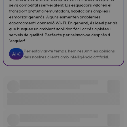
seva comoditat i servei atent. Els esquiadors valoren el
transport gratuït a remuntadors, habitacions àmplies i
esmorzar generós. Alguns esmenten problemes
daparcament i connexió Wi-Fi. En general, és ideal per als
que busquen un ambient acollidor, fàcil accés a pistes i
serveis de qualitat. Perfecte per relaxar-se després d
´esquiar!
Per estalviar-te temps, hem resumit les opinions
AI
dels nostres clients amb intel·ligència artificial.