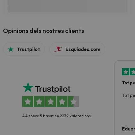
Opinions dels nostres clients
Trustpilot
Esquiades.com
Tot p
Tot p
4.4 sobre 5 basat en 2239 valoracions
Edua