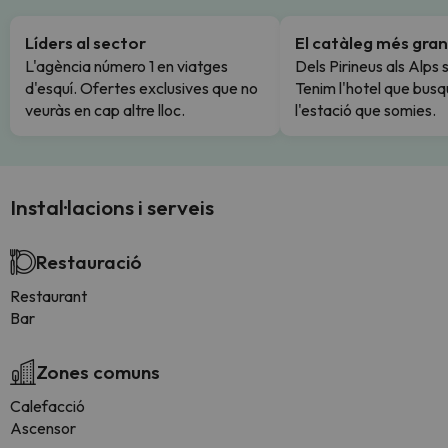
Líders al sector
El catàleg més gran
L'agència número 1 en viatges
Dels Pirineus als Alps 
d'esquí. Ofertes exclusives que no
Tenim l'hotel que busq
veuràs en cap altre lloc.
l'estació que somies.
Instal·lacions i serveis
Restauració
Restaurant
Bar
Zones comuns
Calefacció
Ascensor