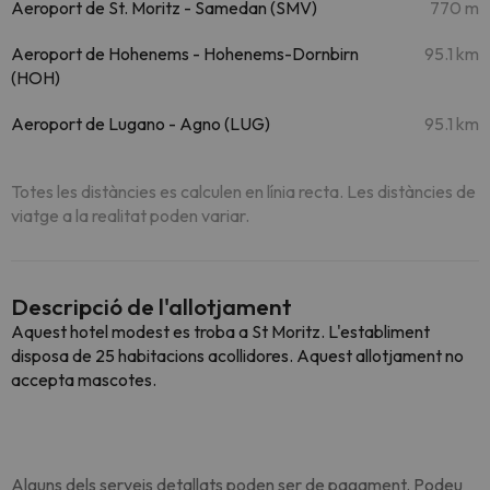
Aeroport de St. Moritz - Samedan (SMV)
770 m
Aeroport de Hohenems - Hohenems-Dornbirn
95.1 km
(HOH)
Aeroport de Lugano - Agno (LUG)
95.1 km
Totes les distàncies es calculen en línia recta. Les distàncies de
viatge a la realitat poden variar.
Descripció de l'allotjament
Aquest hotel modest es troba a St Moritz. L'establiment
disposa de 25 habitacions acollidores. Aquest allotjament no
accepta mascotes.
Alguns dels serveis detallats poden ser de pagament. Podeu