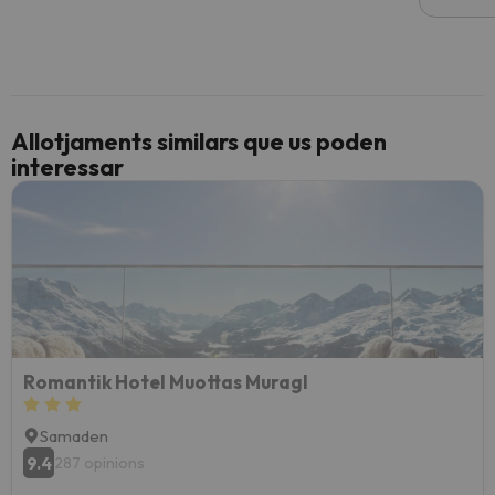
Allotjaments similars que us poden
interessar
Romantik Hotel Muottas Muragl
Samaden
9.4
287 opinions