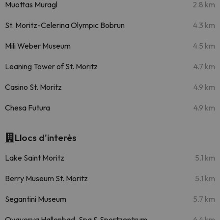
Muottas Muragl
2.8 km
St. Moritz-Celerina Olympic Bobrun
4.3 km
Mili Weber Museum
4.5 km
Leaning Tower of St. Moritz
4.7 km
Casino St. Moritz
4.9 km
Chesa Futura
4.9 km
Llocs d'interès
Lake Saint Moritz
5.1 km
Berry Museum St. Moritz
5.1 km
Segantini Museum
5.7 km
Ovaverva Hallenbad, Spa & Sportzentrum
6.4 km