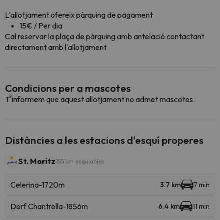
L'allotjament ofereix pàrquing de pagament
15€ / Per dia
Cal reservar la plaça de pàrquing amb antelació contactant
directament amb l'allotjament
Condicions per a mascotes
T'informem que aquest allotjament no admet mascotes.
Distàncies a les estacions d'esquí properes
St. Moritz
155 km esquiables
Celerina-1720m
3.7 km
7 min
Dorf Chantrella-1856m
6.4 km
11 min