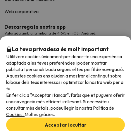
Web corporativa
Descarrega la nostra app
Valorada amb una mitjana de 4,6/5 en iOS i Android.
La teva privadesa és molt important
Utilitzem cookies únicament per donar-te una experiència
adaptada a les teves preferències i poder mostrar
publicitat personalitzada segons el teu perfil de navegació.
Aquestes cookies ens ajuden a mostrar el contingut sobre
la base dels teus interessos i optimitzar la nostra web per a
tu.
En fer clic a "Acceptar i tancar", faràs que et puguem oferir
Acceptem
una navegació més eficient i rellevant. Si necessiteu
consultar més detalls, podeu llegir la nostra
Política de
Cookies.
Moltes gràcies.
Condicions generals
Acceptar i ocultar
Privadesa de dades