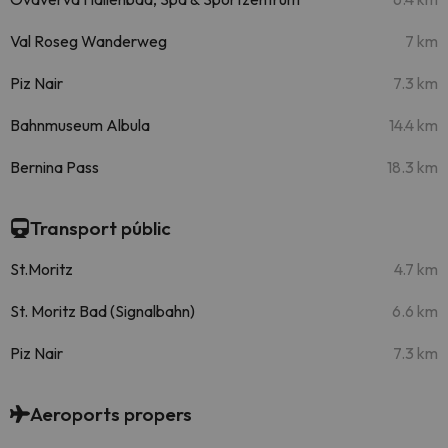
Val Roseg Wanderweg
7 km
Piz Nair
7.3 km
Bahnmuseum Albula
14.4 km
Bernina Pass
18.3 km
Transport públic
St.Moritz
4.7 km
St. Moritz Bad (Signalbahn)
6.6 km
Piz Nair
7.3 km
Aeroports propers