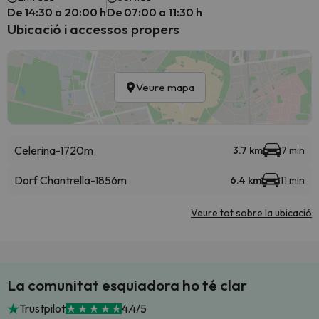
De 14:30 a 20:00 h
De 07:00 a 11:30 h
Ubicació i accessos propers
Veure mapa
Celerina-1720m
3.7 km
7 min
Dorf Chantrella-1856m
6.4 km
11 min
Veure tot sobre la ubicació
La comunitat esquiadora ho té clar
Trustpilot
4.4/5