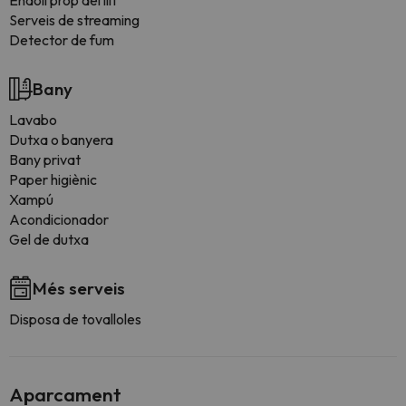
Endoll prop del llit
Serveis de streaming
Detector de fum
Bany
Lavabo
Dutxa o banyera
Bany privat
Paper higiènic
Xampú
Acondicionador
Gel de dutxa
Més serveis
Disposa de tovalloles
Aparcament