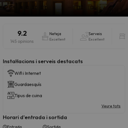
9.2
Neteja
Serveis
Excel·lent
Excel·lent
145 opinions
Instal·lacions i serveis destacats
Wifi i Internet
Guardaesquís
Tipus de cuina
Veure tots
Horari d'entrada i sortida
Entrada
Sortida