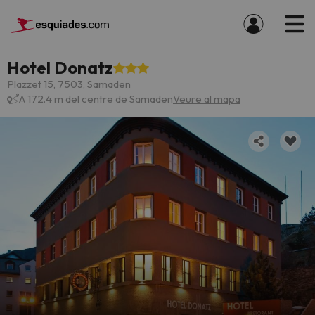
Hotel Donatz
Plazzet 15, 7503, Samaden
A 172.4 m del centre de Samaden
Veure al mapa