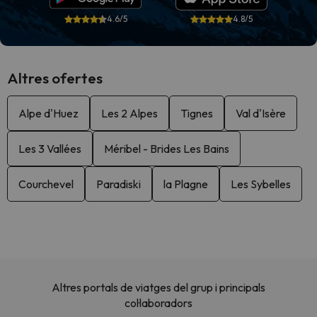
4.6/5
4.8/5
Altres ofertes
Alpe d'Huez
Les 2 Alpes
Tignes
Val d'Isère
Les 3 Vallées
Méribel - Brides Les Bains
Courchevel
Paradiski
la Plagne
Les Sybelles
Altres portals de viatges del grup i principals
col·laboradors