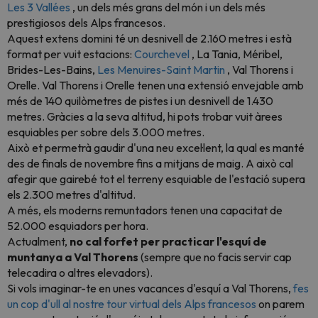
Les 3 Vallées
, un dels més grans del món i un dels més
prestigiosos dels Alps francesos.
Aquest extens domini té un desnivell de 2.160 metres i està
format per vuit estacions:
Courchevel
, La Tania, Méribel,
Brides-Les-Bains,
Les Menuires-Saint Martin
, Val Thorens i
Orelle. Val Thorens i Orelle tenen una extensió envejable amb
més de 140 quilòmetres de pistes i un desnivell de 1.430
metres. Gràcies a la seva altitud, hi pots trobar vuit àrees
esquiables per sobre dels 3.000 metres.
Això et permetrà gaudir d'una neu excel·lent, la qual es manté
des de finals de novembre fins a mitjans de maig. A això cal
afegir que gairebé tot el terreny esquiable de l'estació supera
els 2.300 metres d'altitud.
A més, els moderns remuntadors tenen una capacitat de
52.000 esquiadors per hora.
Actualment,
no cal forfet per practicar l'esquí de
muntanya a Val Thorens
(sempre que no facis servir cap
telecadira o altres elevadors).
Si vols imaginar-te en unes vacances d'esquí a Val Thorens,
fes
un cop d'ull al nostre tour virtual dels Alps francesos
on parem