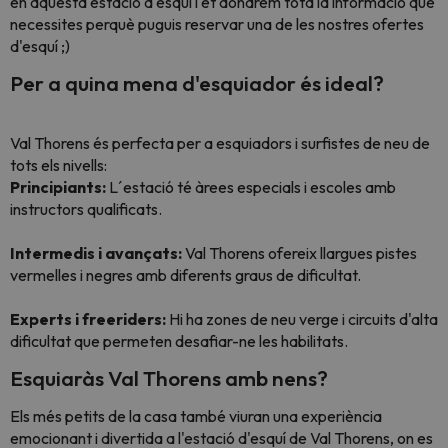
en aquesta estació d'esquí i et donarem tota la informació que
necessites perquè puguis reservar una de les nostres ofertes
d'esquí ;)
Per a quina mena d'esquiador és ideal?
Val Thorens és perfecta per a esquiadors i surfistes de neu de
tots els nivells:
Principiants:
L´estació té àrees especials i escoles amb
instructors qualificats.
Intermedis i avançats:
Val Thorens ofereix llargues pistes
vermelles i negres amb diferents graus de dificultat.
Experts i freeriders:
Hi ha zones de neu verge i circuits d'alta
dificultat que permeten desafiar-ne les habilitats.
Esquiaràs Val Thorens amb nens?
Els més petits de la casa també viuran una experiència
emocionant i divertida a l'estació d'esquí de Val Thorens, on es