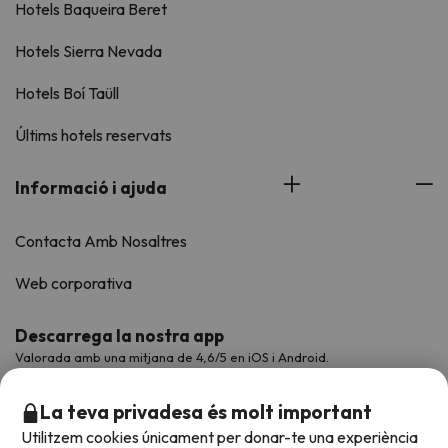
Hotels Baqueira Beret
Hotels Sierra Nevada
Hotels Boí Taüll
Últims hotels reservats
Informació i ajuda
Contacta Amb Nosaltres
Web corporativa
Descarrega la nostra app
Valorada amb una mitjana de 4,6/5 en iOS i Android.
La teva privadesa és molt important
Utilitzem cookies únicament per donar-te una experiència