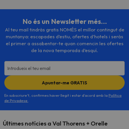
No és un Newsletter més…
Al teu mail tindràs gratis NOMÉS el millor contingut de
muntanya: escapades d’estiu, ofertes d’hotels i seràs
el primer a assabentar-te quan comencin les ofertes
de la nova temporada d’esquí.
Introdueix el teu email
Apuntar-me GRATIS
En subscriure't, confirmes haver llegit i estar d'acord amb la
Política
de Privadesa
.
Últimes notícies a Val Thorens + Orelle