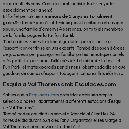
mima molt els nens. Compten amb activitats dissenyades
especialment per a nens!
El forfet per als nens
menors de 5 anys és totalment
gratuït
i també podràs obtenir un passi familiar en el cas que
sigueu una família d'almenys 4 persones, on tots els membres
de la família paguen la tarifa infantil.
Tindran dues zones totalment gratuïtes per iniciar-se a
l'esport i convertir-se en uns experts. També disposen d'àrees
de joc, ideals per passejar en família, pistes temàtiques on els
més petits ho passaran d'allò més bé. I el millor de tot és… el
Fun Park, el mateix paradís per als nens, obert cada dia en què
gaudiran de camps d'esport, tobogans, cilindres, llits elàstics…
Esquia a Val Thorens amb Esquiades.com
Sabies que a
Esquiades.com
pots triar entre una àmplia
selecció d'hotels i apartaments a diferents estacions d'esquí
de Val Thorens?
També podeu gaudir d'un servei d'Atenció al Client les 24
hores del dia durant 324 dies l'any. Organitzar el teu viatge a
Val Thorens mai no havia estat tan fàcil!