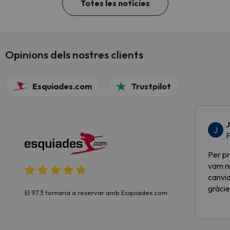
Totes les notícies
Opinions dels nostres clients
Esquiades.com
Trustpilot
J
J
F
Per pr
vam re
canvia
gràcie
El 97.3 tornaria a reservar amb Esquiades.com