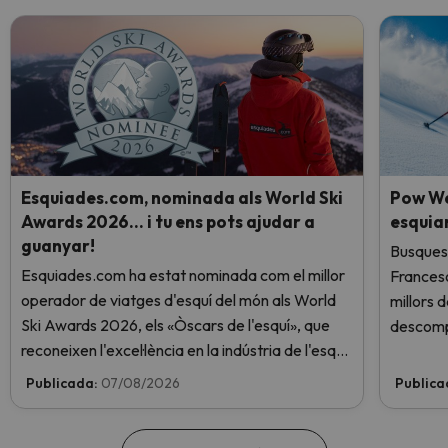
Esquiades.com, nominada als World Ski
Pow We
Awards 2026… i tu ens pots ajudar a
esquia
guanyar!
Busques 
Esquiades.com ha estat nominada com el millor
Frances
operador de viatges d'esquí del món als World
millors 
Ski Awards 2026, els «Òscars de l'esquí», que
descomp
reconeixen l'excel·lència en la indústria de l'esquí.
Vota ara i ajuda'ns a arribar al capdamunt!
Publicada:
07/08/2026
Publica