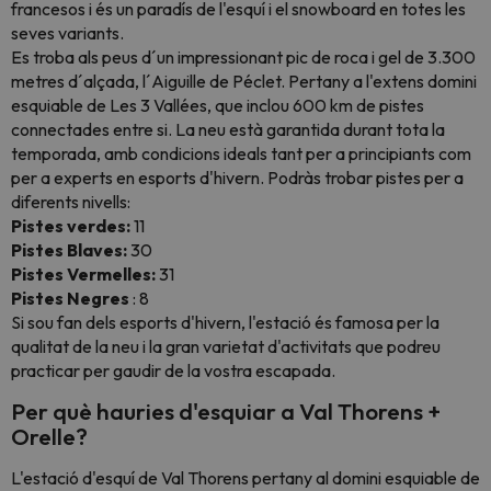
francesos i és un paradís de l'esquí i el snowboard en totes les
seves variants.
Es troba als peus d´un impressionant pic de roca i gel de 3.300
metres d´alçada, l´Aiguille de Péclet. Pertany a l'extens domini
esquiable de Les 3 Vallées, que inclou 600 km de pistes
connectades entre si. La neu està garantida durant tota la
temporada, amb condicions ideals tant per a principiants com
per a experts en esports d'hivern. Podràs trobar pistes per a
diferents nivells:
Pistes verdes:
11
Pistes Blaves:
30
Pistes Vermelles:
31
Pistes Negres
: 8
Si sou fan dels esports d'hivern, l'estació és famosa per la
qualitat de la neu i la gran varietat d'activitats que podreu
practicar per gaudir de la vostra escapada.
Per què hauries d'esquiar a Val Thorens +
Orelle?
L'estació d'esquí de Val Thorens pertany al domini esquiable de