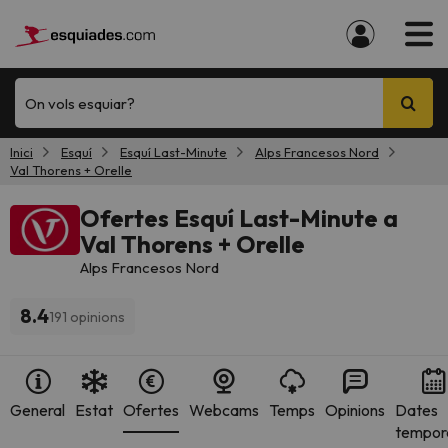
On vols esquiar?
Inici
Esquí
Esquí Last-Minute
Alps Francesos Nord
Val Thorens + Orelle
Ofertes Esquí Last-Minute a
Val Thorens + Orelle
Alps Francesos Nord
8.4
191 opinions
General
Estat
Ofertes
Webcams
Temps
Opinions
Dates
tempor