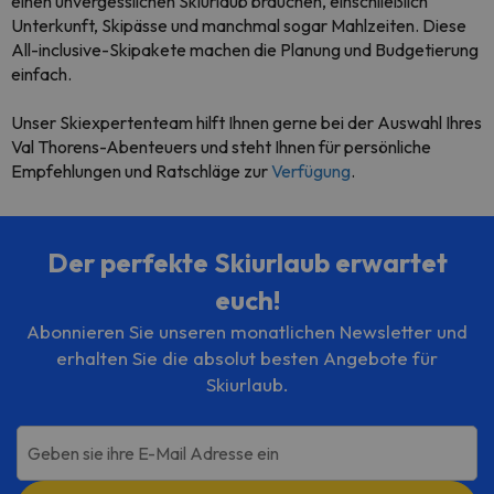
einen unvergesslichen Skiurlaub brauchen, einschließlich
Unterkunft, Skipässe und manchmal sogar Mahlzeiten. Diese
All-inclusive-Skipakete machen die Planung und Budgetierung
einfach.
Unser Skiexpertenteam hilft Ihnen gerne bei der Auswahl Ihres
Val Thorens-Abenteuers und steht Ihnen für persönliche
Empfehlungen und Ratschläge zur
Verfügung
.
Der perfekte Skiurlaub erwartet
euch!
Abonnieren Sie unseren monatlichen Newsletter und
erhalten Sie die absolut besten Angebote für
Skiurlaub.
Geben sie ihre E-Mail Adresse ein