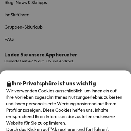
Blog, News & Skitipps
Ihr Skiführer
Gruppen-Skiurlaub
FAQ
Laden Sie unsere App herunter
Bewertet mit 4.6/5 auf iOS und Android.
Ihre Privatsphäre ist uns wichtig
Wir verwenden Cookies ausschließlich, um Ihnen ein auf
Ihre Vorlieben zugeschnittenes Nutzungserlebnis zu bieten
und Ihnen personalisierte Werbung basierend auf Ihrem
Profil anzuzeigen. Diese Cookies helfen uns, Inhalte
entsprechend Ihren Interessen darzustellen und unsere
Website für Sie zu optimieren.
Verfügbare Zahlungsarten
Durch das Klicken auf "Akzeptieren und fortfahren",