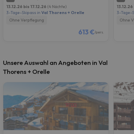
13.12.26 bis 17.12.26
(4 Nächte)
13.12.26
3-Tage-Skipass in
Val Thorens + Orelle
3-Tage-S
Ohne Verpflegung
Ohne V
613 €
/pers.
Unsere Auswahl an Angeboten in Val
Thorens + Orelle