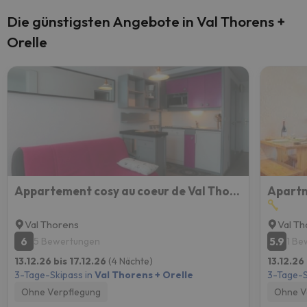
Die günstigsten Angebote in Val Thorens +
Orelle
Appartement cosy au coeur de Val Thorens - 4 pers., 2 pièces, skis aux pieds, confort garanti - FR-1
Apartm
Val Thorens
Val T
6
5.9
5 Bewertungen
1 Be
13.12.26 bis 17.12.26
(4 Nächte)
13.12.26
3-Tage-Skipass in
Val Thorens + Orelle
3-Tage-S
Ohne Verpflegung
Ohne V