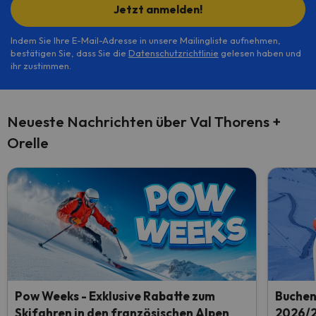
Jetzt anmelden!
Indem Sie Ihre E-Mail-Adresse in unsere Mailingliste aufnehmen,
bestätigen Sie, dass Sie die
Datenschutzrichtlinie
gelesen haben und
ihr zustimmen.
Neueste Nachrichten über Val Thorens +
Orelle
Pow Weeks - Exklusive Rabatte zum
Buchen 
Skifahren in den französischen Alpen
2026/2