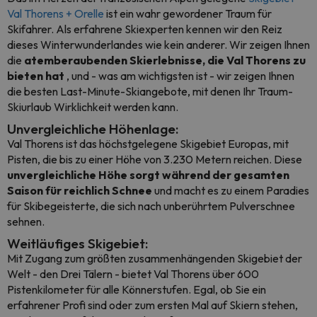
Val Thorens + Orelle
ist ein wahr gewordener Traum für
Skifahrer. Als erfahrene Skiexperten kennen wir den Reiz
dieses Winterwunderlandes wie kein anderer. Wir zeigen Ihnen
die
atemberaubenden Skierlebnisse, die Val Thorens zu
bieten hat
, und - was am wichtigsten ist - wir zeigen Ihnen
die besten Last-Minute-Skiangebote, mit denen Ihr Traum-
Skiurlaub Wirklichkeit werden kann.
Unvergleichliche Höhenlage:
Val Thorens ist das höchstgelegene Skigebiet Europas, mit
Pisten, die bis zu einer Höhe von 3.230 Metern reichen. Diese
unvergleichliche Höhe sorgt während der gesamten
Saison für reichlich Schnee
und macht es zu einem Paradies
für Skibegeisterte, die sich nach unberührtem Pulverschnee
sehnen.
Weitläufiges Skigebiet:
Mit Zugang zum größten zusammenhängenden Skigebiet der
Welt - den Drei Tälern - bietet Val Thorens über 600
Pistenkilometer für alle Könnerstufen. Egal, ob Sie ein
erfahrener Profi sind oder zum ersten Mal auf Skiern stehen,