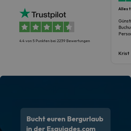
Alles 
Günst
Buchun
Person
4.4 von 5 Punkten bei 2239 Bewertungen
Krist
Bucht euren Bergurlaub
in der Esquiades.com