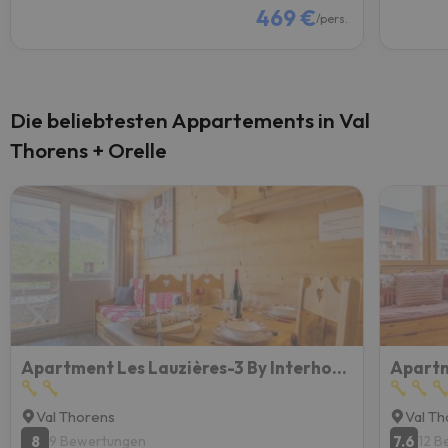
469 €
/pers.
Die beliebtesten Appartements in Val
Thorens + Orelle
Apartment Les Lauzières-3 By Interhome
Apartm
Val Thorens
Val T
8
7.6
9 Bewertungen
12 B