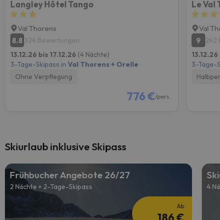
Langley Hôtel Tango
Le Val
Val Thorens
Val T
8.8
9
324 Bewertungen
242
13.12.26 bis 17.12.26
(4 Nächte)
13.12.26
3-Tage-Skipass in
Val Thorens + Orelle
3-Tage-S
Ohne Verpflegung
Halbpe
776 €
/pers.
Skiurlaub inklusive Skipass
Frühbucher Angebote 26/27
Sk
2 Nächte + 2-Tage-Skipass
4 Nä
Ab
186 €