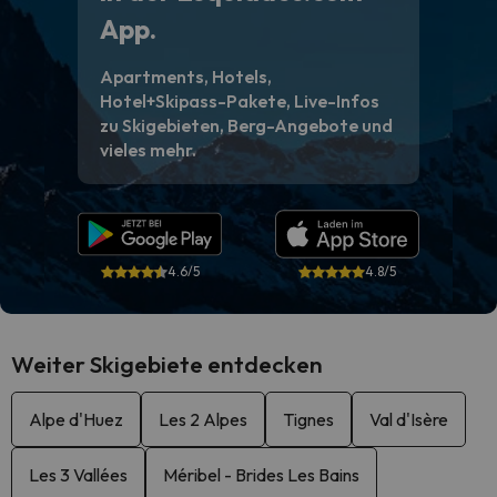
App.
Apartments, Hotels,
Hotel+Skipass-Pakete, Live-Infos
zu Skigebieten, Berg-Angebote und
vieles mehr.
4.6/5
4.8/5
Weiter Skigebiete entdecken
Alpe d'Huez
Les 2 Alpes
Tignes
Val d'Isère
Les 3 Vallées
Méribel - Brides Les Bains