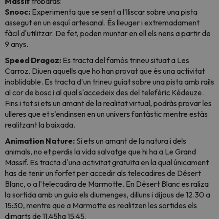
Massif
trobaràs:
Snooc:
Experimenta que se sent a l'lliscar sobre una pista
assegut en un esquí artesanal. És lleuger i extremadament
fàcil d'utilitzar. De fet, poden muntar en ell els nens a partir de
9 anys.
Speed Dragoz:
Es tracta del famós trineu situat a Les
Carroz. Diuen aquells que ho han provat que és una activitat
inoblidable. Es tracta d'un trineu guiat sobre una pista amb rails
al cor de bosc i al qual s'accedeix des del telefèric Kédeuze.
Fins i tot si ets un amant de la realitat virtual, podràs provar les
ulleres que et s'endinsen en un univers fantàstic mentre estàs
realitzant la baixada.
Animation Nature:
Si ets un amant de la natura i dels
animals, no et perdis la vida salvatge que hi ha a Le Grand
Massif. Es tracta d'una activitat gratuïta en la qual únicament
has de tenir un forfet per accedir als telecadires de Désert
Blanc, o a l'telecadira de Marmotte. En Désert Blanc es raliza
la sortida amb un guia els diumenges, dilluns i dijous de 12.30 a
15:30, mentre que a Marmotte es realitzen les sortides els
dimarts de 11.45ha 15:45.