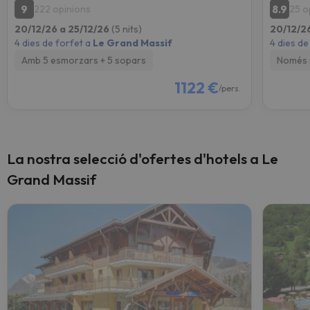
9
8.9
222 opinions
25 o
20/12/26 a 25/12/26
(5 nits)
20/12/2
4 dies de forfet a
Le Grand Massif
4 dies de
Amb 5 esmorzars + 5 sopars
Només 
1122 €
/pers.
La nostra selecció d'ofertes d'hotels a Le
Grand Massif