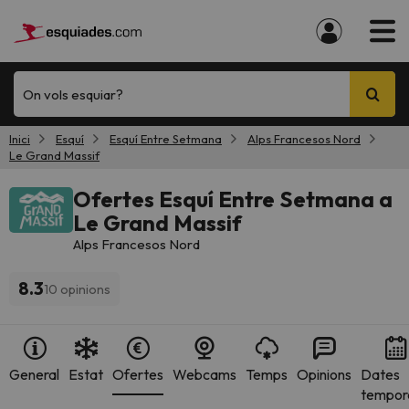
On vols esquiar?
Inici
Esquí
Esquí Entre Setmana
Alps Francesos Nord
Le Grand Massif
Ofertes Esquí Entre Setmana a
Le Grand Massif
Alps Francesos Nord
8.3
10 opinions
General
Estat
Ofertes
Webcams
Temps
Opinions
Dates
tempor