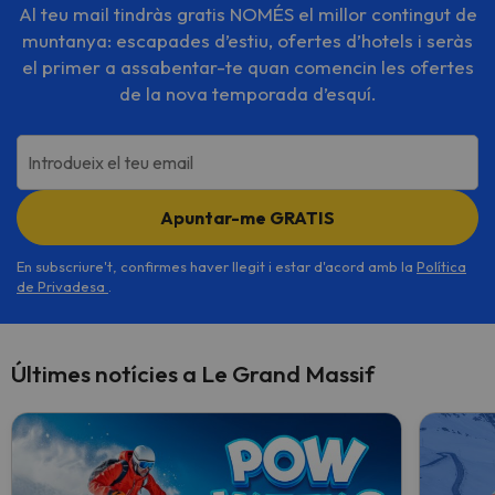
Al teu mail tindràs gratis NOMÉS el millor contingut de
muntanya: escapades d’estiu, ofertes d’hotels i seràs
el primer a assabentar-te quan comencin les ofertes
de la nova temporada d’esquí.
Introdueix el teu email
Apuntar-me GRATIS
En subscriure't, confirmes haver llegit i estar d'acord amb la
Política
de Privadesa
.
Últimes notícies a Le Grand Massif