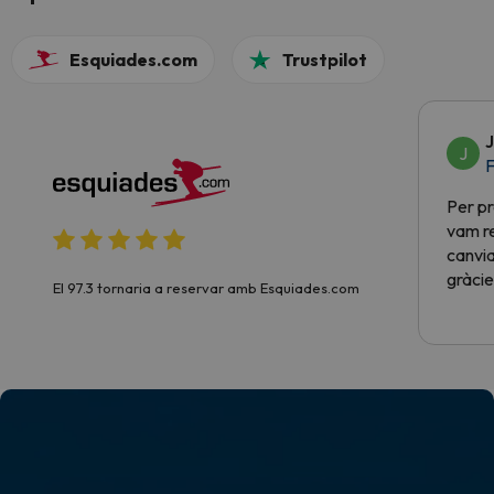
Esquiades.com
Trustpilot
J
J
F
Per pr
vam re
canvia
gràcie
El 97.3 tornaria a reservar amb Esquiades.com