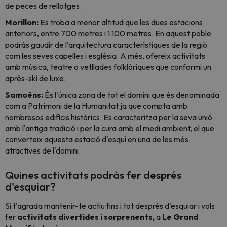
de peces de rellotges.
Morillon:
Es troba a menor altitud que les dues estacions
anteriors, entre 700 metres i 1.100 metres. En aquest poble
podràs gaudir de l'arquitectura característiques de la regió
com les seves capelles i església. A més, ofereix activitats
amb música, teatre o vetllades folklòriques que conformi un
après-ski
de luxe.
Samoëns:
És l'única zona de tot el domini que és denominada
com a Patrimoni de la Humanitat ja que compta amb
nombrosos edificis històrics. Es caracteritza per la seva unió
amb l'antiga tradició i per la cura amb el medi ambient, el que
converteix aquesta estació d'esquí en una de les més
atractives de l'domini.
Quines activitats podràs fer després
d'esquiar?
Si t'agrada mantenir-te actiu fins i tot després d'esquiar i vols
fer
activitats divertides i sorprenents,
a
Le Grand