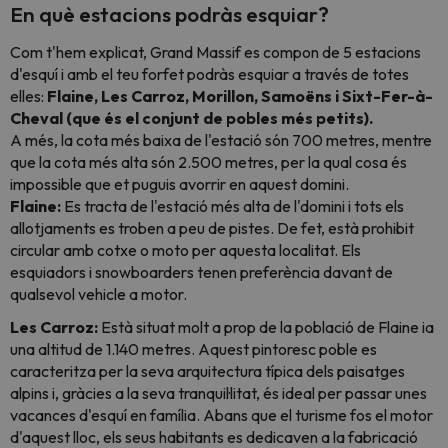
En què estacions podràs esquiar?
Com t'hem explicat, Grand Massif es compon de 5 estacions
d'esquí i amb el teu forfet podràs esquiar a través de totes
elles:
Flaine, Les Carroz, Morillon, Samoëns i Sixt-Fer-à-
Cheval (que és el conjunt de pobles més petits).
A més, la cota més baixa de l'estació són 700 metres, mentre
que la cota més alta són 2.500 metres, per la qual cosa és
impossible que et puguis avorrir en aquest domini.
Flaine:
Es tracta de l'estació més alta de l'domini i tots els
allotjaments es troben a peu de pistes. De fet, està prohibit
circular amb cotxe o moto per aquesta localitat. Els
esquiadors i
snowboarders
tenen preferència davant de
qualsevol vehicle a motor.
Les Carroz:
Està situat molt a prop de la població de Flaine ia
una altitud de 1.140 metres. Aquest pintoresc poble es
caracteritza per la seva arquitectura típica dels paisatges
alpins i, gràcies a la seva tranquil·litat, és ideal per passar unes
vacances d'esquí en família. Abans que el turisme fos el motor
d'aquest lloc, els seus habitants es dedicaven a la fabricació