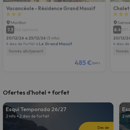
Vacancéole - Résidence Grand Massif
Morillon
Samo
7.3
8.4
762 opinions
337 
20/12/26 a 25/12/26
(5 nits)
20/12/2
4 dies de forfet a
Le Grand Massif
4 dies de
Només allotjament
Només 
485 €
/pers.
Ofertes d'hotel + forfet
Esquí Temporada 26/27
Es
2 nits + 2 dies de forfait
2 ni
Des de