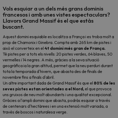
Vols esquiar a un dels més grans dominis
francesos i amb unes vistes espectaculars?
Llavors
Grand Massif
és el que estàs
buscant.
Aquest domini esquiable es localitza a França i es troba molt a
prop de Chamonix i Ginebra. Compta amb 265 km de pistes i
això el converteix en el
4t domini més gran de França.
Té pistes per a tots els nivells: 20 pistes verdes, 64 blaves, 50
vermelles i 14 negres. A més, gràcies a la seva situació
geogràfica ia la gran altitud, permet que la neu perduri durant
tota la temporada d'hivern, que abasta des de finals de
novembre fins a finals d'abril.
Un altre important dada de Grand Massif és que el
80% de les
seves pistes estan orientades a el Nord,
el que provoca
uns gruixos de neu molt abundants i una qualitat excepcional.
Gràcies a l'ampli domini que abasta, podràs esquiar a través
de centenars d'hectàrees i en una extensió molt variada, a
través de boscos i naturalesa verge.