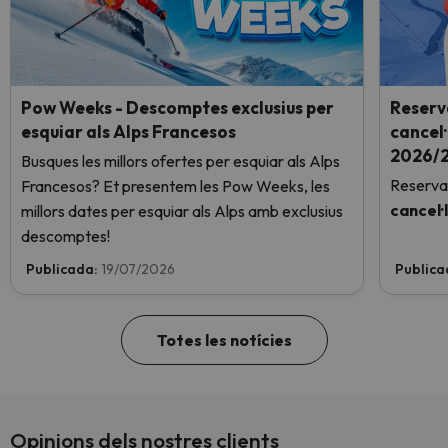
Pow Weeks - Descomptes exclusius per
Reserv
esquiar als Alps Francesos
cancel·
2026/2
Busques les millors ofertes per esquiar als Alps
Reserva
Francesos? Et presentem les Pow Weeks, les
cancel·
millors dates per esquiar als Alps amb exclusius
descomptes!
Publicada:
19/07/2026
Publica
Totes les notícies
Opinions dels nostres clients