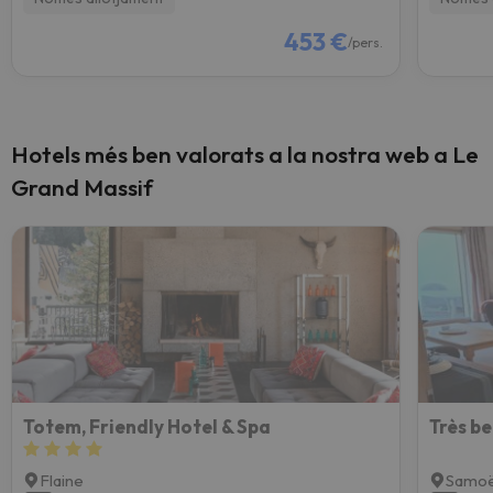
453 €
/pers.
Hotels més ben valorats a la nostra web a Le
Grand Massif
Totem, Friendly Hotel & Spa
Flaine
Samo