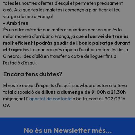
totes les nostres ofertes d'esquí et permeten precisament
això. Així que fes les maletes i comença a planificar el teu
viatge a la neu a França!
- Amb tren
És un altre mètode que molts esquiadors pensen que és la
millor manera d'arribar a França, ja que
el servei de tren és
molt eficient i podràs gaudir de l'bonic paisatge durant
el trajecte.
La manera més ràpida d'arribar en tren és fins a
Ginebra, i des d'allà en transfer o cotxe de lloguer fins a
l'estació d'esquí.
Encara tens dubtes?
El nostre equip d'experts d'esquí i snowboard estan a la teva
total disposició de
dilluns a diumenge de 9: 00h a 21.30h
mitjançant l'
apartat de contacte
o bé trucant a l'902 09 16
09.
No és un Newsletter més…