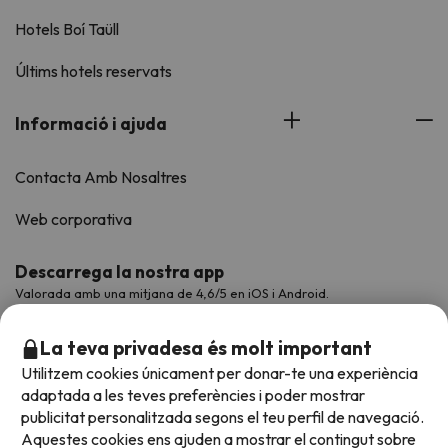
Hotels Boí Taüll
Últims hotels reservats
Informació i ajuda
Contacta Amb Nosaltres
Web corporativa
Descarrega la nostra app
Valorada amb una mitjana de 4,6/5 en iOS i Android.
La teva privadesa és molt important
Utilitzem cookies únicament per donar-te una experiència
adaptada a les teves preferències i poder mostrar
publicitat personalitzada segons el teu perfil de navegació.
Aquestes cookies ens ajuden a mostrar el contingut sobre