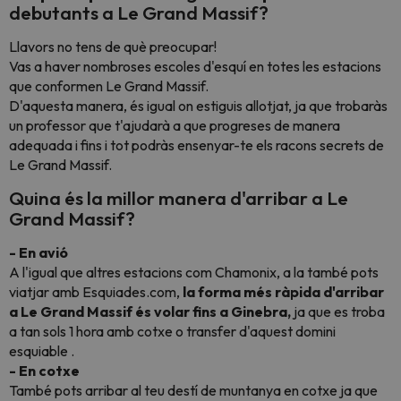
debutants a Le Grand Massif?
Llavors no tens de què preocupar!
Vas a haver nombroses escoles d'esquí en totes les estacions
que conformen Le Grand Massif.
D'aquesta manera, és igual on estiguis allotjat, ja que trobaràs
un professor que t'ajudarà a que progreses de manera
adequada i fins i tot podràs ensenyar-te els racons secrets de
Le Grand Massif.
Quina és la millor manera d'arribar a Le
Grand Massif?
- En avió
A l'igual que altres estacions com Chamonix, a la també pots
viatjar amb Esquiades.com,
la forma més ràpida d'arribar
a Le Grand Massif és volar fins a Ginebra,
ja que es troba
a tan sols 1 hora amb cotxe o transfer d'aquest domini
esquiable .
- En cotxe
També pots arribar al teu destí de muntanya en cotxe ja que