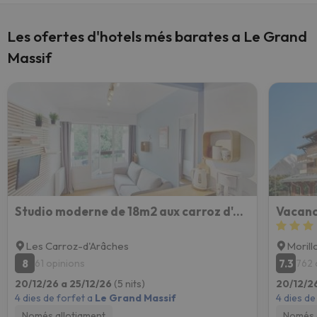
Les ofertes d'hotels més barates a Le Grand
Massif
Studio moderne de 18m2 aux carroz d'arâches
Vacanc
Les Carroz-d'Arâches
Morill
8
7.3
61 opinions
762 
20/12/26 a 25/12/26
(5 nits)
20/12/2
4 dies de forfet a
Le Grand Massif
4 dies de
Només allotjament
Només 