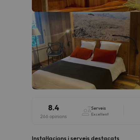
Vaja! Sembla que el nostre cercador ha perdut 
8.4
Serveis
Excel·lent
266 opinions
Instal·lacions i serveis destacats