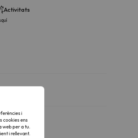
Activitats
squí
ferències i
s cookies ens
a web per a tu.
nt i rellevant.