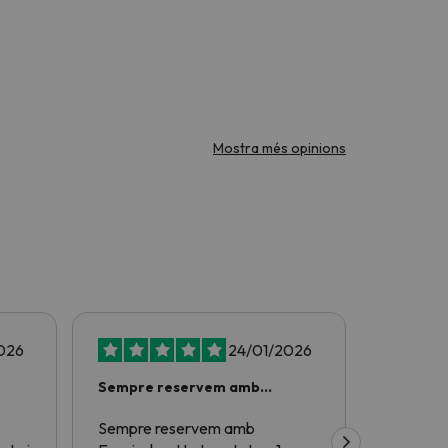
Mostra més opinions
026
24/01/2026
Sempre reservem amb
Mai m'han
Esquiades
Sempre reservem amb
Mai m'han