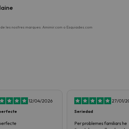
laine
a de les nostres marques: Amimir.com o Esquiades.com
12/04/2026
27/01/2
perfecte
Seriedad
perfecte
Per problemes familiars he