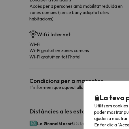
Accés per a persones amb mobilitat reduïda en
zones comuns (sense bany adaptat a les
habitacions)
Wifi i Internet
Wi-Fi
Wi-Fi gratuit en zones comuns
Wi-Fi gratuït en tot l'hotel
Condicions per a mascotes
T'informem que aquest allotjament no admet mas
La teva 
Utilitzem cookies
Distàncies a les estacions d'esquí p
poder mostrar pub
ajuden a mostrar e
Le Grand Massif
265 km esquiables
En fer clic a "Acc