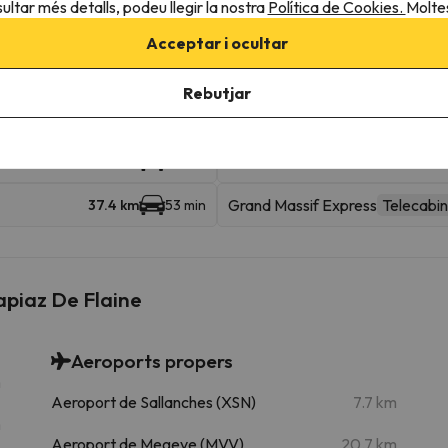
ultar més detalls, podeu llegir la nostra
Política de Cookies.
Moltes
Grand Vans
Telecadira
349 m
6 min
Acceptar i ocultar
Aup de Veran
Telecabina
1.1 km
4 min
Rebutjar
Grand Cret
1.3 km
6 min
)
Area Morillon (Domaine du Gran
12.3 km
39 min
Grand Massif Express
Telecabi
37.4 km
53 min
apiaz De Flaine
Aeroports propers
m
Aeroport de Sallanches (XSN)
7.7 km
m
Aeroport de Megeve (MVV)
20.7 km