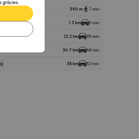
 gràcies.
390 m
7 min
1.3 km
5 min
12.2 km
39 min
d Massif)
34.7 km
48 min
na
38 km
52 min