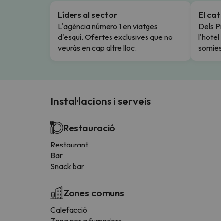
Líders al sector
El ca
L'agència número 1 en viatges
Dels Pi
d'esquí. Ofertes exclusives que no
l'hote
veuràs en cap altre lloc.
somies
Instal·lacions i serveis
Restauració
Restaurant
Bar
Snack bar
Zones comuns
Calefacció
Zona per a fumadors