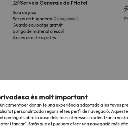
Serveis Generals de l'Hotel
Sala de jocs
Servei de bugaderia
E
De pagament
Guarda equipatge gratuit
Botiga de material d'esquí
Acces directe a pistes
cotes.
privadesa és molt important
 únicament per donar-te una experiència adaptada a les teves pre
roperes
licitat personalitzada segons el teu perfil de navegació. Aqueste
l contingut sobre la base dels teus interessos i optimitzar la nostr
eptar i tancar", faràs que et puguem oferir una navegació més eficie