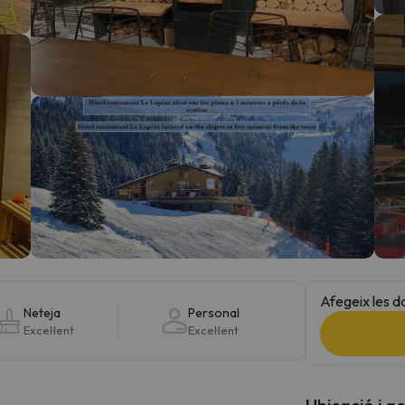
el nord. Quan trobi la seva brúixola torna.
Afegeix les d
Neteja
Personal
Excel·lent
Excel·lent
Ubicació i a