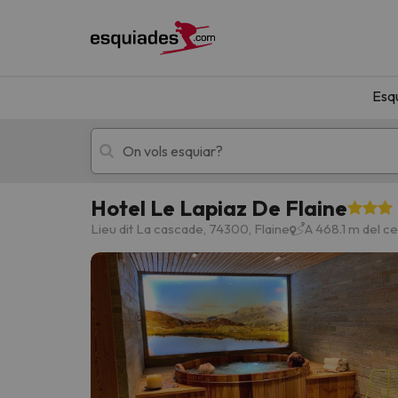
Esq
Hotel Le Lapiaz De Flaine
Esquí
Escapades
Lieu dit La cascade, 74300, Flaine
A 468.1 m del ce
!Vaja! No hem trobat resultats que coincideixi