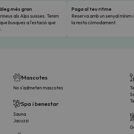
tàleg més gran
Paga al teu ritme
rineus als Alps suisses. Tenim
Reserva amb un senyal mínim 
l que busques a l'estació que
la resta còmodament.
.
Mascotes
No s'admeten mascotes
T
S
T
Spa i benestar
Sauna
Jacuzzi
G