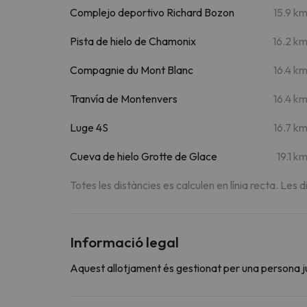
Complejo deportivo Richard Bozon
15.9 k
Pista de hielo de Chamonix
16.2 k
Compagnie du Mont Blanc
16.4 k
Tranvía de Montenvers
16.4 k
Luge 4S
16.7 k
Cueva de hielo Grotte de Glace
19.1 k
Totes les distàncies es calculen en línia recta. Les d
Informació legal
Aquest allotjament és gestionat per una persona jurí