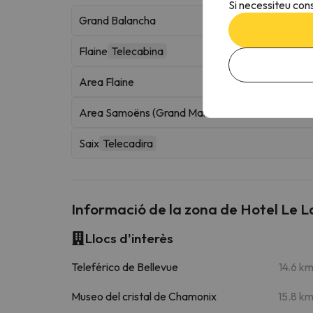
Si necessiteu cons
Grand Balancha
Flaine
Telecabina
Area Flaine
Area Samoëns (Grand Massif Domaines Skiables
Saix
Telecadira
Informació de la zona de Hotel Le L
Llocs d'interès
Teleférico de Bellevue
14.6 k
Museo del cristal de Chamonix
15.8 k