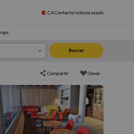
CA
Contacta'ns
Inicia sessió
rups
Buscar
Compartir
Desar