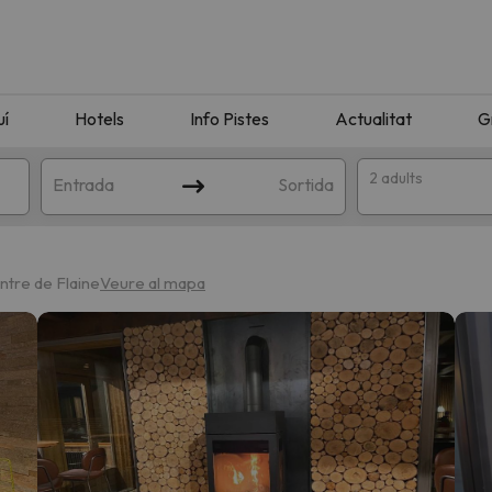
uí
Hotels
Info Pistes
Actualitat
G
2 adults
Entrada
Sortida
ntre de Flaine
Veure al mapa
n amb la teva cerca. Intenteu modificar la destinació.