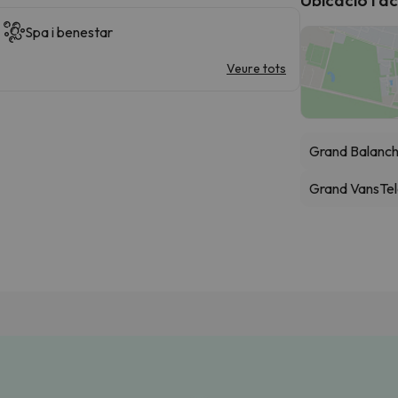
Spa i benestar
Veure tots
Grand Balanc
Grand Vans
Te