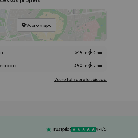
Veure mapa
ha
349 m
6 min
lecadira
390 m
7 min
Veure tot sobre la ubicació
Trustpilot
4.4/5