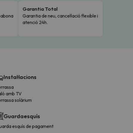
Garantia Total
i abona
Garantia de neu, cancel·lació flexible i
atenció 24h.
Instal·lacions
errassa
aló amb TV
errassa solàrium
Guardaesquís
uarda esquís de pagament