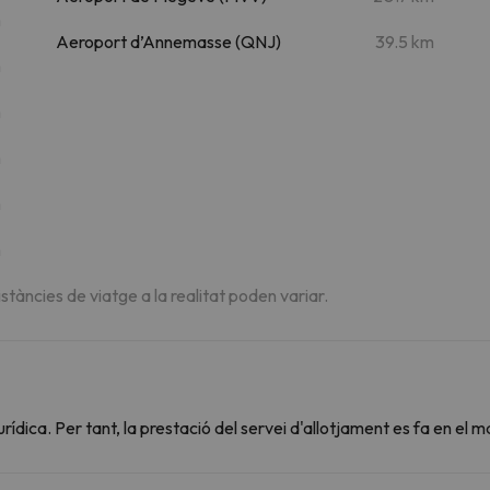
m
Aeroport d’Annemasse (QNJ)
39.5 km
m
m
m
m
m
istàncies de viatge a la realitat poden variar.
dica. Per tant, la prestació del servei d'allotjament es fa en el m