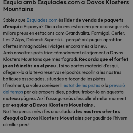
Esquia amb Esquiades.com a Davos Klosters
Mountains
Sabíeu que
Esquiades.com
és
líder de venda de paquets
d'esquí
a Espanya? Dia a dia ens esforcem per aconseguir els
millors preus en estacions com Grandvalira, Formigal, Cerler,
Les 2 Alps, Dolomiti Superski... perquè així puguis aprofitar
ofertes inimaginables i viatges encara més a la neu.
Amb nosaltres pots triar còmodament allotjament a Davos
Klosters Mountains que més t'agradi.
Recorda que el forfet
ja està inclòs en el preu
. I si no portes material d'esquí,
afegeix-lo a la teva reserva i el podràs recollir a les nostres
botigues associades, situades a tocar de les pistes.
I finalment, si voleu conèixer l'
estat de les pistes
o la
previsió
del temps
per als propers dies, podreu trobar-lo en aquesta
mateixa pàgina. Així t'asseguraràs d'escollir el millor moment
per
esquiar a Davos Klosters Mountains
.
No t'ho pensis més i fes una ullada a
les nostres ofertes
d'esquí a Davos Klosters Mountains
per gaudir de l'hivern
al millor preu!