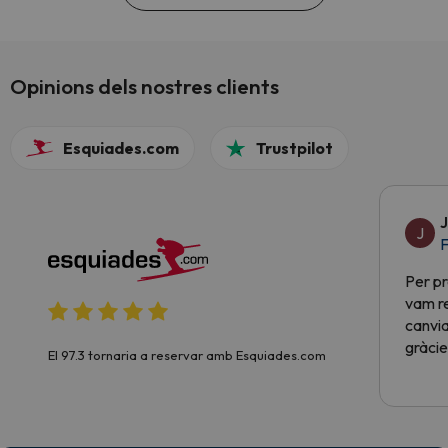
Opinions dels nostres clients
Esquiades.com
Trustpilot
J
J
F
Per pr
vam re
canvia
gràcie
El 97.3 tornaria a reservar amb Esquiades.com