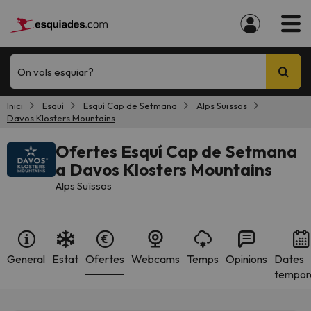
On vols esquiar?
Inici
Esquí
Esquí Cap de Setmana
Alps Suïssos
Davos Klosters Mountains
Ofertes Esquí Cap de Setmana
a Davos Klosters Mountains
Alps Suïssos
General
Estat
Ofertes
Webcams
Temps
Opinions
Dates
tempor