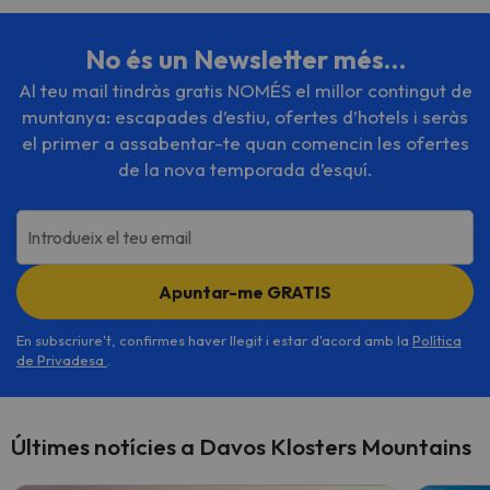
No és un Newsletter més…
Al teu mail tindràs gratis NOMÉS el millor contingut de
muntanya: escapades d’estiu, ofertes d’hotels i seràs
el primer a assabentar-te quan comencin les ofertes
de la nova temporada d’esquí.
Introdueix el teu email
Apuntar-me GRATIS
En subscriure't, confirmes haver llegit i estar d'acord amb la
Política
de Privadesa
.
Últimes notícies a Davos Klosters Mountains