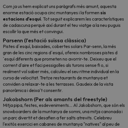
Com ja us hem explicat uns paràgrafs més amunt, aquesta
enorme estació ocupa cinc muntanyes i la formen
sis
estacions d'esquí
. Tot seguit explicarem les característiques
de cadascuna perquè així durant el teu viatge a la neu puguis
escollir la que més et convingui.
Parsenn (l'estació suïssa clàssica)
Pistes d´esquí, baixades, cobertes solars Par-senn, la més
gran de les cinc regions d´esquí, ofereix nombroses pistes d
´esquí diferents que prometen no avorrir-te. Deixeu que el
corrent d'aire et faci pessigolles als turons sense fi o, si
realment vol saber més, calculeu el seu ritme individual en la
cursa de velocitat. Tretze restaurants de muntanya et
conviden a relaxar-te a les terrasses. Gaudeix de la vista
panoràmica i deixa't consentir.
Jakobshorn (Per als amants del freestyle)
Mitja pipa, festes, esdeveniments... Al Jakobshorn, que són els
snowboarders de la muntanya de somni, una mitja canonada i
un parc divertit et desafien a fer salts atrevits. Celebreu
l'exitós exercici en cabanes de muntanya "natives" al peu de