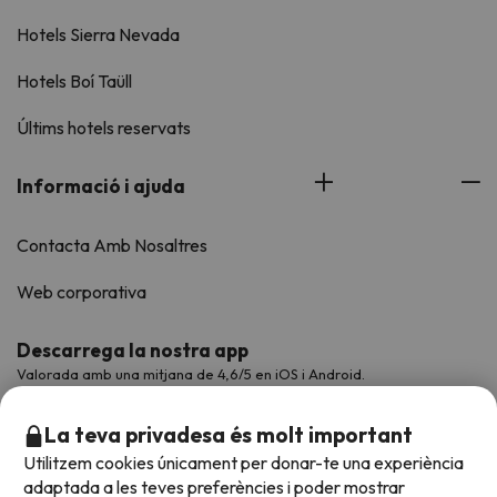
Hotels Sierra Nevada
Hotels Boí Taüll
Últims hotels reservats
Informació i ajuda
Contacta Amb Nosaltres
Web corporativa
Descarrega la nostra app
Valorada amb una mitjana de 4,6/5 en iOS i Android.
La teva privadesa és molt important
Utilitzem cookies únicament per donar-te una experiència
adaptada a les teves preferències i poder mostrar