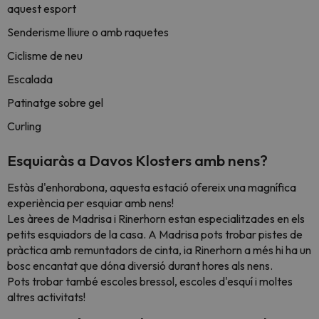
aquest esport
Senderisme lliure o amb raquetes
Ciclisme de neu
Escalada
Patinatge sobre gel
Curling
Esquiaràs a Davos Klosters amb nens?
Estàs d'enhorabona, aquesta estació ofereix una magnífica
experiència per esquiar amb nens!
Les àrees de Madrisa i Rinerhorn estan especialitzades en els
petits esquiadors de la casa. A Madrisa pots trobar pistes de
pràctica amb remuntadors de cinta, ia Rinerhorn a més hi ha un
bosc encantat que dóna diversió durant hores als nens.
Pots trobar també escoles bressol, escoles d'esquí i moltes
altres activitats!