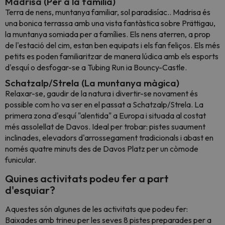
Madrisa (Per a la família)
Terra de nens, muntanya familiar, sol paradisíac.. Madrisa és
una bonica terrassa amb una vista fantàstica sobre Prättigau,
la muntanya somiada per a famílies. Els nens aterren, a prop
de l'estació del cim, estan ben equipats i els fan feliços. Els més
petits es poden familiaritzar de manera lúdica amb els esports
d'esquí o desfogar-se a Tubing Run ia Bouncy-Castle.
Schatzalp/Strela (La muntanya màgica)
Relaxar-se, gaudir de la natura i divertir-se novament és
possible com ho va ser en el passat a Schatzalp/Strela. La
primera zona d'esquí "alentida" a Europa i situada al costat
més assolellat de Davos. Ideal per trobar: pistes suaument
inclinades, elevadors d'arrossegament tradicionals i abast en
només quatre minuts des de Davos Platz per un còmode
funicular.
Quines activitats podeu fer a part
d'esquiar?
Aquestes són algunes de les activitats que podeu fer:
Baixades amb trineu per les seves 8 pistes preparades per a