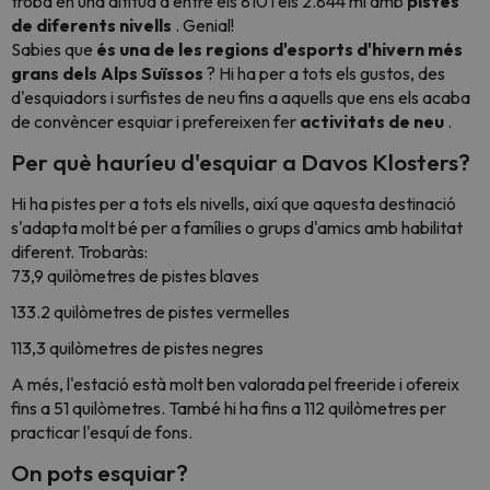
troba en una altitud d'entre els 810 i els 2.844 mi amb
pistes
de diferents nivells
. Genial!
Sabies que
és una de les regions d'esports d'hivern més
grans dels Alps Suïssos
? Hi ha per a tots els gustos, des
d'esquiadors i
surfistes de neu
fins a aquells que ens els acaba
de convèncer esquiar i prefereixen fer
activitats de neu
.
Per què hauríeu d'esquiar a Davos Klosters?
Hi ha pistes per a tots els nivells, així que aquesta destinació
s'adapta molt bé per a famílies o grups d'amics amb habilitat
diferent. Trobaràs:
73,9 quilòmetres de pistes blaves
133.2 quilòmetres de pistes vermelles
113,3 quilòmetres de pistes negres
A més, l'estació està molt ben valorada pel freeride i ofereix
fins a 51 quilòmetres. També hi ha fins a 112 quilòmetres per
practicar l'esquí de fons.
On pots esquiar?