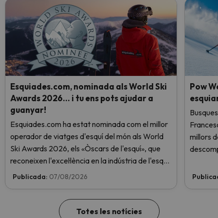
Esquiades.com, nominada als World Ski
Pow We
Awards 2026… i tu ens pots ajudar a
esquia
guanyar!
Busques 
Esquiades.com ha estat nominada com el millor
Frances
operador de viatges d'esquí del món als World
millors 
Ski Awards 2026, els «Òscars de l'esquí», que
descomp
reconeixen l'excel·lència en la indústria de l'esquí.
Vota ara i ajuda'ns a arribar al capdamunt!
Publicada:
07/08/2026
Publica
Totes les notícies