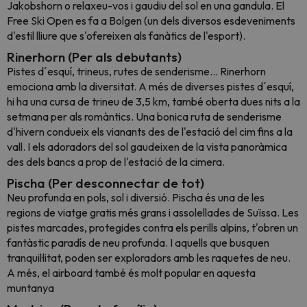
Jakobshorn o relaxeu-vos i gaudiu del sol en una gandula. El
Free Ski Open es fa a Bolgen (un dels diversos esdeveniments
d'estil lliure que s'ofereixen als fanàtics de l'esport).
Rinerhorn (Per als debutants)
Pistes d´esquí, trineus, rutes de senderisme... Rinerhorn
emociona amb la diversitat. A més de diverses pistes d´esquí,
hi ha una cursa de trineu de 3,5 km, també oberta dues nits a la
setmana per als romàntics. Una bonica ruta de senderisme
d'hivern condueix els vianants des de l'estació del cim fins a la
vall. I els adoradors del sol gaudeixen de la vista panoràmica
des dels bancs a prop de l'estació de la cimera.
Pischa (Per desconnectar de tot)
Neu profunda en pols, sol i diversió. Pischa és una de les
regions de viatge gratis més grans i assolellades de Suïssa. Les
pistes marcades, protegides contra els perills alpins, t'obren un
fantàstic paradís de neu profunda. I aquells que busquen
tranquil·litat, poden ser exploradors amb les raquetes de neu.
A més, el airboard també és molt popular en aquesta
muntanya