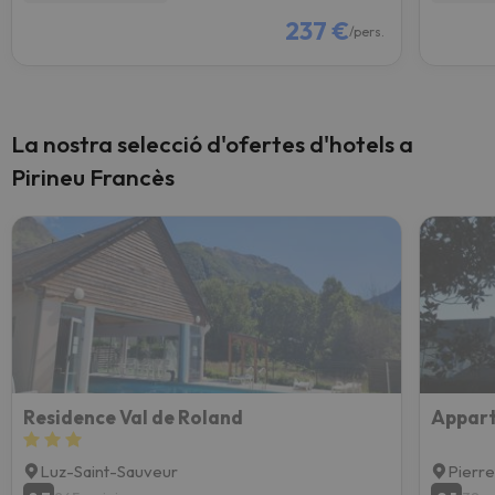
237 €
/pers.
La nostra selecció d'ofertes d'hotels a
Pirineu Francès
Residence Val de Roland
Appart
Luz-Saint-Sauveur
Pierre