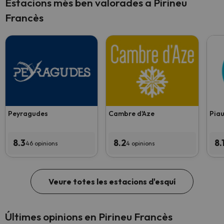
Estacions més ben valorades a Pirineu
Francès
Peyragudes
Cambre d'Aze
Piau
8.3
8.2
8.
46 opinions
4 opinions
Veure totes les estacions d'esquí
Últimes opinions en Pirineu Francès