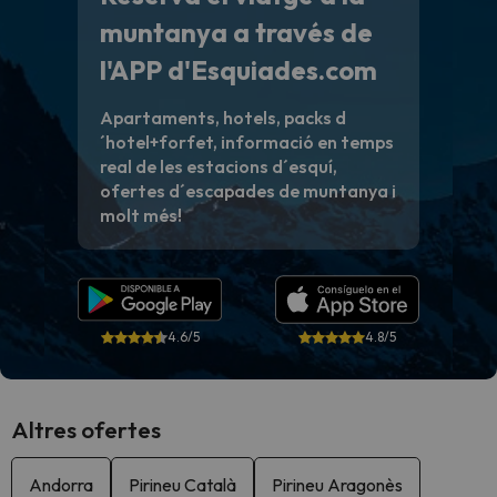
muntanya a través de
l'APP d'Esquiades.com
Apartaments, hotels, packs d
´hotel+forfet, informació en temps
real de les estacions d´esquí,
ofertes d´escapades de muntanya i
molt més!
4.6/5
4.8/5
Altres ofertes
Andorra
Pirineu Català
Pirineu Aragonès