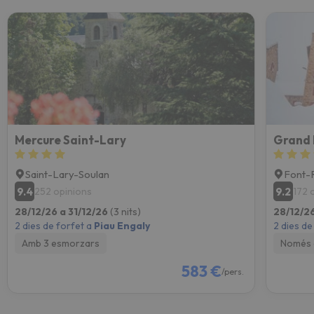
Mercure Saint-Lary
Grand 
Saint-Lary-Soulan
Font-
9.4
9.2
252 opinions
172 
28/12/26 a 31/12/26
(3 nits)
28/12/26
2 dies de forfet a
Piau Engaly
2 dies de
Amb 3 esmorzars
Només 
583 €
/pers.