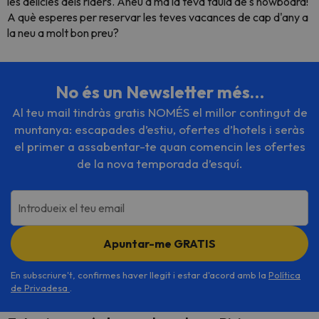
les delícies dels
riders.
Aneu a mà la teva taula de s
nowboard!
A què esperes per reservar les teves vacances de cap d'any a
la neu a molt bon preu?
No és un Newsletter més…
Al teu mail tindràs gratis NOMÉS el millor contingut de
muntanya: escapades d’estiu, ofertes d’hotels i seràs
el primer a assabentar-te quan comencin les ofertes
de la nova temporada d’esquí.
Introdueix el teu email
Apuntar-me GRATIS
En subscriure't, confirmes haver llegit i estar d'acord amb la
Política
de Privadesa
.