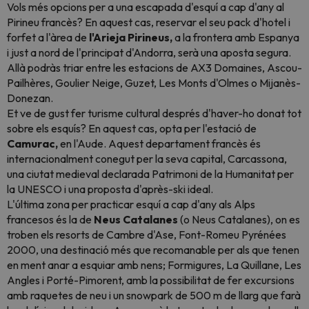
Vols més opcions per a una escapada d'esquí a cap d'any al
Pirineu francès? En aquest cas, reservar el seu
pack
d'hotel i
forfet a l'àrea de
l'Arieja Pirineus,
a la frontera amb Espanya
i just a nord de l'principat d'Andorra, serà una aposta segura.
Allà podràs triar entre les estacions de AX3 Domaines, Ascou-
Pailhères, Goulier Neige, Guzet, Les Monts d'Olmes o Mijanès-
Donezan.
Et ve de gust fer turisme cultural després d'haver-ho donat tot
sobre els esquís? En aquest cas, opta per l'estació de
Camurac,
en l'Aude. Aquest departament francès és
internacionalment conegut per la seva capital, Carcassona,
una ciutat medieval declarada Patrimoni de la Humanitat per
la UNESCO i una proposta
d'après-ski
ideal.
L'última zona per practicar esquí a cap d'any als Alps
francesos és la de
Neus Catalanes
(o Neus Catalanes), on es
troben els resorts de Cambre d'Ase, Font-Romeu Pyrénées
2000, una destinació més que recomanable per als que tenen
en ment anar a esquiar amb nens; Formigures, La Quillane, Les
Angles i Porté-Pimorent, amb la possibilitat de fer excursions
amb raquetes de neu i un
snowpark
de 500 m de llarg que farà