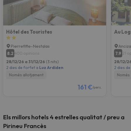
Hôtel des Touristes
Au Log
Pierrefitte-Nestalas
Anciz
8.2
7.9
400 opinions
21 o
28/12/26 a 31/12/26
(3 nits)
28/12/26
2 dies de forfet a
Luz Ardiden
2 dies de
Només allotjament
Només 
161 €
/pers.
Els millors hotels 4 estrelles qualitat / preu a
Pirineu Francès