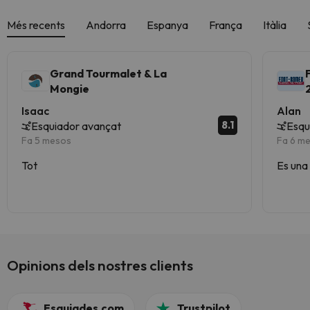
Més recents
Andorra
Espanya
França
Itàlia
Grand Tourmalet & La
Mongie
Isaac
Alan
8.1
Esquiador avançat
Esqu
Fa 5 mesos
Fa 6 m
Tot
Es una 
Opinions dels nostres clients
Esquiades.com
Trustpilot