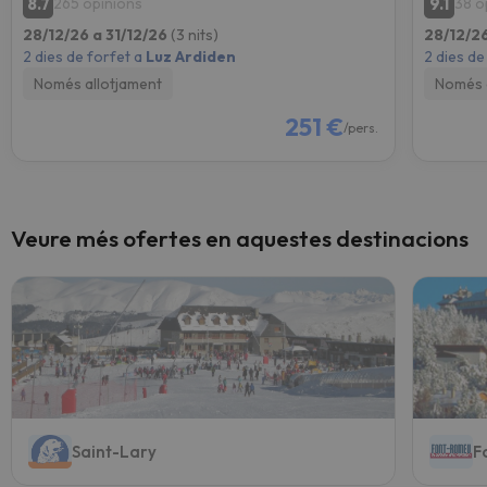
8.7
9.1
265 opinions
38 o
28/12/26 a 31/12/26
(3 nits)
28/12/26
2 dies de forfet a
Luz Ardiden
2 dies de
Només allotjament
Només 
251 €
/pers.
Veure més ofertes en aquestes destinacions
Saint-Lary
F