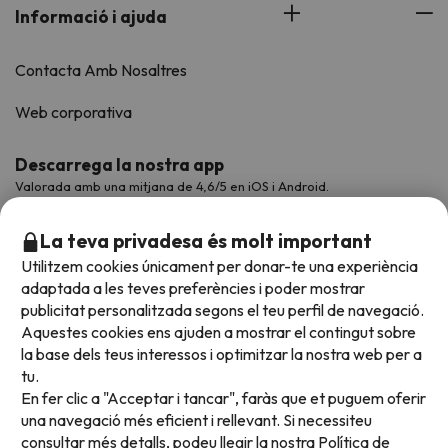
Informació i ajuda
Contacta Amb Nosaltres
Web corporativa
Descarrega la nostra app
Valorada amb una mitjana de 4,6/5 en iOS i Android.
La teva privadesa és molt important
Utilitzem cookies únicament per donar-te una experiència
adaptada a les teves preferències i poder mostrar
publicitat personalitzada segons el teu perfil de navegació.
Aquestes cookies ens ajuden a mostrar el contingut sobre
la base dels teus interessos i optimitzar la nostra web per a
tu.
En fer clic a "Acceptar i tancar", faràs que et puguem oferir
Acceptem
una navegació més eficient i rellevant. Si necessiteu
consultar més detalls, podeu llegir la nostra
Política de