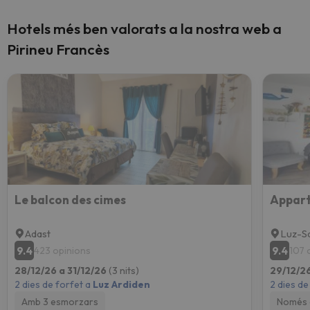
Hotels més ben valorats a la nostra web a
Pirineu Francès
Le balcon des cimes
Adast
Luz-S
9.4
9.4
423 opinions
107 
28/12/26 a 31/12/26
(3 nits)
29/12/2
2 dies de forfet a
Luz Ardiden
2 dies de
Amb 3 esmorzars
Només 