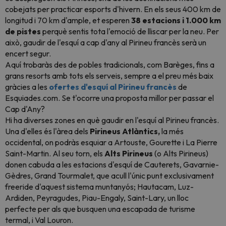
cobejats per practicar esports d'hivern. En els seus 400 km de
longitud i 70 km d'ample, et esperen
38 estacions i 1.000 km
de pistes
perquè sentis tota l'emoció de lliscar per la neu. Per
això, gaudir de l'esquí a cap d'any al Pirineu francès serà un
encert segur.
Aquí trobaràs des de pobles tradicionals, com Barèges, fins a
grans resorts amb tots els serveis, sempre a el preu més baix
gràcies a les
ofertes d'esquí al Pirineu francès
de
Esquiades.com. Se t'ocorre una proposta millor per passar el
Cap d'Any?
Hi ha diverses zones en què gaudir en l'esquí al Pirineu francès.
Una d'elles és l'àrea dels
Pirineus Atlàntics,
la més
occidental, on podràs esquiar a Artouste, Gourette i La Pierre
Saint-Martin. Al seu torn, els
Alts Pirineus
(o Alts Pirineus)
donen cabuda a les estacions d'esquí de Cauterets, Gavarnie-
Gèdres, Grand Tourmalet, que acull l'únic punt exclusivament
freeride
d'aquest sistema muntanyós; Hautacam, Luz-
Ardiden, Peyragudes, Piau-Engaly, Saint-Lary, un lloc
perfecte per als que busquen una escapada de turisme
termal, i Val Louron.