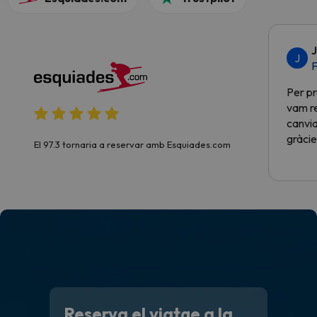
J
J
F
Per pr
vam re
canvia
gràcie
El 97.3 tornaria a reservar amb Esquiades.com
Reserva el viatge a la