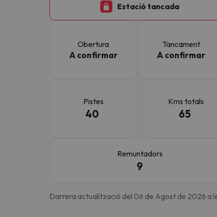
Estació tancada
Vaja! Sembla que el nostre cercador ha perdut 
Obertura
Tancament
A confirmar
A confirmar
Pistes
Kms totals
40
65
Remuntadors
9
Darrera actualització del 06 de Agost de 2026 a l