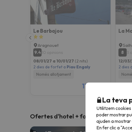
Le Barbajou
La M
Aragnouet
Sail
9.4
8
10 opinions
3 
08/01/27 a 10/01/27
(2 nits)
12/03/
2 dies de forfet a
Piau Engaly
2 dies 
Només allotjament
Només
115 €
/pers.
La teva 
Utilitzem cookies
poder mostrar pub
Ofertes d'hotel + forfet
ajuden a mostrar e
En fer clic a "Acc