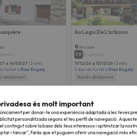
ousquère
Au Logis De L'arbizon
han
Ancizan
7.9
opinions
21 opinions
27 a 14/03/27
(2 nits)
11/12/26 a 13/12/26
(2 nits)
de forfet a
Piau Engaly
2 dies de forfet a
Piau Engaly
 allotjament
Només allotjament
127 €
130 
/pers.
privadesa és molt important
 únicament per donar-te una experiència adaptada a les teves pre
licitat personalitzada segons el teu perfil de navegació. Aqueste
l contingut sobre la base dels teus interessos i optimitzar la nostr
eptar i tancar", faràs que et puguem oferir una navegació més eficie