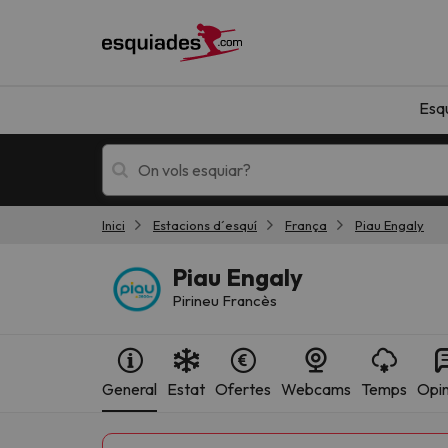
Esq
Inici
Estacions d´esquí
França
Piau Engaly
Esquí
Escapades
Piau Engaly
Pirineu Francès
General
Estat
Ofertes
Webcams
Temps
Opin
!Vaja! No hem trobat resultats que coincideixi