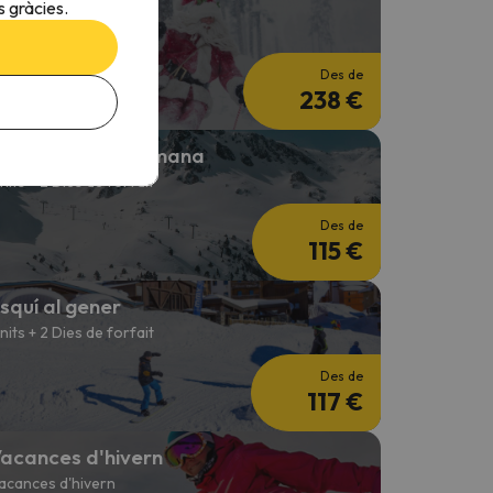
squí per Nadal
 gràcies.
 nits + 3 Dies de forfet
Des de
238 €
squí Cap de Setmana
 nits + 2 Dies de forfait
Des de
115 €
squí al gener
 nits + 2 Dies de forfait
Des de
117 €
acances d'hivern
acances d'hivern