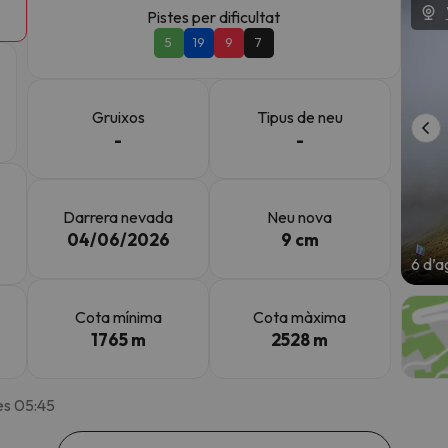
Pistes per dificultat
5
19
9
7
el nord. Quan trobi la seva brúixola torna.
Gruixos
Tipus de neu
-
-
Darrera nevada
Neu nova
04/06/2026
9 cm
6 d’a
Cota mínima
Cota màxima
1765 m
2528 m
es 05:45