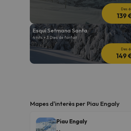
Des d
139 
Esquí Setmana Santa
4 nits + 3 Dies de forfait
Des d
149 
Mapes d'interès per Piau Engaly
Piau Engaly