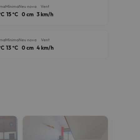
ima
Mínima
Neu nova
Vent
ºC
15 ºC
0 cm
3 km/h
ima
Mínima
Neu nova
Vent
ºC
13 ºC
0 cm
4 km/h