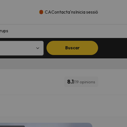
CA
Contacta'ns
Inicia sessió
rups
Buscar
8.1
119 opinions