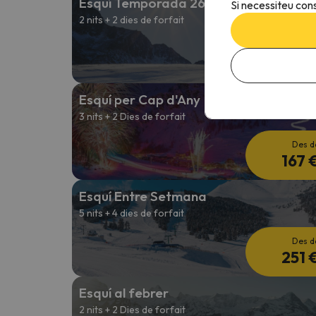
Esquí Temporada 26/27
Si necessiteu cons
2 nits + 2 dies de forfait
Des d
115 
Esquí per Cap d'Any
3 nits + 2 Dies de forfait
Des d
167 
Esquí Entre Setmana
5 nits + 4 dies de forfait
Des d
251 
Esquí al febrer
2 nits + 2 Dies de forfait