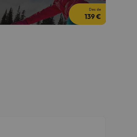
Des de
139 €