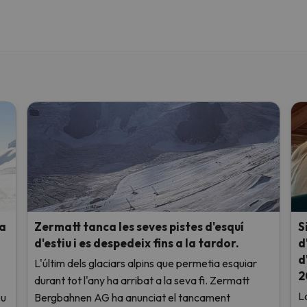
 a
Zermatt tanca les seves pistes d'esquí
S
d'estiu i es despedeix fins a la tardor.
d
d
L'últim dels glaciars alpins que permetia esquiar
2
durant tot l'any ha arribat a la seva fi. Zermatt
L
eu
Bergbahnen AG ha anunciat el tancament