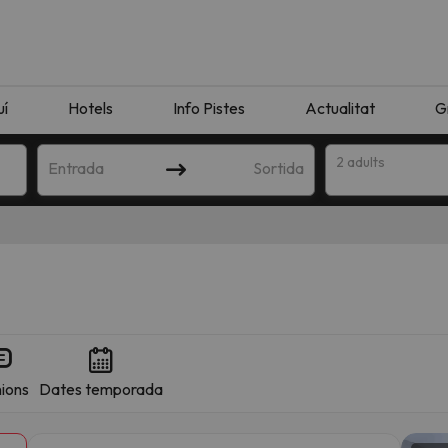
uí
Hotels
Info Pistes
Actualitat
G
2 adults
Entrada
Sortida
ions
Dates temporada
n amb la teva cerca. Intenteu modificar la destinació.