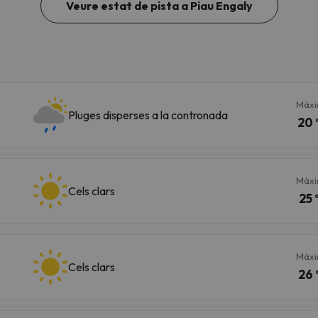
Veure estat de pista a Piau Engaly
Màx
Pluges disperses a la contronada
20 
Màx
Cels clars
25 
Màx
Cels clars
26 