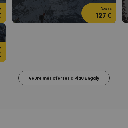
e
Des de
€
127 €
e
€
Veure més ofertes a Piau Engaly