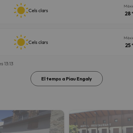
Màx
Cels clars
28 
Màx
Cels clars
25 
s 13:13
El temps a Piau Engaly