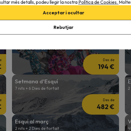
Esquí Pont de Desembre
E
ultar més detalls, podeu llegir la nostra
Política de Cookies.
Moltes
3 nits + 2 Dies de forfait
4
Acceptar i ocultar
e
Des de
€
136 €
Rebutjar
Esquí en Reis
E
4 nits + 3 Dies de forfait
2
e
Des de
€
194 €
Setmana d'Esquí
E
7 nits + 6 Dies de forfait
2
e
Des de
€
482 €
Esquí al març
V
2 nits + 2 Dies de forfait
V