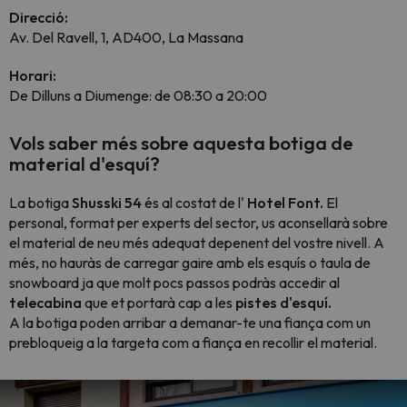
Direcció:
Av. Del Ravell, 1, AD400, La Massana
Horari:
De Dilluns a Diumenge: de 08:30 a 20:00
Vols saber més sobre aquesta botiga de
material d'esquí?
La botiga
Shusski 54
és al costat de l'
Hotel Font.
El
personal, format per experts del sector, us aconsellarà sobre
el material de neu més adequat depenent del vostre nivell. A
més, no hauràs de carregar gaire amb els esquís o taula de
snowboard ja que molt pocs passos podràs accedir al
telecabina
que et portarà cap a les
pistes d'esquí.
A la botiga poden arribar a demanar-te una fiança com un
prebloqueig a la targeta com a fiança en recollir el material.