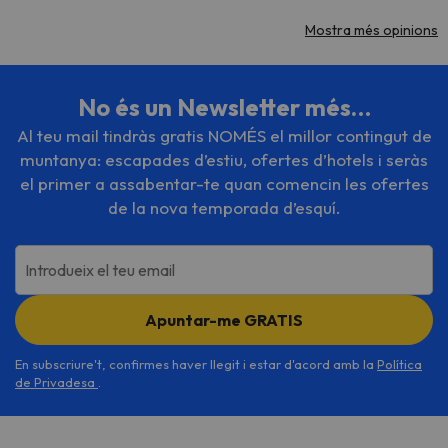
Mostra més opinions
No és un Newsletter més…
Al teu mail tindràs gratis NOMÉS el millor contingut de
muntanya: escapades d’estiu, ofertes d’hotels i seràs
el primer a assabentar-te quan comencin les ofertes
de la nova temporada d’esquí.
Introdueix el teu email
Apuntar-me GRATIS
En subscriure't, confirmes haver llegit i estar d'acord amb la
Política
de Privadesa
.