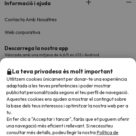
Informació i ajuda
Contacta Amb Nosaltres
Web corporativa
Descarrega la nostra app
Valorada amb una mitjana de 4,6/5 en iOS i Android.
La teva privadesa és molt important
Utilitzem cookies únicament per donar-te una experiència
adaptada a les teves preferències i poder mostrar
publicitat personalitzada segons el teu perfil de navegació.
Aquestes cookies ens ajuden a mostrar el contingut sobre
la base dels teus interessos i optimitzar la nostra web per a
tu.
En fer clic a "Acceptar i tancar", faràs que et puguem oferir
Acceptem
una navegació més eficient i rellevant. Si necessiteu
consultar més detalls, podeu llegir la nostra
Política de