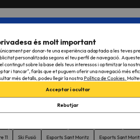
No és un Newsletter més…
or contingut de muntanya: escapades d’estiu, ofertes d’hote
privadesa és molt important
comencin les ofertes de la nova temporada d’esquí.
 únicament per donar-te una experiència adaptada a les teves pre
licitat personalitzada segons el teu perfil de navegació. Aqueste
l contingut sobre la base dels teus interessos i optimitzar la nostr
A
eptar i tancar", faràs que et puguem oferir una navegació més eficie
ultar més detalls, podeu llegir la nostra
Política de Cookies.
Moltes
ubscriure't, confirmes haver llegit i estar d'acord amb la
Política de Priva
Acceptar i ocultar
sal
Rebutjar
ió
Viladomat La Massana
Bigfoot1 La Massana
Pic N
e 11
Ski Fusió
Esports Sant Moritz
Esports Sant Morit