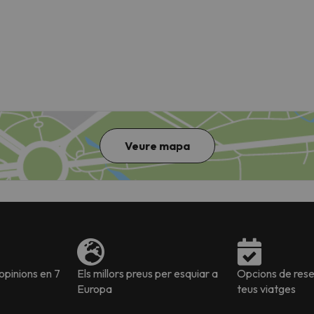
el nord. Quan trobi la seva brúixola torna.
Veure mapa
pinions en 7
Els millors preus per esquiar a
Opcions de reser
Europa
teus viatges