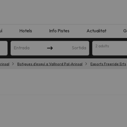
uí
Hotels
Info Pistes
Actualitat
G
2 adults
Entrada
Sortida
rinsal
Botigues d'esquí a Vallnord Pal-Arinsal
Esports Freeride Erts
n amb la teva cerca. Intenteu modificar la destinació.