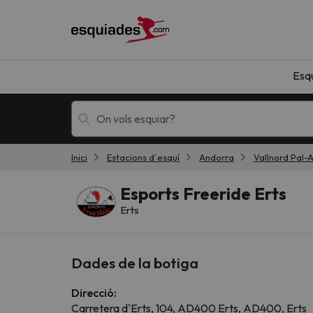
Esq
Inici
Estacions d´esquí
Andorra
Vallnord Pal-A
Esquí
Escapades
Esports Freeride Erts
Erts
Dades de la botiga
Direcció:
!Vaja! No hem trobat resultats que coincideixi
Carretera d'Erts, 104, AD400 Erts, AD400, Erts