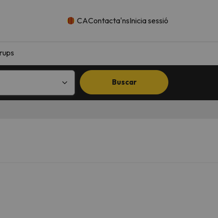
CA
Contacta'ns
Inicia sessió
rups
Buscar