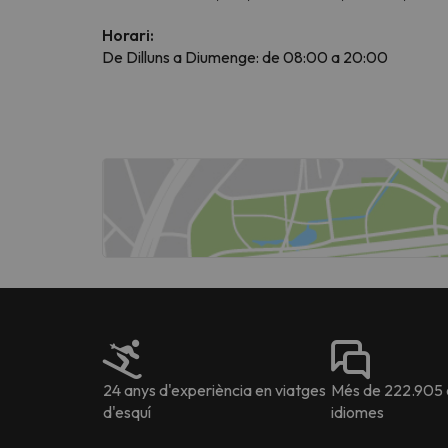
Horari:
De Dilluns a Diumenge: de 08:00 a 20:00
Vaja! Sembla que el nostre cercador ha perdut 
24 anys d'experiència en viatges
Més de 222.905 o
d'esquí
idiomes