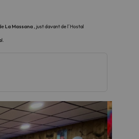
 de
La Massana
, just davant de l´Hostal
l.