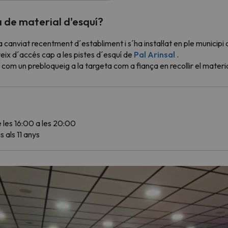
 de material d'esquí?
 canviat recentment d´establiment i s´ha instal·lat en ple municipi
eix d´accés cap a les pistes d´esquí de
Pal Arinsal
.
om un prebloqueig a la targeta com a fiança en recollir el materia
de les 16:00 a les 20:00
 als 11 anys