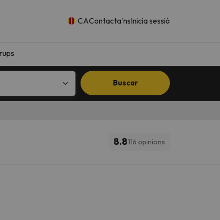
CA
Contacta'ns
Inicia sessió
rups
Buscar
8.8
116 opinions