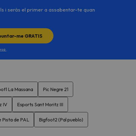
ls i seràs el primer a assabentar-te quan
puntar-me GRATIS
desa
.
oot1 La Massana
Pic Negre 21
z IV
Esports Sant Moritz III
e Pista de PAL
Bigfoot2 (Pal pueblo)