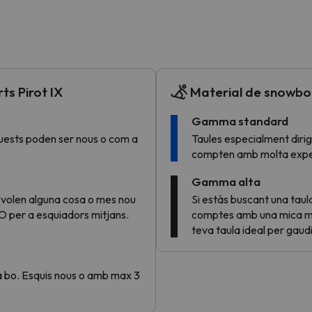
el nord. Quan trobi la seva brúixola torna.
ts Pirot IX
Material de snowboa
Gamma standard
uests poden ser nous o com a
Taules especialment dirig
compten amb molta experiè
Gamma alta
 volen alguna cosa o mes nou
Si estàs buscant una taul
O per a esquiadors mitjans.
comptes amb una mica mé
teva taula ideal per gaud
 a bo. Esquis nous o amb max 3