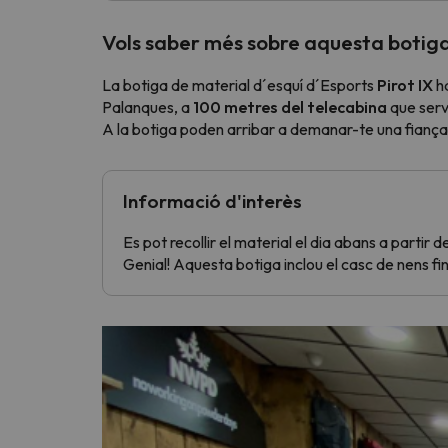
Vols saber més sobre aquesta botiga
La botiga de material d´esquí d´Esports
Pirot IX
ha
Palanques, a
100 metres del telecabina
que serv
A la botiga poden arribar a demanar-te una fiança c
Informació d'interès
Es pot recollir el material el dia abans a partir 
Genial! Aquesta botiga inclou el casc de nens fins