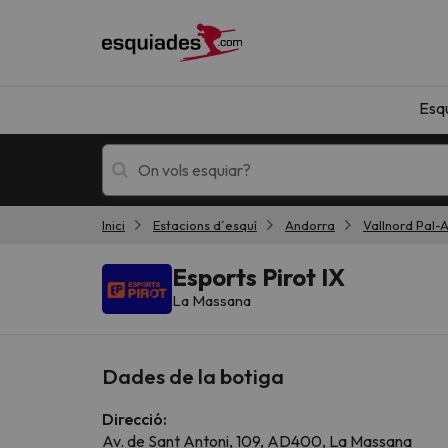
Esq
Inici
Estacions d´esquí
Andorra
Vallnord Pal-A
Esquí
Escapades
Esports Pirot IX
La Massana
Dades de la botiga
Direcció:
!Vaja! No hem trobat resultats que coincideixi
Av. de Sant Antoni, 109, AD400, La Massana