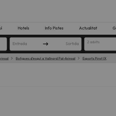
uí
Hotels
Info Pistes
Actualitat
G
2 adults
Entrada
Sortida
rinsal
Botigues d'esquí a Vallnord Pal-Arinsal
Esports Pirot IX
n amb la teva cerca. Intenteu modificar la destinació.