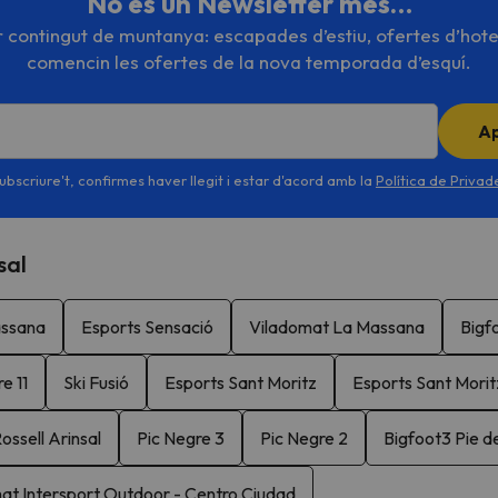
No és un Newsletter més…
or contingut de muntanya: escapades d’estiu, ofertes d’hote
comencin les ofertes de la nova temporada d’esquí.
A
ubscriure't, confirmes haver llegit i estar d'acord amb la
Política de Priva
sal
assana
Esports Sensació
Viladomat La Massana
Bigf
e 11
Ski Fusió
Esports Sant Moritz
Esports Sant Morit
ossell Arinsal
Pic Negre 3
Pic Negre 2
Bigfoot3 Pie d
at Intersport Outdoor - Centro Ciudad