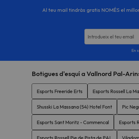
Al teu mail tindràs gratis NOMÉS el mill
Introdueix el teu email
En s
Botigues d'esquí a Vallnord Pal-Arin
Esports Freeride Erts
Esports Rossell La M
Shusski La Massana (54) Hotel Font
Pic Negr
Esports Sant Moritz - Commencal
Esports R
Esports Rossell Pie de Pista de PAL
Viladom