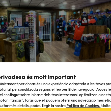
privadesa és molt important
 únicament per donar-te una experiència adaptada a les teves pre
licitat personalitzada segons el teu perfil de navegació. Aqueste
l contingut sobre la base dels teus interessos i optimitzar la nostr
eptar i tancar", faràs que et puguem oferir una navegació més eficie
ultar més detalls, podeu llegir la nostra
Política de Cookies.
Moltes