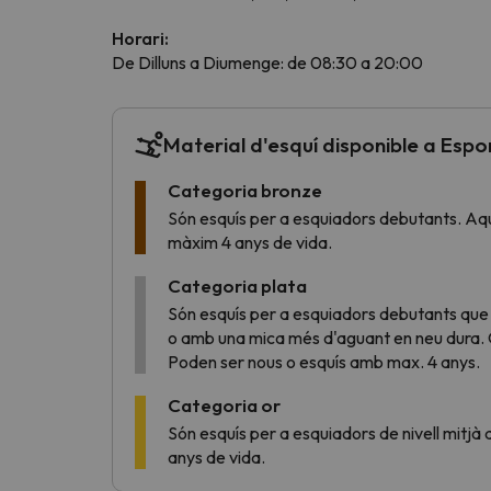
Horari:
De Dilluns a Diumenge: de 08:30 a 20:00
Vaja! Sembla que el nostre cercador ha perdut 
Material d'esquí disponible a Espor
Categoria bronze
Són esquís per a esquiadors debutants. Aq
màxim 4 anys de vida.
Categoria plata
Són esquís per a esquiadors debutants que
o amb una mica més d'aguant en neu dura. 
Poden ser nous o esquís amb max. 4 anys.
Categoria or
Són esquís per a esquiadors de nivell mitjà
anys de vida.