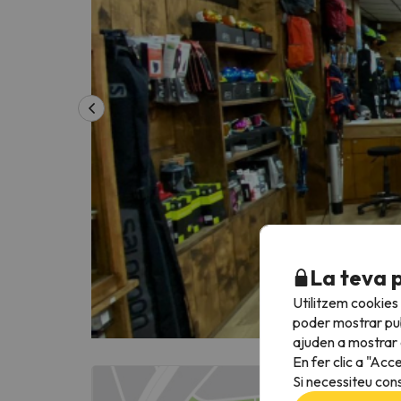
La teva 
Utilitzem cookies
poder mostrar pub
ajuden a mostrar e
En fer clic a "Acc
Si necessiteu cons