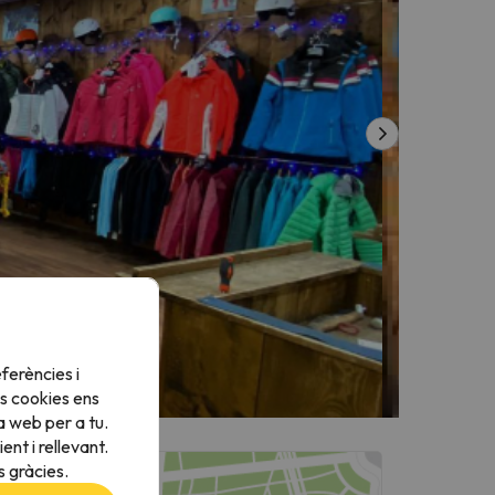
ferències i
s cookies ens
a web per a tu.
nt i rellevant.
 gràcies.