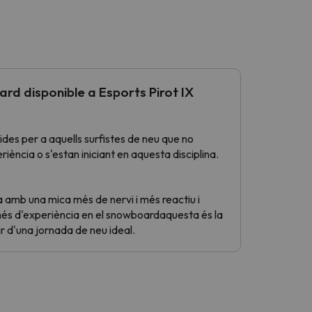
rd disponible a Esports Pirot IX
ides per a aquells surfistes de neu que no
ncia o s'estan iniciant en aquesta disciplina.
a amb una mica més de nervi i més reactiu i
s d'experiència en el snowboardaquesta és la
ir d'una jornada de neu ideal.