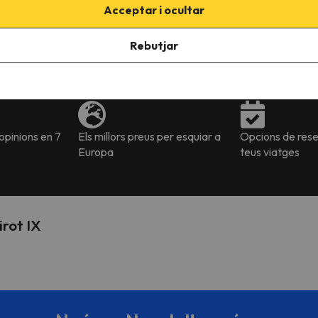
Veure mapa
Acceptar i ocultar
Rebutjar
pinions en 7
Els millors preus per esquiar a
Opcions de reser
Europa
teus viatges
irot IX