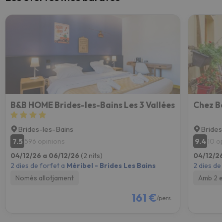
B&B HOME Brides-les-Bains Les 3 Vallées
Chez B
Brides-les-Bains
Brides
7.5
9.4
596 opinions
10 o
04/12/26 a 06/12/26
(2 nits)
04/12/2
2 dies de forfet a
Méribel - Brides Les Bains
2 dies de
Només allotjament
Amb 2 
161 €
/pers.