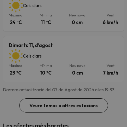
Cels clars
Màxima
Mínima
Neu nova
Vent
24 ºC
11 ºC
0 cm
6 km/h
Dimarts 11, d’agost
Cels clars
Màxima
Mínima
Neu nova
Vent
23 ºC
10 ºC
0 cm
7 km/h
Darrera actualització del 07 de Agost de 2026 a les 19:33
Veure temps a altres estacions
Les ofertes més barates