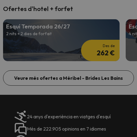
Ofertes d'hotel + forfet
Esquí Temporada 26/27
Esq
2 nits + 2 dies de forfait
4 ni
Des de
262 €
Veure més ofertes a Méribel - Brides Les Bains
24 anys d'experiència en viatges d'esquí
Més de 222.905 opinions en 7 idiomes