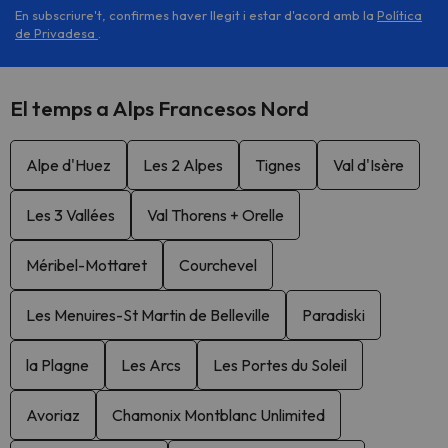
En subscriure't, confirmes haver llegit i estar d'acord amb la
Política
de Privadesa
.
El temps a Alps Francesos Nord
Alpe d'Huez
Les 2 Alpes
Tignes
Val d'Isère
Les 3 Vallées
Val Thorens + Orelle
Méribel-Mottaret
Courchevel
Les Menuires-St Martin de Belleville
Paradiski
la Plagne
Les Arcs
Les Portes du Soleil
Avoriaz
Chamonix Montblanc Unlimited