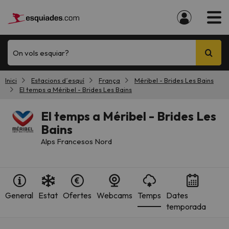
On vols esquiar?
Inici
Estacions d´esquí
França
Méribel - Brides Les Bains
El temps a Méribel - Brides Les Bains
El temps a Méribel - Brides Les
Bains
Alps Francesos Nord
General
Estat
Ofertes
Webcams
Temps
Dates
temporada