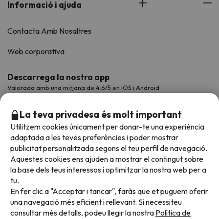
Informació i ajuda
Contacta Amb Nosaltres
Web corporativa
Descarrega la nostra app
Valorada amb una mitjana de 4,6/5 en iOS i Android.
La teva privadesa és molt important
Utilitzem cookies únicament per donar-te una experiència
adaptada a les teves preferències i poder mostrar
publicitat personalitzada segons el teu perfil de navegació.
Aquestes cookies ens ajuden a mostrar el contingut sobre
la base dels teus interessos i optimitzar la nostra web per a
tu.
En fer clic a "Acceptar i tancar", faràs que et puguem oferir
Acceptem
una navegació més eficient i rellevant. Si necessiteu
consultar més detalls, podeu llegir la nostra
Política de