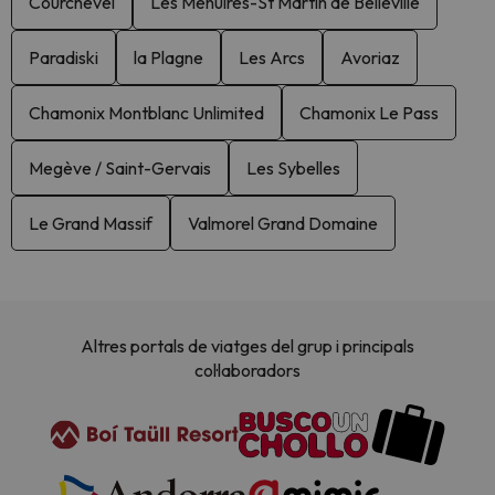
Courchevel
Les Menuires-St Martin de Belleville
Paradiski
la Plagne
Les Arcs
Avoriaz
Chamonix Montblanc Unlimited
Chamonix Le Pass
Megève / Saint-Gervais
Les Sybelles
Le Grand Massif
Valmorel Grand Domaine
Altres portals de viatges del grup i principals
col·laboradors