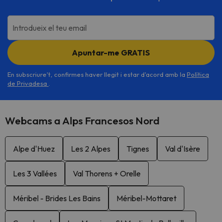
Introdueix el teu email
Apuntar-me GRATIS
En subscriure't, confirmes haver llegit i estar d'acord amb la
Política
de Privadesa
.
Webcams a Alps Francesos Nord
Alpe d'Huez
Les 2 Alpes
Tignes
Val d'Isère
Les 3 Vallées
Val Thorens + Orelle
Méribel - Brides Les Bains
Méribel-Mottaret