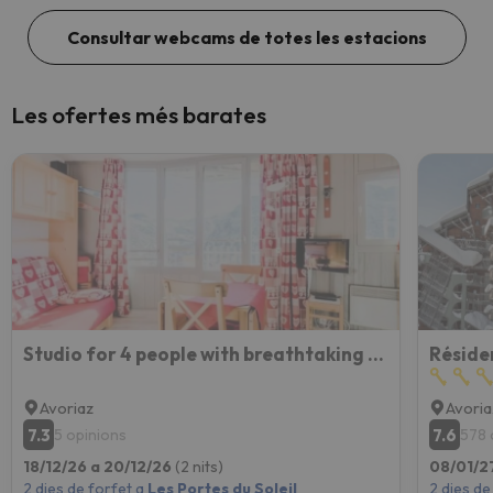
Consultar webcams de totes les estacions
Les ofertes més barates
Studio for 4 people with breathtaking view
Avoriaz
Avoria
7.3
7.6
5 opinions
578 
18/12/26 a 20/12/26
(2 nits)
08/01/2
2 dies de forfet a
Les Portes du Soleil
2 dies de