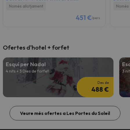
Només allotjament
Només 
451 €
/pers.
Ofertes d'hotel + forfet
Esquí per Nadal
Esq
4 nits + 3 Dies de forfet
3 ni
Des de
488 €
Veure més ofertes a Les Portes du Soleil