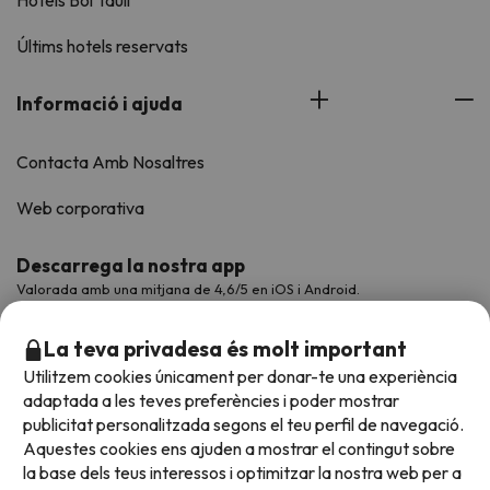
Hotels Boí Taüll
Últims hotels reservats
Informació i ajuda
Contacta Amb Nosaltres
Web corporativa
Descarrega la nostra app
Valorada amb una mitjana de 4,6/5 en iOS i Android.
La teva privadesa és molt important
Utilitzem cookies únicament per donar-te una experiència
adaptada a les teves preferències i poder mostrar
publicitat personalitzada segons el teu perfil de navegació.
Aquestes cookies ens ajuden a mostrar el contingut sobre
la base dels teus interessos i optimitzar la nostra web per a