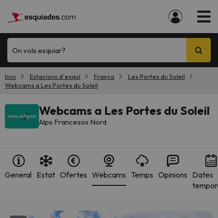
On vols esquiar?
Inici
Estacions d´esquí
França
Les Portes du Soleil
Webcams a Les Portes du Soleil
Webcams a Les Portes du Soleil
Alps Francesos Nord
General
Estat
Ofertes
Webcams
Temps
Opinions
Dates
tempor