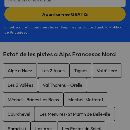
Apuntar-me GRATIS
En subscriure't, confirmes haver llegit i estar d'acord amb la
Política
de Privadesa
.
Estat de les pistes a Alps Francesos Nord
Alpe d'Huez
Les 2 Alpes
Tignes
Val d'Isère
Les 3 Vallées
Val Thorens + Orelle
Méribel - Brides Les Bains
Méribel-Mottaret
Courchevel
Les Menuires-St Martin de Belleville
Paradiski
Les Arcs
Les Portes du Soleil