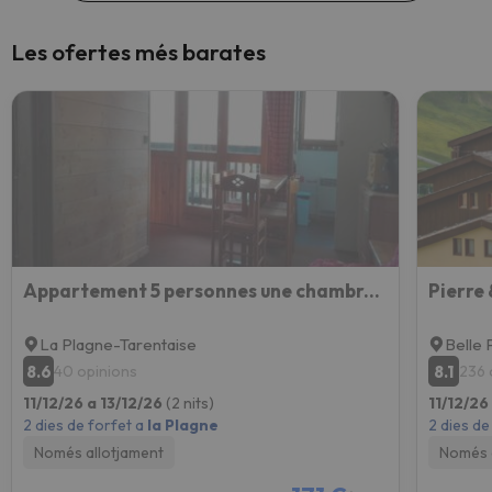
Les ofertes més barates
Appartement 5 personnes une chambre proche pistes balcon vue montagne Draps et serviettes non fourni
La Plagne-Tarentaise
Belle 
8.6
8.1
40 opinions
236 
11/12/26 a 13/12/26
(2 nits)
11/12/26
2 dies de forfet a
la Plagne
2 dies de
Només allotjament
Només 