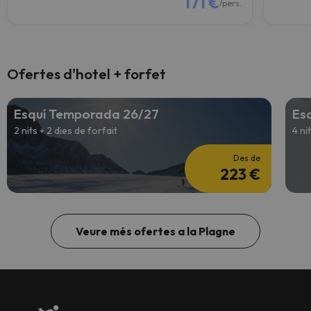
171 €
/pers.
Ofertes d'hotel + forfet
Esquí Temporada 26/27
Es
2 nits + 2 dies de forfait
4 ni
Des de
223 €
Veure més ofertes a la Plagne