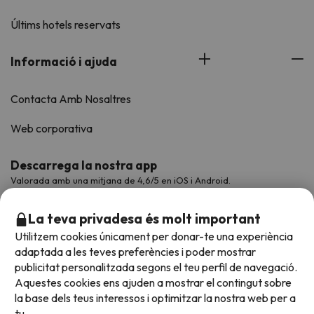
Últims hotels reservats
Informació i ajuda
Contacta Amb Nosaltres
Web corporativa
Descarrega la nostra app
Valorada amb una mitjana de 4,6/5 en iOS i Android.
La teva privadesa és molt important
Utilitzem cookies únicament per donar-te una experiència
adaptada a les teves preferències i poder mostrar
publicitat personalitzada segons el teu perfil de navegació.
Aquestes cookies ens ajuden a mostrar el contingut sobre
la base dels teus interessos i optimitzar la nostra web per a
tu.