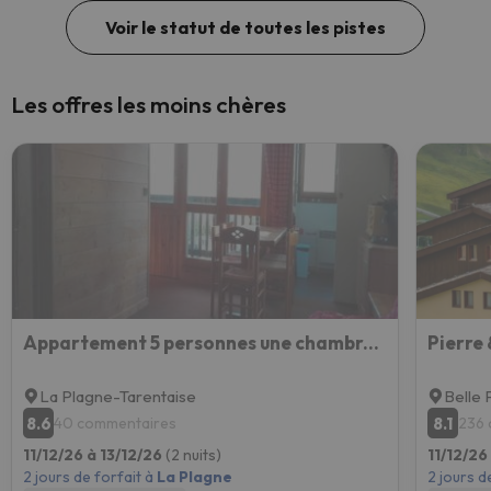
Voir le statut de toutes les pistes
Les offres les moins chères
Appartement 5 personnes une chambre proche pistes balcon vue montagne Draps et serviettes non fourni
La Plagne-Tarentaise
Belle 
8.6
8.1
40 commentaires
236 
11/12/26 à 13/12/26
(2 nuits)
11/12/26
2 jours de forfait à
La Plagne
2 jours d