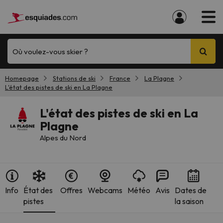
Où voulez-vous skier ?
Homepage
Stations de ski
France
La Plagne
L'état des pistes de ski en La Plagne
L'état des pistes de ski en La
Plagne
Alpes du Nord
Info
État des
Offres
Webcams
Météo
Avis
Dates de
pistes
la saison