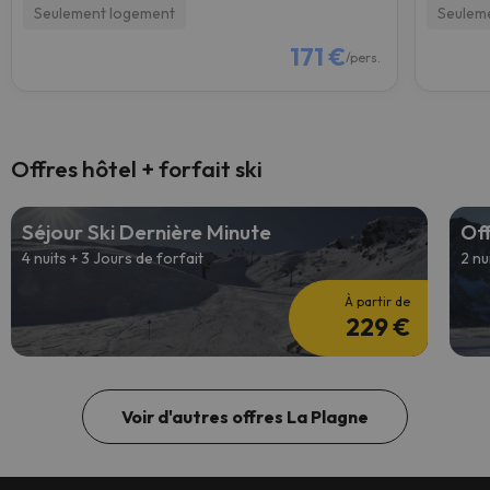
Seulement logement
Seulem
171 €
/pers.
Offres hôtel + forfait ski
Séjour Ski Dernière Minute
Off
4 nuits + 3 Jours de forfait
2 nu
À partir de
229 €
Voir d'autres offres La Plagne