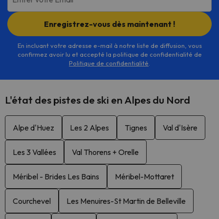
Enregistrez-vous dès maintenant !
En incluant votre adresse e-mail à notre liste de diffusion, vous
confirmez avoir lu et accepté la politique de confidentialité de
Politique de confidentialité
.
L'état des pistes de ski en Alpes du Nord
Alpe d'Huez
Les 2 Alpes
Tignes
Val d'Isère
Les 3 Vallées
Val Thorens + Orelle
Méribel - Brides Les Bains
Méribel-Mottaret
Courchevel
Les Menuires-St Martin de Belleville