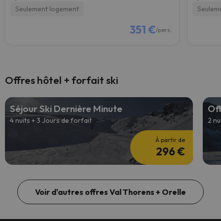
Seulement logement
Seulem
351 €
/pers.
Offres hôtel + forfait ski
Séjour Ski Dernière Minute
Off
4 nuits + 3 Jours de forfait
2 nu
À partir de
296 €
Voir d'autres offres Val Thorens + Orelle