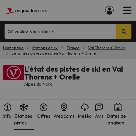
Où voulez-vous skier ?
Homepage
Stations de ski
France
Val Thorens + Orelle
L'état des pistes de ski en Val Thorens + Orelle
L'état des pistes de ski en Val
Thorens + Orelle
Alpes du Nord
Info
État des
Offres
Webcams
Météo
Avis
Dates de
pistes
la saison