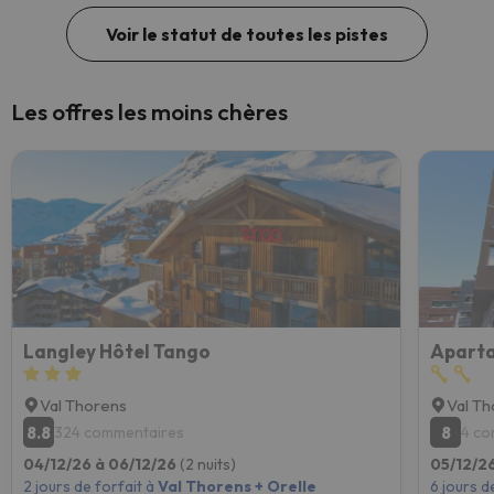
Voir le statut de toutes les pistes
Les offres les moins chères
Langley Hôtel Tango
Val Thorens
Val T
8.8
8
324 commentaires
4 co
04/12/26 à 06/12/26
(2 nuits)
05/12/26
2 jours de forfait à
Val Thorens + Orelle
6 jours d