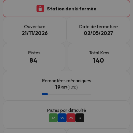
Station de ski fermée
Ouverture
Date de fermeture
21/11/2026
02/05/2027
Pistes
Total Kms
84
140
Remontées mécaniques
19
(12%)
/157
Pistes par difficulté
12
35
29
8