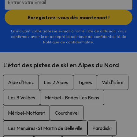
Entrer votre Email
Enregistrez-vous dès maintenant !
En incluant votre adresse e-mail à notre liste de diffusion, vous
confirmez avoir lu et accepté la politique de confidentialité de
Politique de confidentialité
.
L'état des pistes de ski en Alpes du Nord
Alpe d'Huez
Les 2 Alpes
Tignes
Val d'Isère
Les 3 Vallées
Méribel - Brides Les Bains
Méribel-Mottaret
Courchevel
Les Menuires-St Martin de Belleville
Paradiski