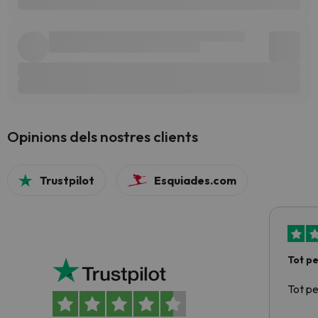
Opinions dels nostres clients
Trustpilot
Esquiades.com
Tot p
Tot p