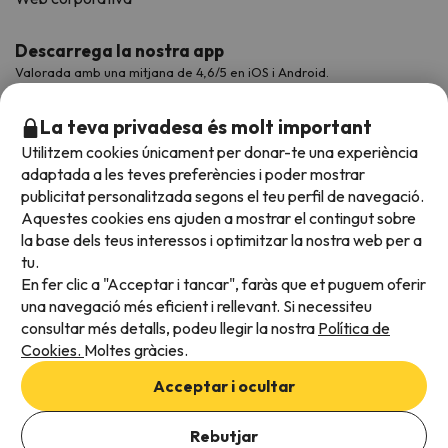
Descarrega la nostra app
Valorada amb una mitjana de 4,6/5 en iOS i Android.
La teva privadesa és molt important
Utilitzem cookies únicament per donar-te una experiència
adaptada a les teves preferències i poder mostrar
publicitat personalitzada segons el teu perfil de navegació.
Aquestes cookies ens ajuden a mostrar el contingut sobre
la base dels teus interessos i optimitzar la nostra web per a
tu.
En fer clic a "Acceptar i tancar", faràs que et puguem oferir
Acceptem
una navegació més eficient i rellevant. Si necessiteu
consultar més detalls, podeu llegir la nostra
Política de
Cookies.
Moltes gràcies.
Condicions generals
Acceptar i ocultar
Privadesa de dades
Afegeix les dates per comprovar la disponibilitat
Política de cookies
Rebutjar