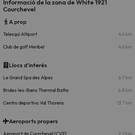
Informació de la zona de White 1921
Courchevel
A prop
Telesquí Altiport
4.6 km
Club de golf Meribel
4.6 km
Llocs d'interès
Le Grand Spa des Alpes
6.7 km
Brides-les-Bains Thermal Baths
6.8 km
Centro deportivo Val Thorens
13.7 km
Aeroports propers
Aeroport de Courchevel (CVF)
2.2 km