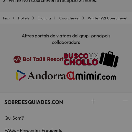
Sí, White 1921 Courchevel té recepció 24 hores.
Inici
Hotels
Francia
Courchevel
White 1921 Courchevel
Altres portals de viatges del grup i principals
col·laboradors
SOBRE ESQUIADES.COM
Qui Som?
FAQs - Preguntes Freqüents