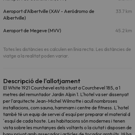
Aeroport d’Albertville (XAV - Aeródromo de
33.7 km
Albertville)
Aeroport de Megeve (MVV)
45.2 km
Totes les distàncies es calculen en línia recta. Les distàncies de
viatge a la realitat poden variar.
Descripció de l'allotjament
El White 1921 Courchevel està situat a Courchevel 185, a 1
metres del remuntador Jardin Alpin 1. L'hotel va ser dissenyat
per l'arquitecte Jean-Michel Wilmotte i acull nombroses
instal·lacions, com sauna, hammam i centre de fitness. L´hotel
també té un equip de servei d´esquí per preparar el material d
´esquí de cada hoste. Les habitacions són modernes i tenen
vista sobre les muntanyes dels voltants o la ciutat i disposen de
bany privat amb assecador i articles de tocador gratuïts. Hi ha