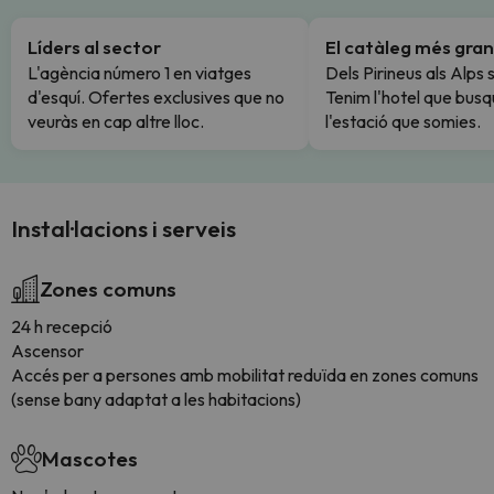
Líders al sector
El catàleg més gran
L'agència número 1 en viatges
Dels Pirineus als Alps 
d'esquí. Ofertes exclusives que no
Tenim l'hotel que busq
veuràs en cap altre lloc.
l'estació que somies.
Instal·lacions i serveis
Zones comuns
24 h recepció
Ascensor
Accés per a persones amb mobilitat reduïda en zones comuns
(sense bany adaptat a les habitacions)
Mascotes