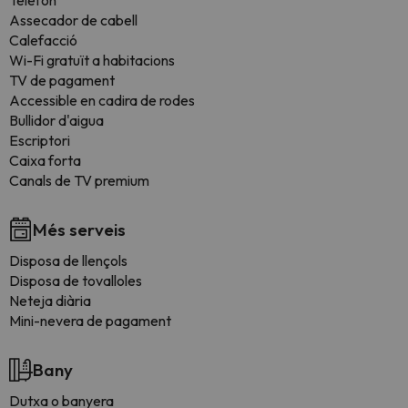
Telèfon
Assecador de cabell
Calefacció
Wi-Fi gratuït a habitacions
TV de pagament
Accessible en cadira de rodes
Bullidor d'aigua
Escriptori
Caixa forta
Canals de TV premium
Més serveis
Disposa de llençols
Disposa de tovalloles
Neteja diària
Mini-nevera de pagament
Bany
Dutxa o banyera