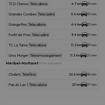
TCD Chenus
Telecabina
4.7 km
14 min
Grandes Combes
Telecadira
5.6 km
10 min
Grangettes
Telecabina
6.4 km
12 min
Forêt de Praz
Telecadira
9.6 km
17 min
TC La Tania
Telecabina
11.2 km
19 min
Gros Murger
Telearrossegament
11.3 km
20 min
Méribel-Mottaret
60 km esquiables
Chalets
Telefèric
22.6 km
36 min
Pas du Lac 1
Telecabina
23 km
37 min