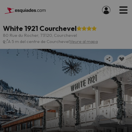
White 1921 Courchevel
80 Rue du Rocher, 73120, Courchevel
A 5 m del centre de Courchevel
Veure al mapa