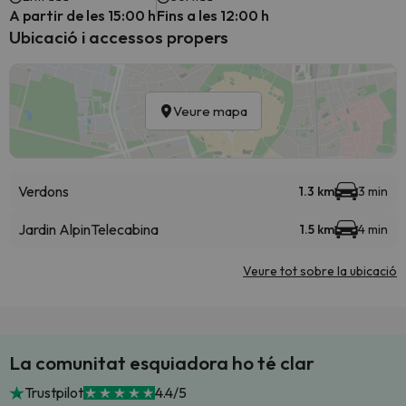
A partir de les 15:00 h
Fins a les 12:00 h
Ubicació i accessos propers
Veure mapa
Verdons
1.3 km
3 min
Jardin Alpin
Telecabina
1.5 km
4 min
Veure tot sobre la ubicació
La comunitat esquiadora ho té clar
Trustpilot
4.4/5