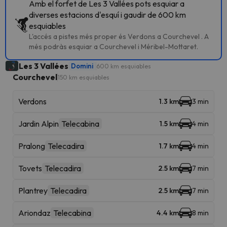
Amb el forfet de Les 3 Vallées pots esquiar a
diverses estacions d'esquí i gaudir de 600 km
esquiables
L'accés a pistes més proper és Verdons a Courchevel . A
més podràs esquiar a Courchevel i Méribel-Mottaret.
Les 3 Vallées
Domini
600 km esquiables
Courchevel
150 km esquiables
Verdons
1.3 km
3 min
Jardin Alpin
Telecabina
1.5 km
4 min
Pralong
Telecadira
1.7 km
4 min
Tovets
Telecadira
2.5 km
7 min
Plantrey
Telecadira
2.5 km
7 min
Ariondaz
Telecabina
4.4 km
8 min