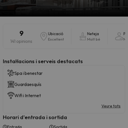
9
Ubicació
Neteja
Pe
Excel·lent
Molt bé
Mo
141 opinions
Instal·lacions i serveis destacats
Spa i benestar
Guardaesquís
Wifi i Internet
Veure tots
Horari d'entrada i sortida
Entrada
Sortida