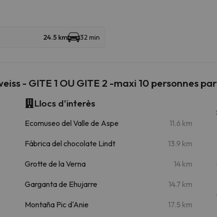
24.5 km
32 min
weiss - GITE 1 OU GITE 2 -maxi 10 personnes par
Llocs d'interès
m
Ecomuseo del Valle de Aspe
11.6 km
Fábrica del chocolate Lindt
13.9 km
Grotte de la Verna
14 km
Garganta de Ehujarre
14.7 km
Montaña Pic d'Anie
17.5 km