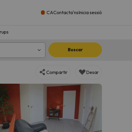
CA
Contacta'ns
Inicia sessió
rups
Buscar
Compartir
Desar