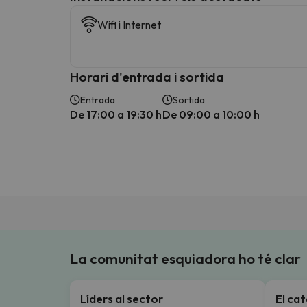
Wifi i Internet
Horari d'entrada i sortida
Entrada
Sortida
De 17:00 a 19:30 h
De 09:00 a 10:00 h
La comunitat esquiadora ho té clar
Líders al sector
El ca