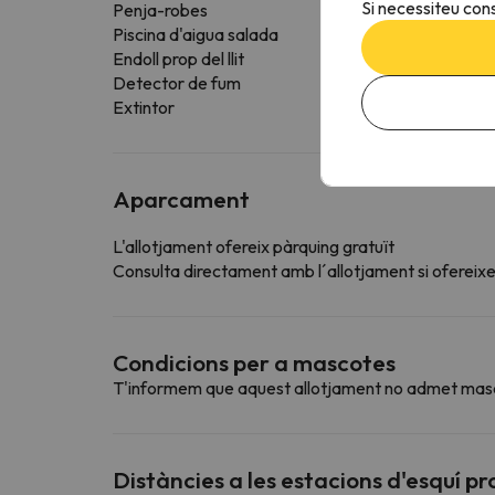
Si necessiteu cons
Penja-robes
Piscina d'aigua salada
Endoll prop del llit
Detector de fum
Extintor
Aparcament
L'allotjament ofereix pàrquing gratuït
Consulta directament amb l´allotjament si ofereixen
Condicions per a mascotes
T'informem que aquest allotjament no admet mas
Distàncies a les estacions d'esquí p