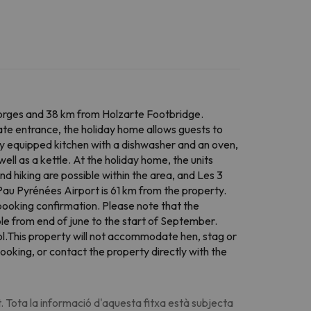
Gorges and 38 km from Holzarte Footbridge.
vate entrance, the holiday home allows guests to
ully equipped kitchen with a dishwasher and an oven,
ll as a kettle. At the holiday home, the units
and hiking are possible within the area, and Les 3
au Pyrénées Airport is 61 km from the property.
booking confirmation. Please note that the
ble from end of june to the start of September.
l.This property will not accommodate hen, stag or
ooking, or contact the property directly with the
. Tota la informació d'aquesta fitxa està subjecta