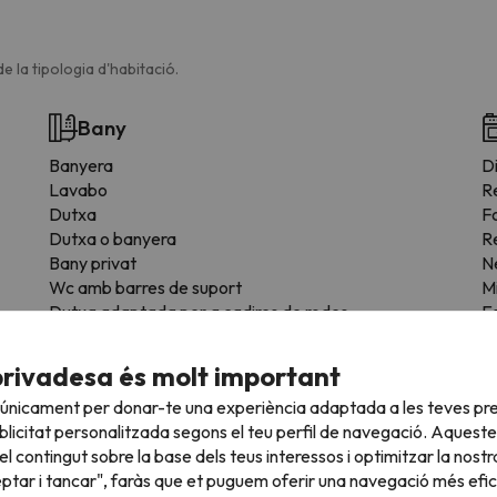
e la tipologia d'habitació.
Bany
Banyera
Di
Lavabo
R
Dutxa
F
Dutxa o banyera
R
Bany privat
N
Wc amb barres de suport
M
Dutxa adaptada per a cadires de rodes
E
Dutxa arran de terra
T
WC elevat
Es
privadesa és molt important
Silla per a dutxa
Z
 únicament per donar-te una experiència adaptada a les teves pre
F
licitat personalitzada segons el teu perfil de navegació. Aqueste
l contingut sobre la base dels teus interessos i optimitzar la nostr
eptar i tancar", faràs que et puguem oferir una navegació més eficie