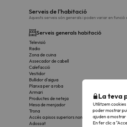
Serveis de l'habitació
Aquests serveis són generals i poden variar en funció d
Serveis generals habitació
Televisió
Radio
Zona de cuina
Assecador de cabell
Calefacció
Vestidor
Bullidor d'aigua
Planxa per a roba
Armari
La teva 
Productes de neteja
Utilitzem cookies
Mesa de menjador
poder mostrar pub
Trona
ajuden a mostrar e
Accés a pisos superiors només mitjançant escales
En fer clic a "Acc
Adossat