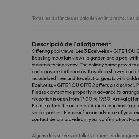
Totes les distàncies es calculen en línia recta. Les d
Descripció de l'allotjament
Offering pool views, Les 3 Edelweiss - GITE 1 OU
Boasting mountain views, a garden and a pool with 
maintain their privacy. The holiday home provides g
and a private bathroom with walk-in shower and a ha
include bed linen and towels. For guests with childre
Edelweiss - GITE 1 OU GITE 2 offers a ski school.
Please contact the property in advance to arrange 
reception is open from 17:00 to 19:30. Arrival afte
Please return the accommodation clean and in good
similar parties. Please inform in advance of your 
contact details provided in your confirmation. Man
Alguns dels serveis detallats poden ser de pagamen