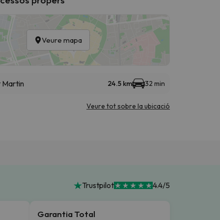
Veure mapa
t Martin
24.5 km
32 min
Veure tot sobre la ubicació
Trustpilot
4.4/5
Garantia Total