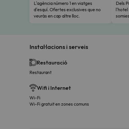
L'agència número 1 en viatges
Dels Pi
d'esquí. Ofertes exclusives que no
l'hote
veuràs en cap altre lloc.
somies
Instal·lacions i serveis
Restauració
Restaurant
Wifi i Internet
Wi-Fi
Wi-Fi gratuit en zones comuns