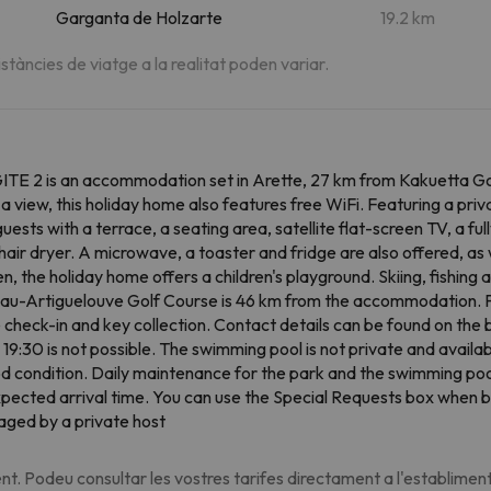
Garganta de Holzarte
19.2 km
istàncies de viatge a la realitat poden variar.
 GITE 2 is an accommodation set in Arette, 27 km from Kakuetta 
a view, this holiday home also features free WiFi. Featuring a pri
uests with a terrace, a seating area, satellite flat-screen TV, a f
ir dryer. A microwave, a toaster and fridge are also offered, as we
n, the holiday home offers a children's playground. Skiing, fishing 
 Pau-Artiguelouve Golf Course is 46 km from the accommodation. P
check-in and key collection. Contact details can be found on the 
r 19:30 is not possible. The swimming pool is not private and availa
 condition. Daily maintenance for the park and the swimming poo
expected arrival time. You can use the Special Requests box when b
aged by a private host
t. Podeu consultar les vostres tarifes directament a l'establiment