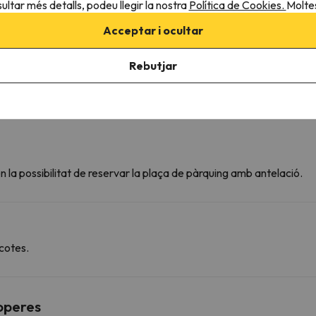
ultar més detalls, podeu llegir la nostra
Política de Cookies.
Moltes
Acceptar i ocultar
Rebutjar
 la possibilitat de reservar la plaça de pàrquing amb antelació.
cotes.
roperes