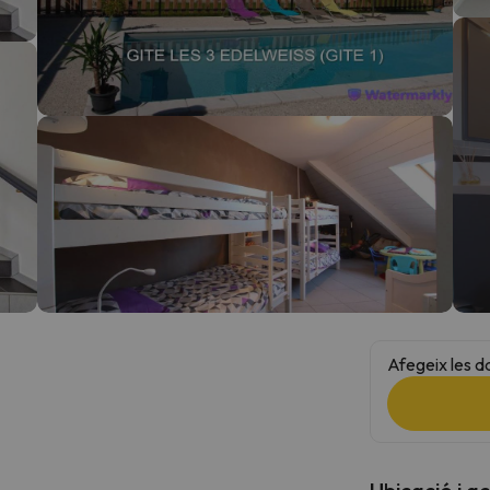
el nord. Quan trobi la seva brúixola torna.
Afegeix les d
Ubicació i a