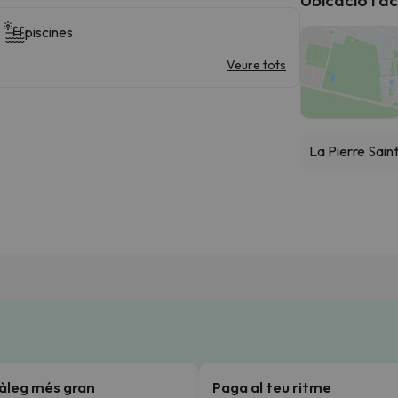
piscines
Veure tots
La Pierre Sain
tàleg més gran
Paga al teu ritme