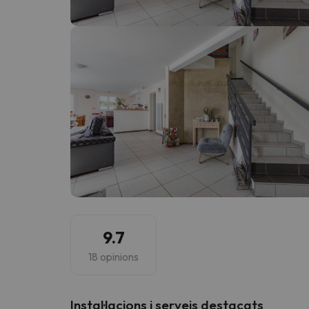
Vaja! Sembla que el nostre cercador ha perdut 
9.7
18 opinions
Instal·lacions i serveis destacats