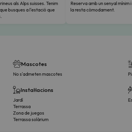
rineus als Alps suisses. Tenim
Reserva amb un senyal mínim 
l que busques a l'estació que
la resta còmodament.
.
Mascotes
No s'admeten mascotes
Pi
Instal·lacions
Jardí
E
Terrassa
Zona de juegos
Terrassa solàrium