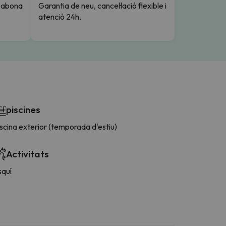
i abona
Garantia de neu, cancel·lació flexible i
atenció 24h.
piscines
scina exterior (temporada d'estiu)
Activitats
squí