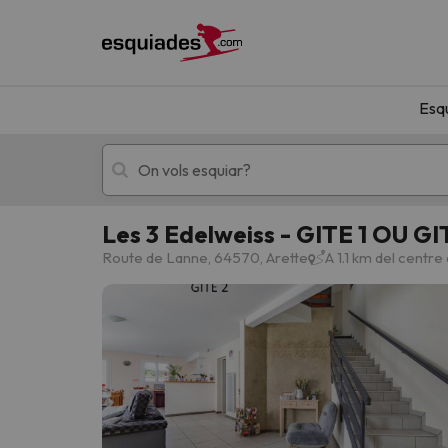
Esq
Les 3 Edelweiss - GITE 1 OU GI
Esquí
Escapades
Route de Lanne, 64570, Arette
A 1.1 km del centre
!Vaja! No hem trobat resultats que coincideixi