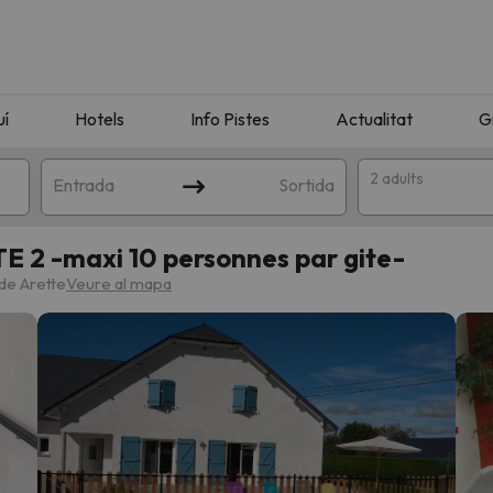
uí
Hotels
Info Pistes
Actualitat
G
2 adults
Entrada
Sortida
TE 2 -maxi 10 personnes par gite-
 de Arette
Veure al mapa
n amb la teva cerca. Intenteu modificar la destinació.