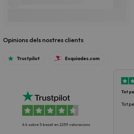
Opinions dels nostres clients
Trustpilot
Esquiades.com
Tot p
Tot p
4.4 sobre 5 basat en 2239 valoracions