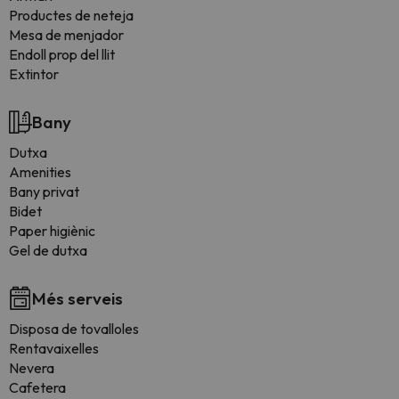
Productes de neteja
Mesa de menjador
Endoll prop del llit
Extintor
Bany
Dutxa
Amenities
Bany privat
Bidet
Paper higiènic
Gel de dutxa
Més serveis
Disposa de tovalloles
Rentavaixelles
Nevera
Cafetera