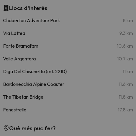
Llocs d'interès
Chaberton Adventure Park
8 km
Via Lattea
9.3 km
Forte Bramafam
10.6 km
Valle Argentera
10.7 km
Diga Del Chisonetto (mt. 2210)
11 km
Bardonecchia Alpine Coaster
11.6 km
The Tibetan Bridge
11.8 km
Fenestrelle
17.8 km
Què més puc fer?