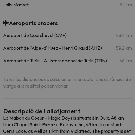
Jolly Market
9.1 km
Aeroports propers
Aeroport de Courchevel (CVF)
43.4 km
Aeroport de l'Alpe-d'Huez - Henri Giraud (AHZ)
59.2 km
Aeroport de Turín - A. Internacional de Turín (TRN)
66 km
Totes les distàncies es calculen en línia recta. Les distàncies de
viatge a la realitat poden variar.
Descripció de l'allotjament
La Maison du Coeur - Magic Days is situated in Oulx, 48 km
from Chapel Saint-Pierre d'Extravache, 48 km from Mont-
Cenis Lake, as well as 11 km from Vialattea. The property is set