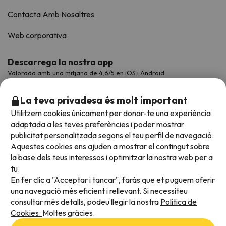
Contacta Amb Nosaltres
Web corporativa
Descarrega la nostra app
Valorada amb una mitjana de 4,6/5 en iOS i Android.
La teva privadesa és molt important
Utilitzem cookies únicament per donar-te una experiència
adaptada a les teves preferències i poder mostrar
publicitat personalitzada segons el teu perfil de navegació.
Aquestes cookies ens ajuden a mostrar el contingut sobre
la base dels teus interessos i optimitzar la nostra web per a
tu.
En fer clic a "Acceptar i tancar", faràs que et puguem oferir
Acceptem
una navegació més eficient i rellevant. Si necessiteu
consultar més detalls, podeu llegir la nostra
Política de
Cookies.
Moltes gràcies.