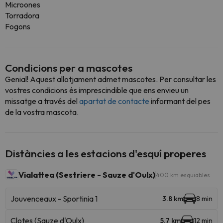
Microones
Torradora
Fogons
Condicions per a mascotes
Genial! Aquest allotjament admet mascotes. Per consultar les
vostres condicions és imprescindible que ens envieu un
missatge a través del
apartat de contacte
informant del pes
de la vostra mascota.
Distàncies a les estacions d'esquí properes
Vialattea (Sestriere - Sauze d'Oulx)
400 km esquiables
Jouvenceaux - Sportinia 1
3.8 km
8 min
Clotes (Sauze d'Oulx)
5.7 km
12 min