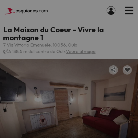
La Maison du Coeur - Vivre la
montagne 1
7 Via Vittorio Emanuele, 10056, Oulx
A 138.5 m del centre de Oulx
Veure al mapa