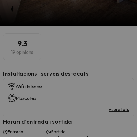
9.3
19 opinions
Instal·lacions i serveis destacats
Wifi i Internet
Mascotes
Veure tots
Horari d'entrada i sortida
Entrada
Sortida