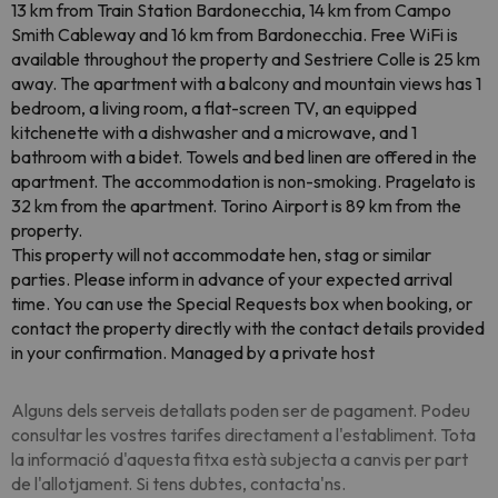
13 km from Train Station Bardonecchia, 14 km from Campo
Smith Cableway and 16 km from Bardonecchia. Free WiFi is
available throughout the property and Sestriere Colle is 25 km
away. The apartment with a balcony and mountain views has 1
bedroom, a living room, a flat-screen TV, an equipped
kitchenette with a dishwasher and a microwave, and 1
bathroom with a bidet. Towels and bed linen are offered in the
apartment. The accommodation is non-smoking. Pragelato is
32 km from the apartment. Torino Airport is 89 km from the
property.
This property will not accommodate hen, stag or similar
parties. Please inform in advance of your expected arrival
time. You can use the Special Requests box when booking, or
contact the property directly with the contact details provided
in your confirmation. Managed by a private host
Alguns dels serveis detallats poden ser de pagament. Podeu
consultar les vostres tarifes directament a l'establiment. Tota
la informació d'aquesta fitxa està subjecta a canvis per part
de l'allotjament. Si tens dubtes, contacta'ns.