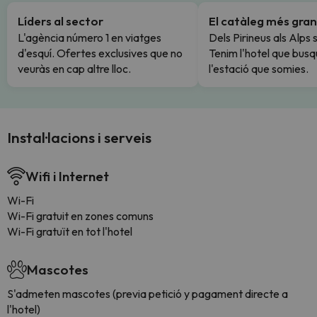
Líders al sector
El catàleg més gran
L'agència número 1 en viatges
Dels Pirineus als Alps 
d'esquí. Ofertes exclusives que no
Tenim l'hotel que busq
veuràs en cap altre lloc.
l'estació que somies.
Instal·lacions i serveis
Wifi i Internet
Wi-Fi
Wi-Fi gratuit en zones comuns
Wi-Fi gratuït en tot l'hotel
Mascotes
S'admeten mascotes (previa petició y pagament directe a
l'hotel)