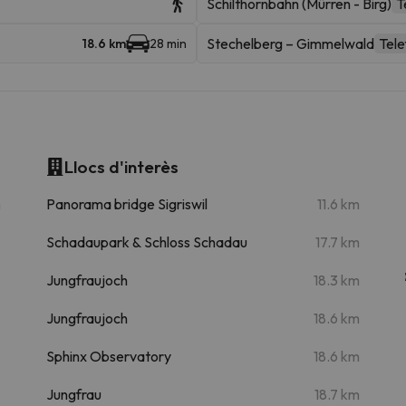
Schilthornbahn (Mürren - Birg)
T
Stechelberg – Gimmelwald
Tele
18.6 km
28 min
Llocs d'interès
m
Panorama bridge Sigriswil
11.6 km
Schadaupark & Schloss Schadau
17.7 km
Jungfraujoch
18.3 km
Jungfraujoch
18.6 km
Sphinx Observatory
18.6 km
Jungfrau
18.7 km