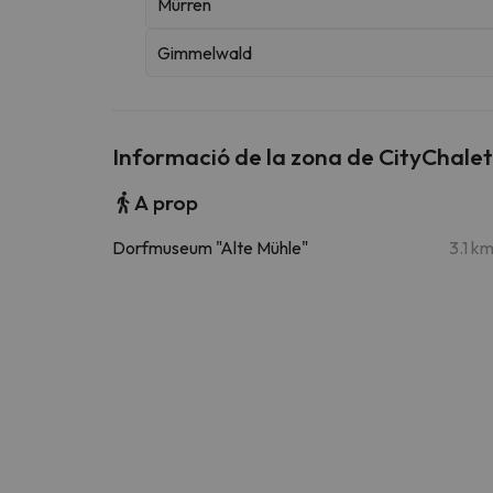
Mürren
Gimmelwald
Informació de la zona de CityChalet
A prop
Dorfmuseum "Alte Mühle"
3.1 k