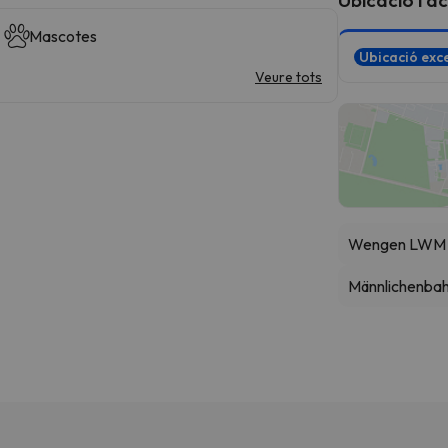
Mascotes
Ubicació exce
Veure tots
Wengen LWM
Männlichenba