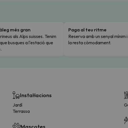
tàleg més gran
Paga al teu ritme
rineus als Alps suisses. Tenim
Reserva amb un senyal mínim 
l que busques a l'estació que
la resta còmodament.
.
Instal·lacions
Jardí
G
Terrassa
Mascotes