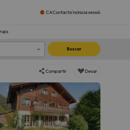
CA
Contacta'ns
Inicia sessió
rups
Buscar
Compartir
Desar