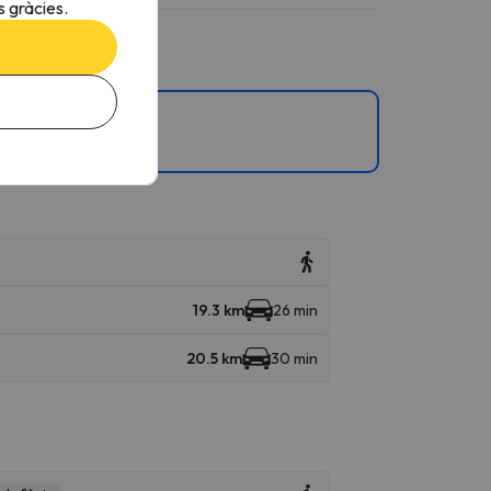
 gràcies.
Mürren + Schilthorn.
19.3 km
26 min
20.5 km
30 min