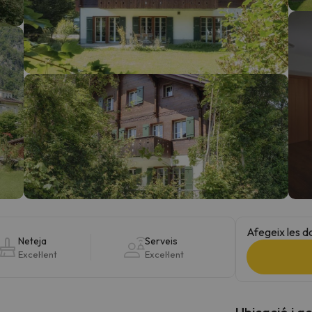
el nord. Quan trobi la seva brúixola torna.
Afegeix les d
Neteja
Serveis
Excel·lent
Excel·lent
Ubicació i a