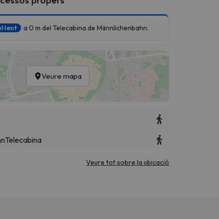
l·lent
a 0 m del Telecabina de Männlichenbahn.
Veure mapa
hn
Telecabina
Veure tot sobre la ubicació