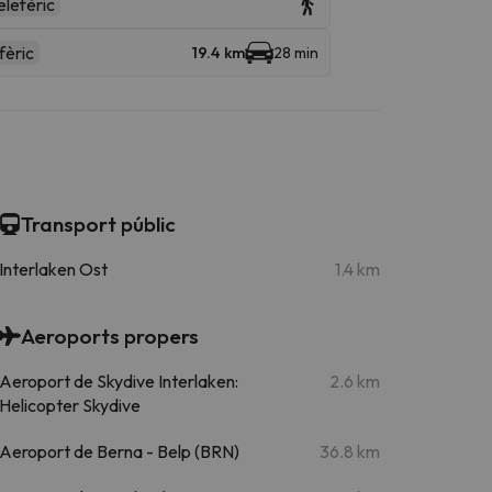
elefèric
fèric
19.4 km
28 min
Transport públic
Interlaken Ost
1.4 km
Aeroports propers
Aeroport de Skydive Interlaken:
2.6 km
Helicopter Skydive
Aeroport de Berna - Belp (BRN)
36.8 km