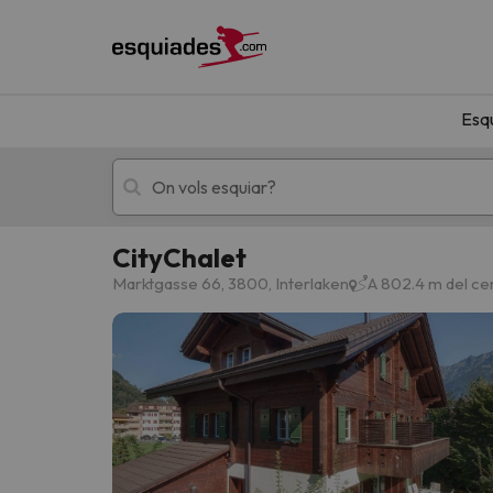
Esq
CityChalet
Esquí
Escapades
Marktgasse 66, 3800, Interlaken
A 802.4 m del ce
!Vaja! No hem trobat resultats que coincideixi