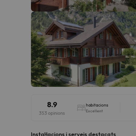
Vaja! Sembla que el nostre cercador ha perdut 
8.9
habitacions
Excel·lent
353 opinions
Instal·lacions i serveis destacats