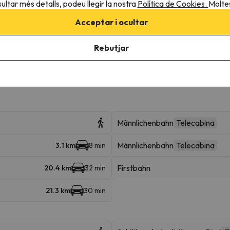
ultar més detalls, podeu llegir la nostra
Política de Cookies.
Moltes
Acceptar i ocultar
roperes
Rebutjar
squiar a diverses estacions d'esquí i gaudir de 103 km esquiables
rindelwald + Wengen . A més podràs esquiar a Grindelwald + Wengen i 
Männlichenbahn
Telecabina
Männlichenbahn
Telecabina
3.1 km
8 min
Firstbahn
20.4 km
32 min
21.3 km
30 min