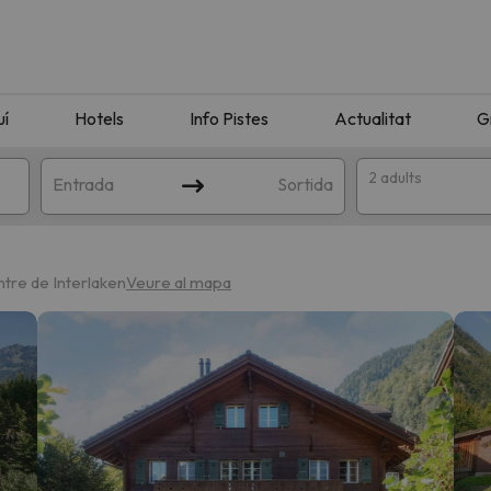
uí
Hotels
Info Pistes
Actualitat
G
2 adults
Entrada
Sortida
ntre de Interlaken
Veure al mapa
n amb la teva cerca. Intenteu modificar la destinació.