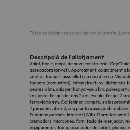
Totes les distàncies es calculen en línia recta. Les d
Descripció de l'allotjament
Xalet, bonic, ampli, de nova construcció "CityChalet
assecadora (privat). Aparcament: aparcament a la b
cèntric, tranquil, assolellat a la riba d'un riu. Vista
foguera (comunitari). Infraestructura i distàncies: 
pedres 3 km, cala per banyar-se 3 km, poliesportiu 
km, pista d'esquí de fons 2 km, escola d'esquí 2 km,
ferroviària 4 m. Cal tenir en compte, en les proxim
7 persones, 85 m2, a la planta baixa, amb mobiliar
Fumar no permès. Internet (Wifi). Dormitori amb 2 llit
cremadors, microones, forn, taula de menjador, ren
equipaments: trona, assecador de cabell, planxa, 