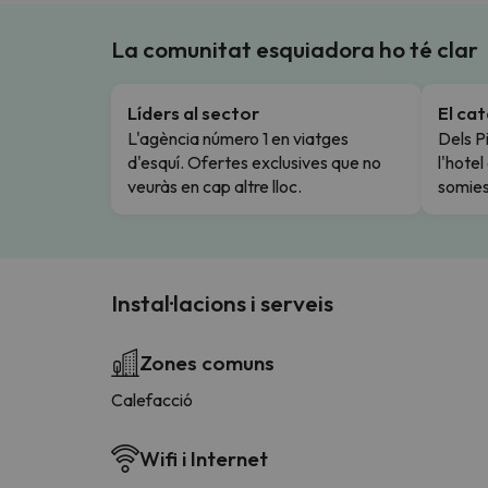
La comunitat esquiadora ho té clar
Líders al sector
El ca
L'agència número 1 en viatges
Dels Pi
d'esquí. Ofertes exclusives que no
l'hote
veuràs en cap altre lloc.
somies
Instal·lacions i serveis
Zones comuns
Calefacció
Wifi i Internet