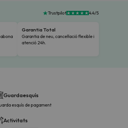
Trustpilot
4.4/5
Garantia Total
i abona
Garantia de neu, cancel·lació flexible i
atenció 24h.
Guardaesquís
uarda esquís de pagament
Activitats