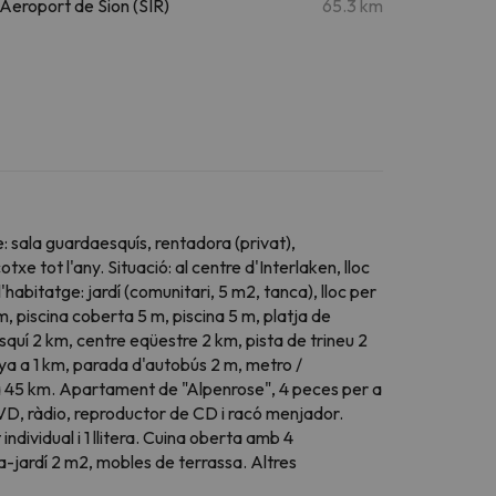
Aeroport de Sion (SIR)
65.3 km
e: sala guardaesquís, rentadora (privat),
tot l'any. Situació: al centre d'Interlaken, lloc
 l'habitatge: jardí (comunitari, 5 m2, tanca), lloc per
m, piscina coberta 5 m, piscina 5 m, platja de
squí 2 km, centre eqüestre 2 km, pista de trineu 2
anya a 1 km, parada d'autobús 2 m, metro /
rt a 45 km. Apartament de "Alpenrose", 4 peces per a
DVD, ràdio, reproductor de CD i racó menjador.
individual i 1 llitera. Cuina oberta amb 4
a-jardí 2 m2, mobles de terrassa. Altres