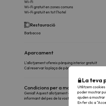
Wi-Fi
Wi-Fi gratuit en zones comuns
Wi-Fi gratuït en tot l'hotel
Restauració
Barbacoa
Aparcament
L'allotjament ofereix pàrquing interior gratuït
Cal reservar la plaça de pàrquing amb antelació c
La teva 
Utilitzem cookies
Condicions per a mascotes
poder mostrar pub
Genial! Aquest allotjament admet mascotes. Per con
ajuden a mostrar e
informant del pes de la vostra mascota.
En fer clic a "Acc