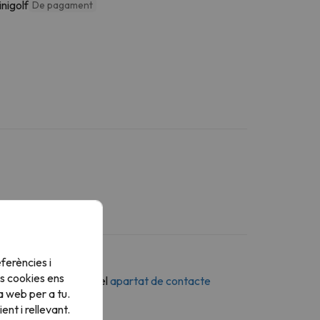
nigolf
De pagament
ferències i
s cookies ens
n missatge a través del
apartat de contacte
a web per a tu.
nt i rellevant.