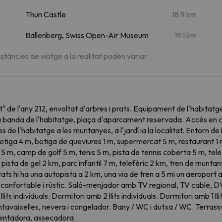
Thun Castle
18.9 km
Ballenberg, Swiss Open-Air Museum
19.1 km
istàncies de viatge a la realitat poden variar.
" de l'any 212, envoltat d'arbres i prats. Equipament de l'habitatg
anda de l'habitatge, plaça d'aparcament reservada. Accés en cotxe 
 des de l'habitatge a les muntanyes, a l'jardí ia la localitat. Entorn de
botiga 4 m, botiga de queviures 1 m, supermercat 5 m, restaurant 1 
5 m, camp de golf 5 m, tenis 5 m, pista de tennis coberta 5 m, tele
 pista de gel 2 km, parc infantil 7 m, telefèric 2 km, tren de munt
itats hi ha una autopista a 2 km, una via de tren a 5 mi un aeropo
i confortable i rústic. Saló-menjador amb TV regional, TV cable, 
s individuals. Dormitori amb 2 llits individuals. Dormitori amb 1 llit 
tavaixelles, nevera i congelador. Bany / WC i dutxa / WC. Terrass
rentadora, assecadora.