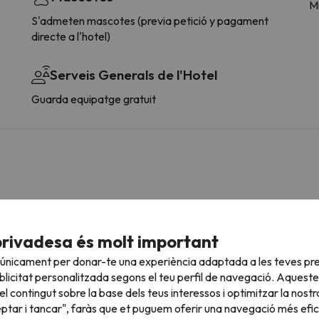
Mi
S'admeten mascotes (previa petició y pagament
directe a l'hotel)
Serveis Generals de l'Hotel
Guarda equipatge gratuit
ontactant directament amb l'allotjament
privadesa és molt important
 únicament per donar-te una experiència adaptada a les teves pre
licitat personalitzada segons el teu perfil de navegació. Aqueste
sultar les vostres condicions és imprescindible que ens envieu u
l contingut sobre la base dels teus interessos i optimitzar la nostr
eptar i tancar", faràs que et puguem oferir una navegació més eficie