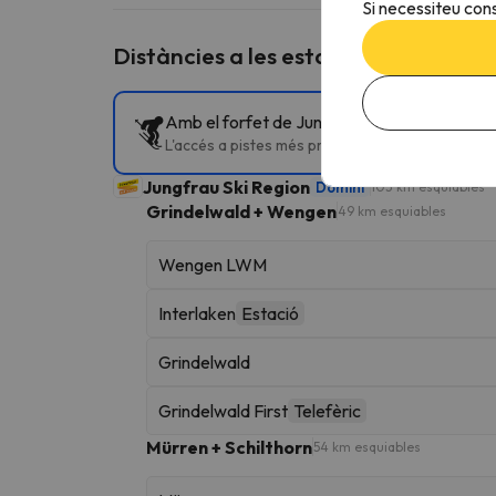
Si necessiteu cons
Distàncies a les estacions d'esquí p
Amb el forfet de Jungfrau Ski Region pots e
L'accés a pistes més proper és Wengen LWM a G
Jungfrau Ski Region
Domini
103 km esquiables
Grindelwald + Wengen
49 km esquiables
Wengen LWM
Interlaken
Estació
Grindelwald
Grindelwald First
Telefèric
Mürren + Schilthorn
54 km esquiables