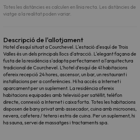
Totes les distàncies es calculen en línia recta. Les distàncies de
viatge a la realitat poden variar.
Descripció de l'allotjament
Hotel d'esquí situat a Courchevel. L'estació d'esquí de Trois
Valles és un dels principals llocs d'atracció. L'elegant façana de
fusta de la residència s'adapta perfectament a l'arquitectura
tradicional de Courchevel. L’hotel d’esquí de 41 habitacions
ofereix recepció 24 hores, ascensor, un bar, un restaurant i
instal·lacions per a conferències. Hi ha accés a Internet i
aparcament per un suplement. La residència ofereix
habitacions equipades amb televisió per satèl·lit, telèfon
directe, connexió a Internet i caixa forta. Totes les habitacions
disposen de bany privat amb assecador, cuina amb microones,
nevera, cafetera / tetera i estris de cuina. Per un suplement, hi
ha sauna, servei de massatges i tractaments spa.