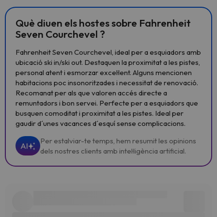
Què diuen els hostes sobre Fahrenheit
Seven Courchevel ?
Fahrenheit Seven Courchevel, ideal per a esquiadors amb
ubicació ski in/ski out. Destaquen la proximitat a les pistes,
personal atent i esmorzar excel·lent. Alguns mencionen
habitacions poc insonoritzades i necessitat de renovació.
Recomanat per als que valoren accés directe a
remuntadors i bon servei. Perfecte per a esquiadors que
busquen comoditat i proximitat a les pistes. Ideal per
gaudir d´unes vacances d´esquí sense complicacions.
Per estalviar-te temps, hem resumit les opinions
AI
dels nostres clients amb intel·ligència artificial.