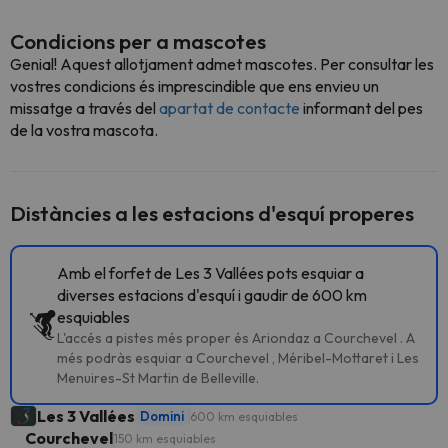
Condicions per a mascotes
Genial! Aquest allotjament admet mascotes. Per consultar les
vostres condicions és imprescindible que ens envieu un
missatge a través del
apartat de contacte
informant del pes
de la vostra mascota.
Distàncies a les estacions d'esquí properes
Amb el forfet de Les 3 Vallées pots esquiar a
diverses estacions d'esquí i gaudir de 600 km
esquiables
L'accés a pistes més proper és Ariondaz a Courchevel . A
més podràs esquiar a Courchevel , Méribel-Mottaret i Les
Menuires-St Martin de Belleville.
Les 3 Vallées
Domini
600 km esquiables
Courchevel
150 km esquiables