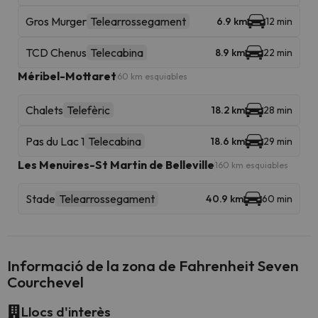
Gros Murger
Telearrossegament
6.9 km
12 min
TCD Chenus
Telecabina
8.9 km
22 min
Méribel-Mottaret
60 km esquiables
Chalets
Telefèric
18.2 km
28 min
Pas du Lac 1
Telecabina
18.6 km
29 min
Les Menuires-St Martin de Belleville
160 km esquiables
Stade
Telearrossegament
40.9 km
60 min
Informació de la zona de Fahrenheit Seven
Courchevel
Llocs d'interès