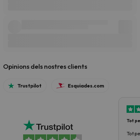
Opinions dels nostres clients
Trustpilot
Esquiades.com
Tot p
Tot p