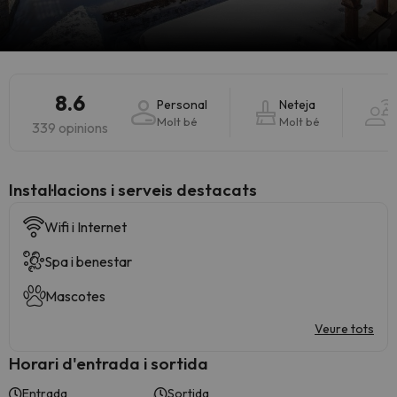
8.6
Personal
Neteja
Molt bé
Molt bé
339 opinions
Instal·lacions i serveis destacats
Wifi i Internet
Spa i benestar
Mascotes
Veure tots
Horari d'entrada i sortida
Entrada
Sortida