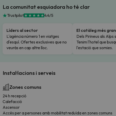
La comunitat esquiadora ho té clar
Trustpilot
4.4/5
Líders al sector
El catàleg més gran
L'agència número 1 en viatges
Dels Pirineus als Alps 
d'esquí. Ofertes exclusives que no
Tenim l'hotel que busq
veuràs en cap altre lloc.
l'estació que somies.
Instal·lacions i serveis
Zones comuns
24 h recepció
Calefacció
Ascensor
Accés per a persones amb mobilitat reduïda en zones comuns