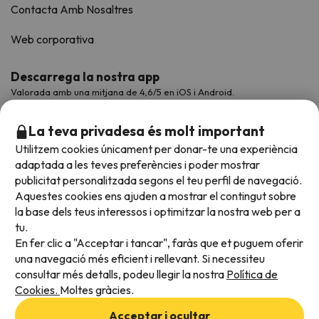
Contacta Amb Nosaltres
Web corporativa
Descarrega la nostra app
Valorada amb una mitjana de 4,6/5 en iOS i Android.
La teva privadesa és molt important
Utilitzem cookies únicament per donar-te una experiència
adaptada a les teves preferències i poder mostrar
publicitat personalitzada segons el teu perfil de navegació.
Aquestes cookies ens ajuden a mostrar el contingut sobre
la base dels teus interessos i optimitzar la nostra web per a
tu.
En fer clic a "Acceptar i tancar", faràs que et puguem oferir
Acceptem
una navegació més eficient i rellevant. Si necessiteu
consultar més detalls, podeu llegir la nostra
Política de
Cookies.
Moltes gràcies.
Condicions generals
Acceptar i ocultar