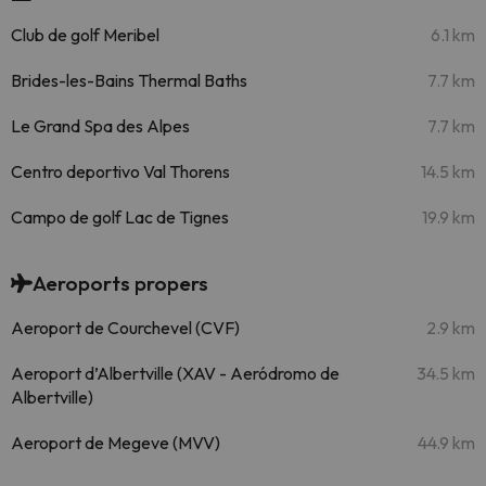
Club de golf Meribel
6.1 km
Brides-les-Bains Thermal Baths
7.7 km
Le Grand Spa des Alpes
7.7 km
Centro deportivo Val Thorens
14.5 km
Campo de golf Lac de Tignes
19.9 km
Aeroports propers
Aeroport de Courchevel (CVF)
2.9 km
Aeroport d’Albertville (XAV - Aeródromo de
34.5 km
Albertville)
Aeroport de Megeve (MVV)
44.9 km