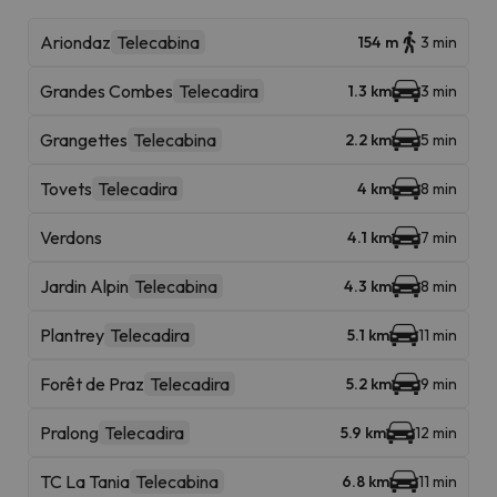
Ariondaz
Telecabina
154 m
3 min
Grandes Combes
Telecadira
1.3 km
3 min
Grangettes
Telecabina
2.2 km
5 min
Tovets
Telecadira
4 km
8 min
Verdons
4.1 km
7 min
Jardin Alpin
Telecabina
4.3 km
8 min
Plantrey
Telecadira
5.1 km
11 min
Forêt de Praz
Telecadira
5.2 km
9 min
Pralong
Telecadira
5.9 km
12 min
TC La Tania
Telecabina
6.8 km
11 min