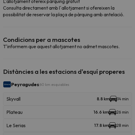
L'allotjament ofereix pàrquing gratuït
Consulta directament amb l´allotjament si ofereixen la
possibilitat de reservar la plaça de pàrquing amb antelació.
Condicions per a mascotes
T'informem que aquest allotjament no admet mascotes.
Distàncies a les estacions d'esquí properes
Peyragudes
60 km esquiables
Skyvall
8.8 km
14 min
Plateau
16.6 km
26 min
Le Serias
17.8 km
28 min