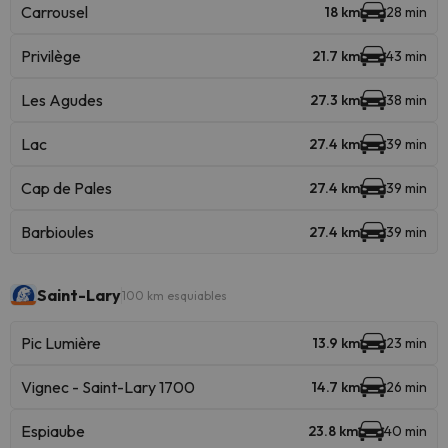
Carrousel
18 km
28 min
Privilège
21.7 km
43 min
Les Agudes
27.3 km
38 min
Lac
27.4 km
39 min
Cap de Pales
27.4 km
39 min
Barbioules
27.4 km
39 min
Saint-Lary
100 km esquiables
Pic Lumière
13.9 km
23 min
Vignec - Saint-Lary 1700
14.7 km
26 min
Espiaube
23.8 km
40 min