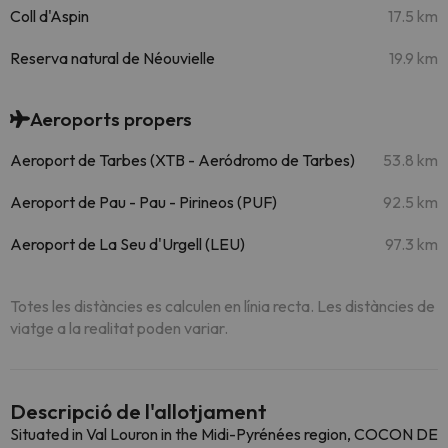
Coll d'Aspin
17.5 km
Reserva natural de Néouvielle
19.9 km
Aeroports propers
Aeroport de Tarbes (XTB - Aeródromo de Tarbes)
53.8 km
Aeroport de Pau - Pau - Pirineos (PUF)
92.5 km
Aeroport de La Seu d'Urgell (LEU)
97.3 km
Totes les distàncies es calculen en línia recta. Les distàncies de
viatge a la realitat poden variar.
Descripció de l'allotjament
Situated in Val Louron in the Midi-Pyrénées region, COCON DE