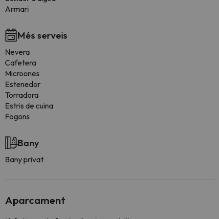
Armari
Més serveis
Nevera
Cafetera
Microones
Estenedor
Torradora
Estris de cuina
Fogons
Bany
Bany privat
Aparcament