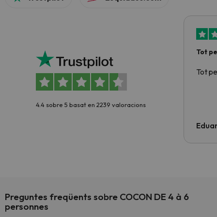
Tot p
Tot p
4.4 sobre 5 basat en 2239 valoracions
Edua
Preguntes freqüents sobre COCON DE 4 à 6
personnes