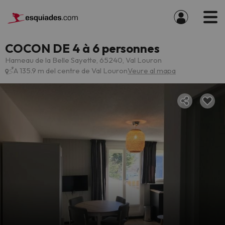
COCON DE 4 à 6 personnes
Hameau de la Belle Sayette, 65240, Val Louron
A 135.9 m del centre de Val Louron
Veure al mapa