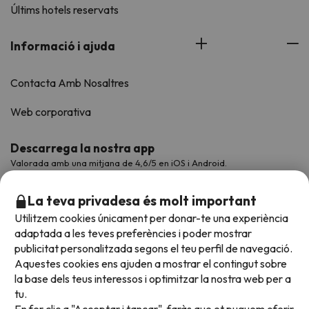
Últims hotels reservats
Informació i ajuda
Contacta Amb Nosaltres
Web corporativa
Descarrega la nostra app
Valorada amb una mitjana de 4,6/5 en iOS i Android.
La teva privadesa és molt important
Utilitzem cookies únicament per donar-te una experiència
adaptada a les teves preferències i poder mostrar
publicitat personalitzada segons el teu perfil de navegació.
Aquestes cookies ens ajuden a mostrar el contingut sobre
la base dels teus interessos i optimitzar la nostra web per a
tu.