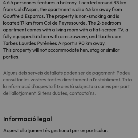
4 à 6 personnes features a balcony. Located around 33 km
from Col d'Aspin, the apartment is also 43 km away from
Gouffre d'Esparros. The property is non-smoking and is
located 17 km from Col de Peyresourde. The 2-bedroom
apartment comes with a living room with a flat-screen TV, a
fully equipped kitchen with a microwave, and 1 bathroom.
Tarbes Lourdes Pyrénées Airport is 90 km away.
This property will not accommodate hen, stag or similar
parties.
Alguns dels serveis detallats poden ser de pagament. Podeu
consultar les vostres tarifes directament a l'establiment. Tota
la informació d'aquesta fitxa està subjecta a canvis per part
de l'allotjament. Si tens dubtes, contacta'ns.
Informació legal
Aquest allotjament és gestionat per un particular.