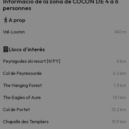
Informació de la zona de COCON DE 4 à 6
personnes
A prop
Val-Louron
140 m
Llocs d'interès
Peyragudes ski resort [N'PY]
6 km
Col de Peyresourde
6.2 km
The Hanging Forest
7.3 km
The Eagles of Aure
13.1 km
Col de Portet
13.2 km
Chapelle des Templiers
15.9 km