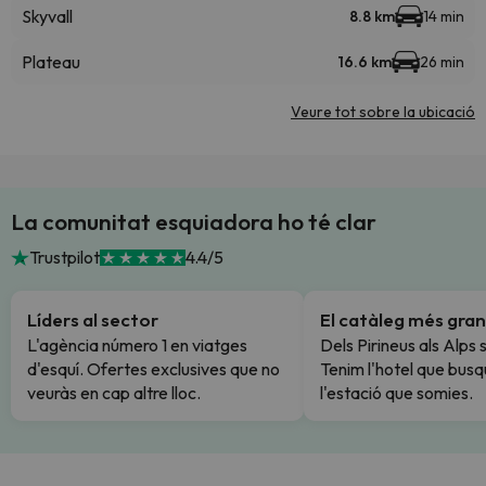
Skyvall
8.8 km
14 min
Plateau
16.6 km
26 min
Veure tot sobre la ubicació
La comunitat esquiadora ho té clar
Trustpilot
4.4/5
Líders al sector
El catàleg més gran
L'agència número 1 en viatges
Dels Pirineus als Alps 
d'esquí. Ofertes exclusives que no
Tenim l'hotel que busq
veuràs en cap altre lloc.
l'estació que somies.