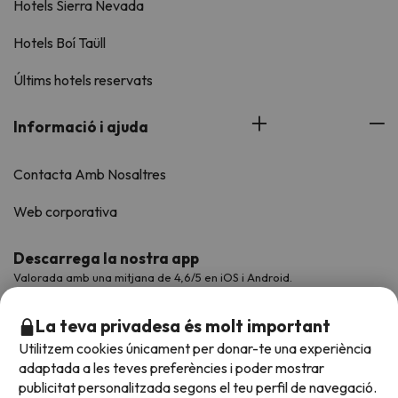
Hotels Sierra Nevada
Hotels Boí Taüll
Últims hotels reservats
Informació i ajuda
Contacta Amb Nosaltres
Web corporativa
Descarrega la nostra app
Valorada amb una mitjana de 4,6/5 en iOS i Android.
La teva privadesa és molt important
Utilitzem cookies únicament per donar-te una experiència
adaptada a les teves preferències i poder mostrar
publicitat personalitzada segons el teu perfil de navegació.