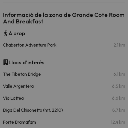
Informació de la zona de Grande Cote Room
And Breakfast
A prop
Chaberton Adventure Park
2.1 km
Llocs d'interès
The Tibetan Bridge
6.1 km
Valle Argentera
6.5 km
Via Lattea
6.6 km
Diga Del Chisonetto (mt. 2210)
8.7 km
Forte Bramafam
12.4 km