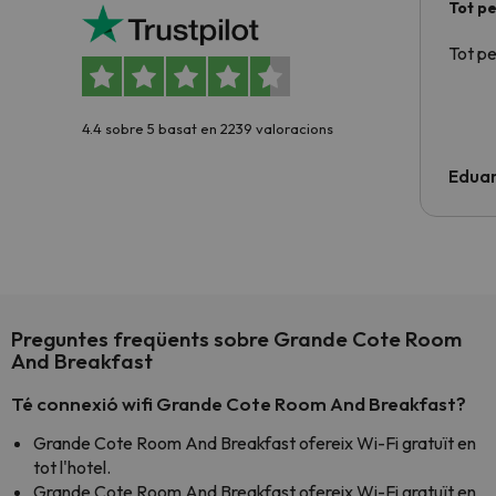
Tot p
Tot p
4.4 sobre 5 basat en 2239 valoracions
Edua
Preguntes freqüents sobre Grande Cote Room
And Breakfast
Té connexió wifi Grande Cote Room And Breakfast?
Grande Cote Room And Breakfast ofereix Wi-Fi gratuït en
tot l'hotel.
Grande Cote Room And Breakfast ofereix Wi-Fi gratuït en