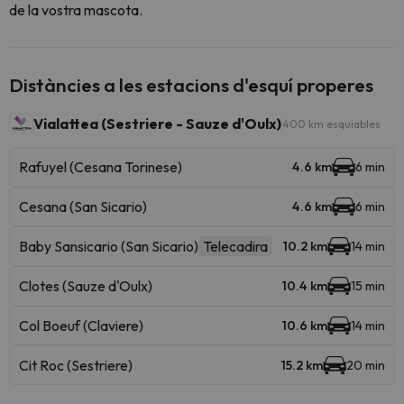
de la vostra mascota.
Distàncies a les estacions d'esquí properes
Vialattea (Sestriere - Sauze d'Oulx)
400 km esquiables
Rafuyel (Cesana Torinese)
4.6 km
6 min
Cesana (San Sicario)
4.6 km
6 min
Baby Sansicario (San Sicario)
Telecadira
10.2 km
14 min
Clotes (Sauze d'Oulx)
10.4 km
15 min
Col Boeuf (Claviere)
10.6 km
14 min
Cit Roc (Sestriere)
15.2 km
20 min