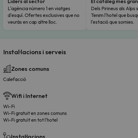
Líders al sector
El catàleg més gran
L'agència número 1 en viatges
Dels Pirineus als Alps 
d'esquí. Ofertes exclusives que no
Tenim l'hotel que busq
veuràs en cap altre lloc.
l'estació que somies.
Instal·lacions i serveis
Zones comuns
Calefacció
Wifi i Internet
Wi-Fi
Wi-Fi gratuit en zones comuns
Wi-Fi gratuït en tot l'hotel
Instal·lacions