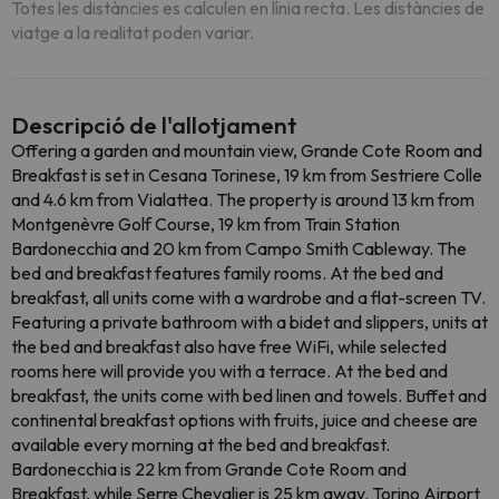
Totes les distàncies es calculen en línia recta. Les distàncies de
viatge a la realitat poden variar.
Descripció de l'allotjament
Offering a garden and mountain view, Grande Cote Room and
Breakfast is set in Cesana Torinese, 19 km from Sestriere Colle
and 4.6 km from Vialattea. The property is around 13 km from
Montgenèvre Golf Course, 19 km from Train Station
Bardonecchia and 20 km from Campo Smith Cableway. The
bed and breakfast features family rooms. At the bed and
breakfast, all units come with a wardrobe and a flat-screen TV.
Featuring a private bathroom with a bidet and slippers, units at
the bed and breakfast also have free WiFi, while selected
rooms here will provide you with a terrace. At the bed and
breakfast, the units come with bed linen and towels. Buffet and
continental breakfast options with fruits, juice and cheese are
available every morning at the bed and breakfast.
Bardonecchia is 22 km from Grande Cote Room and
Breakfast, while Serre Chevalier is 25 km away. Torino Airport