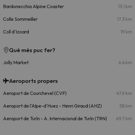
Bardonecchia Alpine Coaster
13.1 km
Colle Sommeiller
17.3 km
Coll d'Izoard
19 km
Què més puc fer?
Jolly Market
6.4 km
Aeroports propers
Aeroport de Courchevel (CVF)
47.9 km
Aeroport de l'Alpe-d'Huez - Henri Giraud (AHZ)
58 km
Aeroport de Turín - A. Internacional de Turín (TRN)
69.7 km