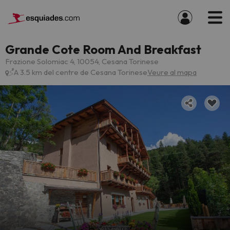
Grande Cote Room And Breakfast
Frazione Solomiac 4, 10054, Cesana Torinese
A 3.5 km del centre de Cesana Torinese
Veure al mapa