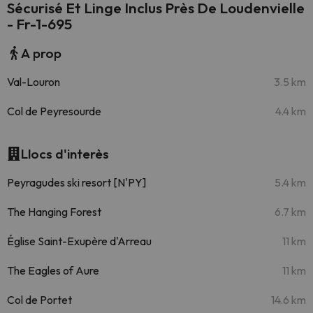
Sécurisé Et Linge Inclus Près De Loudenvielle
- Fr-1-695
A prop
Val-Louron
3.5 km
Col de Peyresourde
4.4 km
Llocs d'interès
Peyragudes ski resort [N'PY]
5.4 km
The Hanging Forest
6.7 km
Église Saint-Exupère d'Arreau
11 km
The Eagles of Aure
11 km
Col de Portet
14.6 km