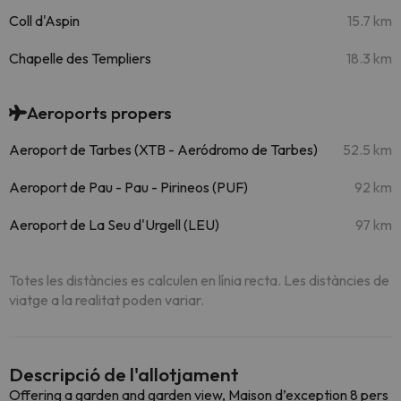
Coll d'Aspin
15.7 km
Chapelle des Templiers
18.3 km
Aeroports propers
Aeroport de Tarbes (XTB - Aeródromo de Tarbes)
52.5 km
Aeroport de Pau - Pau - Pirineos (PUF)
92 km
Aeroport de La Seu d'Urgell (LEU)
97 km
Totes les distàncies es calculen en línia recta. Les distàncies de
viatge a la realitat poden variar.
Descripció de l'allotjament
Offering a garden and garden view, Maison d’exception 8 pers