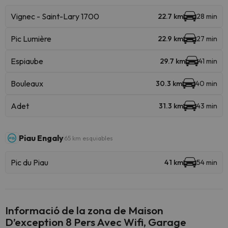
Vignec - Saint-Lary 1700
22.7 km
28 min
Pic Lumière
22.9 km
27 min
Espiaube
29.7 km
41 min
Bouleaux
30.3 km
40 min
Adet
31.3 km
43 min
Piau Engaly
65 km esquiables
Pic du Piau
41 km
54 min
Informació de la zona de Maison
D’exception 8 Pers Avec Wifi, Garage