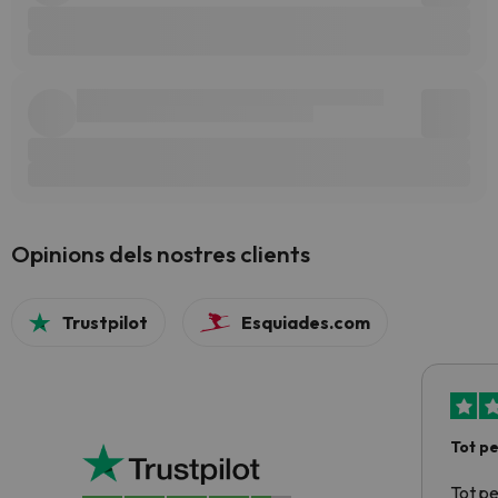
Opinions dels nostres clients
Trustpilot
Esquiades.com
Tot p
Tot p