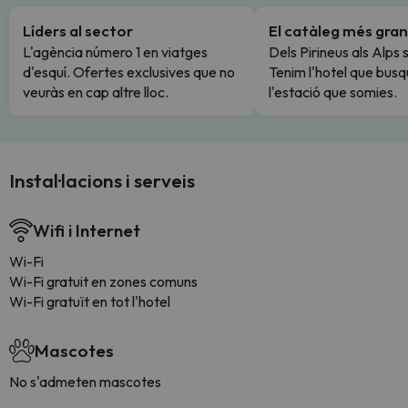
Líders al sector
El catàleg més gran
L'agència número 1 en viatges
Dels Pirineus als Alps 
d'esquí. Ofertes exclusives que no
Tenim l'hotel que busq
veuràs en cap altre lloc.
l'estació que somies.
Instal·lacions i serveis
Wifi i Internet
Wi-Fi
Wi-Fi gratuit en zones comuns
Wi-Fi gratuït en tot l'hotel
Mascotes
No s'admeten mascotes