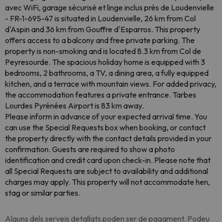
avec WiFi, garage sécurisé et linge inclus près de Loudenvielle
- FR-1-695-47 is situated in Loudenvielle, 26 km from Col
d'Aspin and 36 km from Gouffre d'Esparros. This property
offers access to a balcony and free private parking. The
property is non-smoking and is located 8.3 km from Col de
Peyresourde. The spacious holiday home is equipped with 3
bedrooms, 2 bathrooms, a TV, a dining area, a fully equipped
kitchen, and a terrace with mountain views. For added privacy,
the accommodation features a private entrance. Tarbes
Lourdes Pyrénées Airport is 83 km away.
Please inform in advance of your expected arrival time. You
can use the Special Requests box when booking, or contact
the property directly with the contact details provided in your
confirmation. Guests are required to show a photo
identification and credit card upon check-in. Please note that
all Special Requests are subject to availability and additional
charges may apply. This property will not accommodate hen,
stag or similar parties.
Alguns dels serveis detallats poden ser de pagament. Podeu