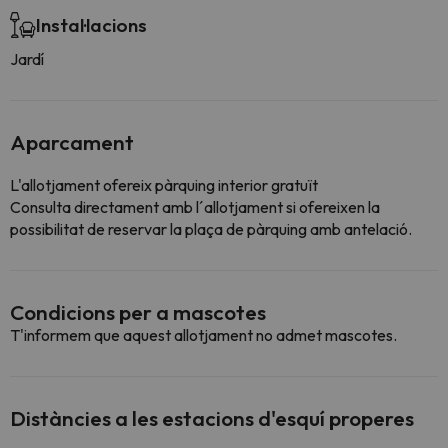
Instal·lacions
Jardí
Aparcament
L'allotjament ofereix pàrquing interior gratuït
Consulta directament amb l´allotjament si ofereixen la
possibilitat de reservar la plaça de pàrquing amb antelació.
Condicions per a mascotes
T'informem que aquest allotjament no admet mascotes.
Distàncies a les estacions d'esquí properes