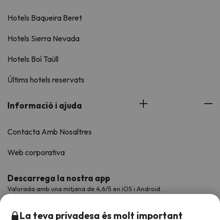
Hotels Baqueira Beret
Hotels Sierra Nevada
Hotels Boí Taüll
Últims hotels reservats
Informació i ajuda
Contacta Amb Nosaltres
Web corporativa
Descarrega la nostra app
Valorada amb una mitjana de 4,6/5 en iOS i Android.
La teva privadesa és molt important