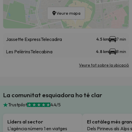
Veure mapa
Jassette Express
Telecadira
4.5 km
7 min
Les Pelèrins
Telecabina
4.8 km
8 min
Veure tot sobre la ubicació
La comunitat esquiadora ho té clar
Trustpilot
4.4/5
Líders al sector
El catàleg més gran
L'agència número 1 en viatges
Dels Pirineus als Alps 