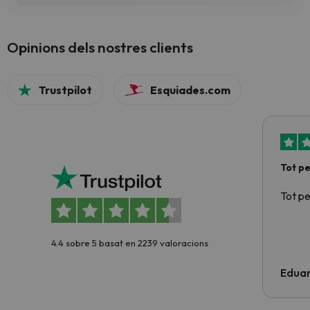
Opinions dels nostres clients
Trustpilot
Esquiades.com
Tot p
Tot p
4.4 sobre 5 basat en 2239 valoracions
Edua