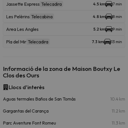
Jassette Express
Telecadira
4.5 km
7 min
Les Pelèrins
Telecabina
4.8 km
8 min
Area Les Angles
5.2 km
9 min
Pla del Mir
Telecadira
7.3 km
13 min
Informació de la zona de Maison Boutxy Le
Clos des Ours
Llocs d'interès
Aguas termales Baños de San Tomás
10.4 km
Gargantas del Carança
11.2 km
Parc Aventure Font Romeu
11.3 km