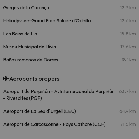
Gorges de la Carança
12.3 km
Heliodyssee-Grand Four Solaire d'Odeillo
12.6 km
Les Bains de Llo
15.8 km
Museu Municipal de Llívia
17.6 km
Baños romanos de Dorres
18.1 km
Aeroports propers
Aeroport de Perpiñán - A. Internacional de Perpiñán
63.7 km
- Rivesaltes (PGF)
Aeroport de La Seu d'Urgell (LEU)
64.9 km
Aeroport de Carcassonne - Pays Cathare (CCF)
71.5 km