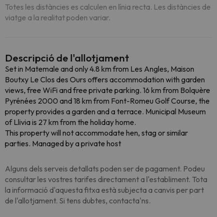
Totes les distàncies es calculen en línia recta. Les distàncies de
viatge a la realitat poden variar.
Descripció de l'allotjament
Set in Matemale and only 4.8 km from Les Angles, Maison
Boutxy Le Clos des Ours offers accommodation with garden
views, free WiFi and free private parking. 16 km from Bolquère
Pyrénées 2000 and 18 km from Font-Romeu Golf Course, the
property provides a garden and a terrace. Municipal Museum
of Llivia is 27 km from the holiday home.
This property will not accommodate hen, stag or similar
parties. Managed by a private host
Alguns dels serveis detallats poden ser de pagament. Podeu
consultar les vostres tarifes directament a l'establiment. Tota
la informació d'aquesta fitxa està subjecta a canvis per part
de l'allotjament. Si tens dubtes, contacta'ns.