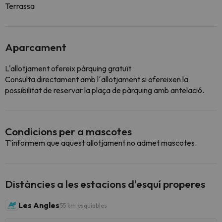
Terrassa
Aparcament
L'allotjament ofereix pàrquing gratuït
Consulta directament amb l´allotjament si ofereixen la
possibilitat de reservar la plaça de pàrquing amb antelació.
Condicions per a mascotes
T'informem que aquest allotjament no admet mascotes.
Distàncies a les estacions d'esquí properes
Les Angles
55 km esquiables