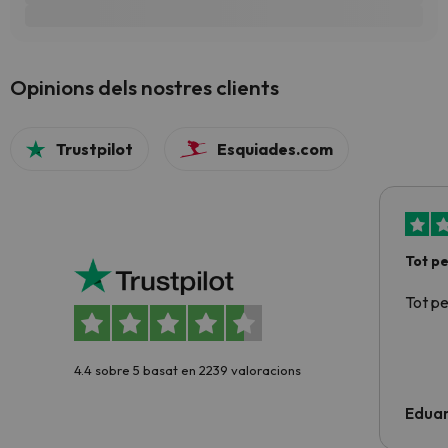
Opinions dels nostres clients
Trustpilot
Esquiades.com
Tot p
Tot p
4.4 sobre 5 basat en 2239 valoracions
Edua