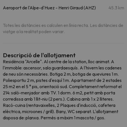
Aeroport de l'Alpe-d'Huez - Henri Giraud (AHZ)
45.3 km
Totes les distàncies es calculen en línia recta. Les distàncies de
viatge a la realitat poden variar.
Descripció de l'allotjament
Residència "Arcelle". Al centre de la station, lloc animat. A
l'immoble: ascensor, sala guardaesquís. A l'hivern les cadenes
de neu són necessàries. Botiga 2 m, botiga de queviures 1 m.
Poliesportiu 2 m, pistes d'esquí 1 m. Apartament de 2 estades
25 m2 en el 5 ° pis, orientació sud. Completament reformat el
214: saló-menjador amb TV. 1 dorm. 6 m2, petit amb porta
corredissa amb 1 llit-niu (2 pers.). Cabina amb 1 x 2 lliteres.
Racó-cuina (rentavaixelles, 2 Plaques d'inducció, cafetera
elèctrica, microones / grill). Bany, WC separat. L'allotjament
disposa de: planxa. Permès a màxim 1 mascota / gos.