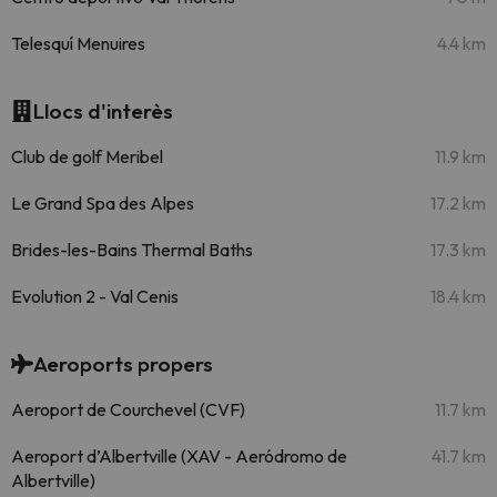
Telesquí Menuires
4.4 km
Llocs d'interès
Club de golf Meribel
11.9 km
Le Grand Spa des Alpes
17.2 km
Brides-les-Bains Thermal Baths
17.3 km
Evolution 2 - Val Cenis
18.4 km
Aeroports propers
Aeroport de Courchevel (CVF)
11.7 km
Aeroport d’Albertville (XAV - Aeródromo de
41.7 km
Albertville)