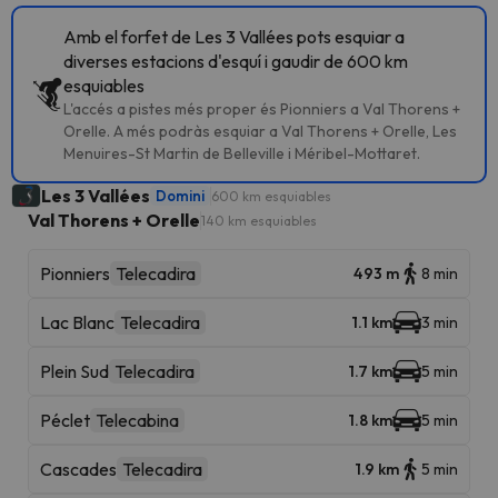
Amb el forfet de Les 3 Vallées pots esquiar a
diverses estacions d'esquí i gaudir de 600 km
esquiables
L'accés a pistes més proper és Pionniers a Val Thorens +
Orelle. A més podràs esquiar a Val Thorens + Orelle, Les
Menuires-St Martin de Belleville i Méribel-Mottaret.
Les 3 Vallées
Domini
600 km esquiables
Val Thorens + Orelle
140 km esquiables
Pionniers
Telecadira
493 m
8 min
Lac Blanc
Telecadira
1.1 km
3 min
Plein Sud
Telecadira
1.7 km
5 min
Péclet
Telecabina
1.8 km
5 min
Cascades
Telecadira
1.9 km
5 min