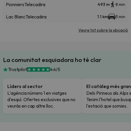
Pionniers
Telecadira
493 m
8 min
Lac Blanc
Telecadira
1.1 km
3 min
Veure tot sobre la ubicació
La comunitat esquiadora ho té clar
Trustpilot
4.4/5
Líders al sector
El catàleg més gran
L'agència número 1 en viatges
Dels Pirineus als Alps 
d'esquí. Ofertes exclusives que no
Tenim l'hotel que busq
veuràs en cap altre lloc.
l'estació que somies.