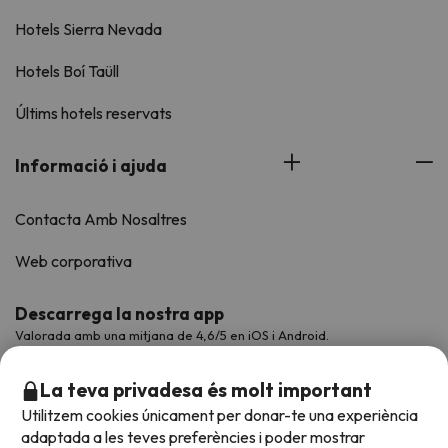
Hotels Sierra Nevada
Hotels Boí Taüll
Últims hotels reservats
Informació i ajuda
Contacta Amb Nosaltres
Web corporativa
Descarrega la nostra app
Valorada amb una mitjana de 4,6/5 en iOS i Android.
La teva privadesa és molt important
Utilitzem cookies únicament per donar-te una experiència
adaptada a les teves preferències i poder mostrar