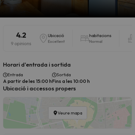
4.2
Ubicació
habitacions
Excel·lent
Normal
9 opinions
Horari d'entrada i sortida
Entrada
Sortida
A partir de les 15:00 h
Fins a les 10:00 h
Ubicació i accessos propers
Veure mapa