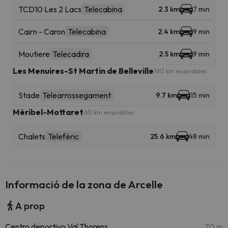
TCD10 Les 2 Lacs
Telecabina
2.3 km
7 min
Cairn - Caron
Telecabina
2.4 km
9 min
Moutiere
Telecadira
2.5 km
9 min
Les Menuires-St Martin de Belleville
160 km esquiables
Stade
Telearrossegament
9.7 km
15 min
Méribel-Mottaret
60 km esquiables
Chalets
Telefèric
25.6 km
48 min
Informació de la zona de Arcelle
A prop
Centro deportivo Val Thorens
70 m