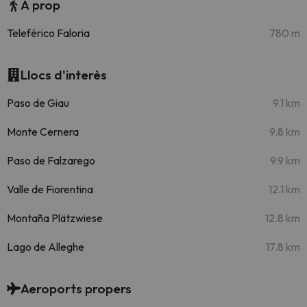
A prop
Teleférico Faloria
780 m
Llocs d'interès
Paso de Giau
9.1 km
Monte Cernera
9.8 km
Paso de Falzarego
9.9 km
Valle de Fiorentina
12.1 km
Montaña Plätzwiese
12.8 km
Lago de Alleghe
17.8 km
Aeroports propers