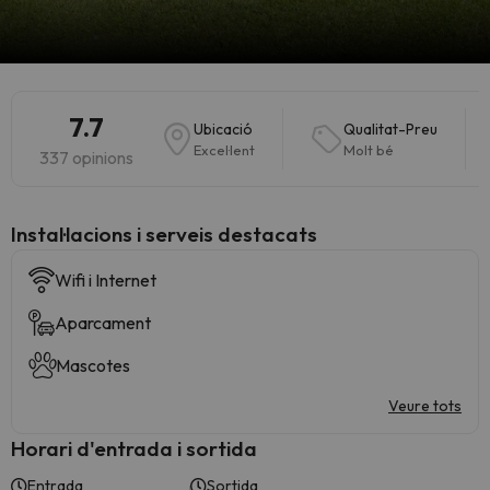
7.7
Ubicació
Qualitat-Preu
Excel·lent
Molt bé
337 opinions
Instal·lacions i serveis destacats
Wifi i Internet
Aparcament
Mascotes
Veure tots
Horari d'entrada i sortida
Entrada
Sortida