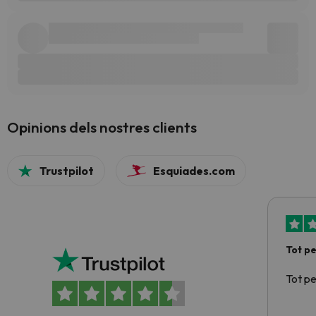
Opinions dels nostres clients
Trustpilot
Esquiades.com
Tot p
Tot p