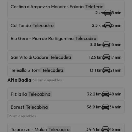
Cortina d'Ampezzo Mandres Faloria
Telefèric
2 km
5 min
Col Tondo
Telecadira
2.5 km
5 min
Rio Gere - Pian de Ra Bigontina
Telecadira
8.3 km
15 min
San Vito di Cadore
Telecadira
12.5 km
17 min
Telesilla 5 Torri
Telecadira
13.1 km
21 min
Alta Badia
130 km esquiables
Piz la Ila
Telecabina
32.2 km
48 min
Borest
Telecabina
36.9 km
54 min
86 km esquiables
Taiarezze - Malón
Telecadira
34.4 km
46 min