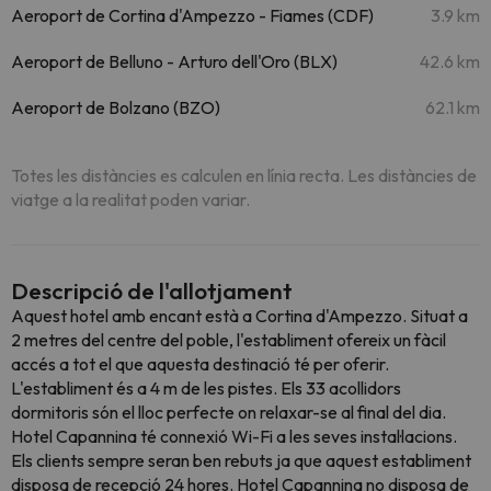
Aeroport de Cortina d'Ampezzo - Fiames (CDF)
3.9 km
Aeroport de Belluno - Arturo dell'Oro (BLX)
42.6 km
Aeroport de Bolzano (BZO)
62.1 km
Totes les distàncies es calculen en línia recta. Les distàncies de
viatge a la realitat poden variar.
Descripció de l'allotjament
Aquest hotel amb encant està a Cortina d'Ampezzo. Situat a
2 metres del centre del poble, l'establiment ofereix un fàcil
accés a tot el que aquesta destinació té per oferir.
L'establiment és a 4 m de les pistes. Els 33 acollidors
dormitoris són el lloc perfecte on relaxar-se al final del dia.
Hotel Capannina té connexió Wi-Fi a les seves instal·lacions.
Els clients sempre seran ben rebuts ja que aquest establiment
disposa de recepció 24 hores. Hotel Capannina no disposa de