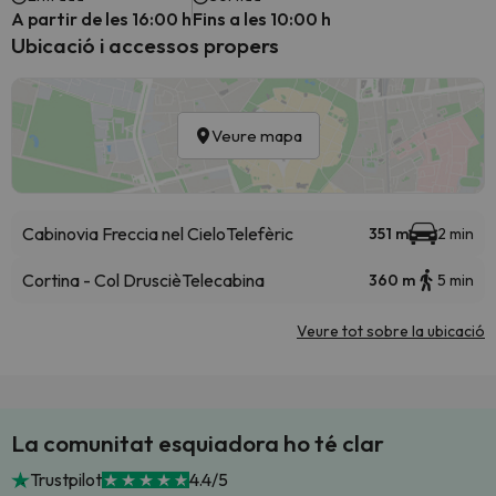
A partir de les 16:00 h
Fins a les 10:00 h
Ubicació i accessos propers
Veure mapa
Cabinovia Freccia nel Cielo
Telefèric
351 m
2 min
Cortina - Col Drusciè
Telecabina
360 m
5 min
Veure tot sobre la ubicació
La comunitat esquiadora ho té clar
Trustpilot
4.4/5