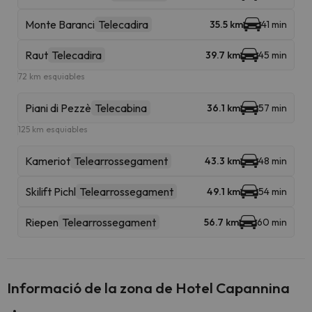
Monte Baranci
Telecadira
35.5 km
41 min
Raut
Telecadira
39.7 km
45 min
72 km esquiables
Piani di Pezzè
Telecabina
36.1 km
57 min
125 km esquiables
Kameriot
Telearrossegament
43.3 km
48 min
Skilift Pichl
Telearrossegament
49.1 km
54 min
Riepen
Telearrossegament
56.7 km
60 min
Informació de la zona de Hotel Capannina