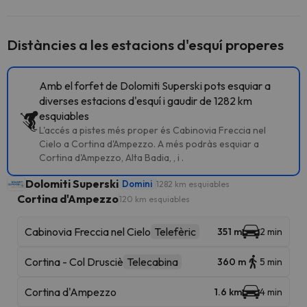
Distàncies a les estacions d'esquí properes
Amb el forfet de Dolomiti Superski pots esquiar a
diverses estacions d'esquí i gaudir de 1282 km
esquiables
L'accés a pistes més proper és Cabinovia Freccia nel
Cielo a Cortina d'Ampezzo. A més podràs esquiar a
Cortina d'Ampezzo, Alta Badia, , i .
Dolomiti Superski
Domini
1282 km esquiables
Cortina d'Ampezzo
120 km esquiables
Cabinovia Freccia nel Cielo
Telefèric
351 m
2 min
Cortina - Col Drusciè
Telecabina
360 m
5 min
Cortina d'Ampezzo
1.6 km
4 min