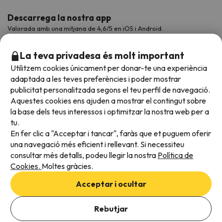
Descarrega la nostra app
Valorada amb una mitjana de 4,6/5 en iOS i Android.
La teva privadesa és molt important
Utilitzem cookies únicament per donar-te una experiència
adaptada a les teves preferències i poder mostrar
publicitat personalitzada segons el teu perfil de navegació.
Aquestes cookies ens ajuden a mostrar el contingut sobre
la base dels teus interessos i optimitzar la nostra web per a
tu.
En fer clic a "Acceptar i tancar", faràs que et puguem oferir
Acceptem
una navegació més eficient i rellevant. Si necessiteu
consultar més detalls, podeu llegir la nostra
Política de
Cookies.
Moltes gràcies.
Condicions generals
Acceptar i ocultar
Privadesa de dades
Afegeix les dates per comprovar la disponibilitat
Política de cookies
Rebutjar
Afegir dates