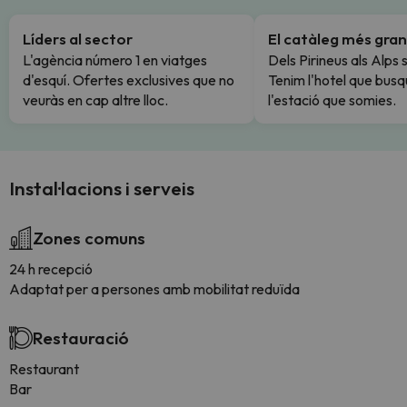
Líders al sector
El catàleg més gran
L'agència número 1 en viatges
Dels Pirineus als Alps 
d'esquí. Ofertes exclusives que no
Tenim l'hotel que busq
veuràs en cap altre lloc.
l'estació que somies.
Instal·lacions i serveis
Zones comuns
24 h recepció
Adaptat per a persones amb mobilitat reduïda
Restauració
Restaurant
Bar