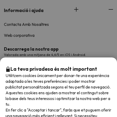
Informació i ajuda
Contacta Amb Nosaltres
Web corporativa
Descarrega la nostra app
Valorada amb una mitjana de 4,6/5 en iOS i Android.
La teva privadesa és molt important
Utilitzem cookies únicament per donar-te una experiència
adaptada a les teves preferències i poder mostrar
publicitat personalitzada segons el teu perfil de navegació.
Aquestes cookies ens ajuden a mostrar el contingut sobre
la base dels teus interessos i optimitzar la nostra web per a
tu.
En fer clic a "Acceptar i tancar", faràs que et puguem oferir
Acceptem
una navegació més eficient i rellevant. Si necessiteu