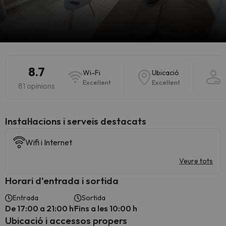
8.7
Wi-Fi
Ubicació
P
Excel·lent
Excel·lent
E
81 opinions
Instal·lacions i serveis destacats
Wifi i Internet
Veure tots
Horari d'entrada i sortida
Entrada
Sortida
De 17:00 a 21:00 h
Fins a les 10:00 h
Ubicació i accessos propers