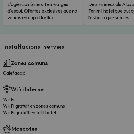
L'agència número 1 en viatges
Dels Pirineus als Alps 
d'esquí. Ofertes exclusives que no
Tenim l'hotel que busq
veuràs en cap altre lloc.
l'estació que somies.
Instal·lacions i serveis
Zones comuns
Calefacció
Wifi i Internet
Wi-Fi
Wi-Fi gratuit en zones comuns
Wi-Fi gratuït en tot l'hotel
Mascotes