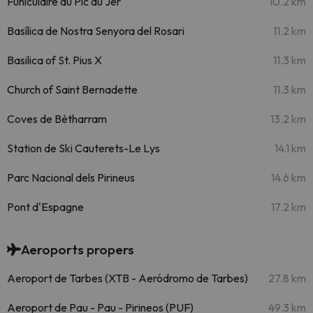
Funiculaire du Pic du Jer
10.2 km
Basílica de Nostra Senyora del Rosari
11.2 km
Basilica of St. Pius X
11.3 km
Church of Saint Bernadette
11.3 km
Coves de Bètharram
13.2 km
Station de Ski Cauterets-Le Lys
14.1 km
Parc Nacional dels Pirineus
14.6 km
Pont d'Espagne
17.2 km
Aeroports propers
Aeroport de Tarbes (XTB - Aeródromo de Tarbes)
27.8 km
Aeroport de Pau - Pau - Pirineos (PUF)
49.3 km