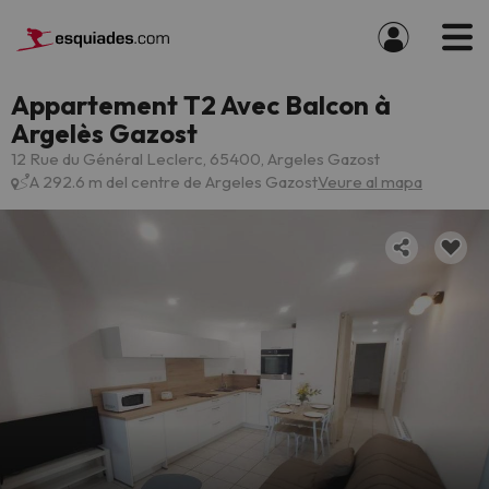
Appartement T2 Avec Balcon à
Argelès Gazost
12 Rue du Général Leclerc, 65400, Argeles Gazost
A 292.6 m del centre de Argeles Gazost
Veure al mapa