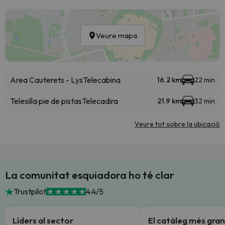
Veure mapa
Area Cauterets - Lys
Telecabina
16.2 km
22 min
Telesilla pie de pistas
Telecadira
21.9 km
32 min
Veure tot sobre la ubicació
La comunitat esquiadora ho té clar
Trustpilot
4.4/5
Líders al sector
El catàleg més gran