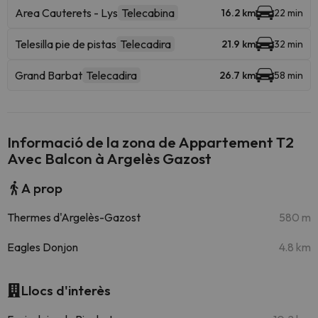
Area Cauterets - Lys
Telecabina
16.2 km
22 min
Telesilla pie de pistas
Telecadira
21.9 km
32 min
Grand Barbat
Telecadira
26.7 km
58 min
Informació de la zona de Appartement T2
Avec Balcon à Argelès Gazost
A prop
Thermes d'Argelès-Gazost
580 m
Eagles Donjon
4.8 km
Llocs d'interès