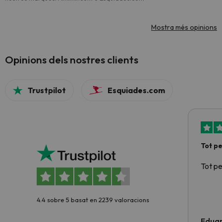
Mostra més opinions
Opinions dels nostres clients
Trustpilot
Esquiades.com
Tot p
Tot p
4.4 sobre 5 basat en 2239 valoracions
Edua