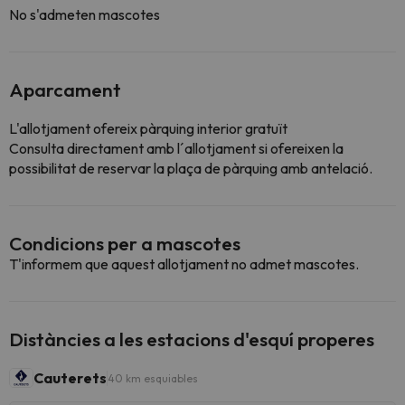
No s'admeten mascotes
Aparcament
L'allotjament ofereix pàrquing interior gratuït
Consulta directament amb l´allotjament si ofereixen la
possibilitat de reservar la plaça de pàrquing amb antelació.
Condicions per a mascotes
T'informem que aquest allotjament no admet mascotes.
Distàncies a les estacions d'esquí properes
Cauterets
40 km esquiables