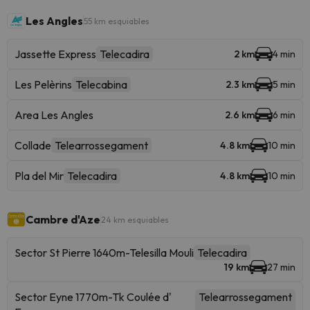
Les Angles
55 km esquiables
Jassette Express
Telecadira
2 km
4 min
Les Pelèrins
Telecabina
2.3 km
5 min
Area Les Angles
2.6 km
6 min
Collade
Telearrossegament
4.8 km
10 min
Pla del Mir
Telecadira
4.8 km
10 min
Cambre d'Aze
24 km esquiables
Sector St Pierre 1640m-Telesilla Mouli
Telecadira
19 km
27 min
Sector Eyne 1770m-Tk Coulée d'
Telearrossegament