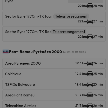
Eyne
22 km
28 min
Sector Eyne 1770m-TK fount
Telearrossegament
22 km
27 min
Sector Eyne 1770m-TK Roc
Telearrossegament
22 km
27 min
Font-Romeu Pyrénées 2000
43 km esquiables
Area Pyrenees 2000
19.3 km
24 min
Colchique
19.4 km
25 min
TSF Du Belvedere
19.4 km
25 min
Area Font Romeu
21.7 km
26 min
Telecabine Airelles
21.7 km
26 min