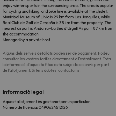
enjoy winter sports in the surrounding area. The area is popular
for cycling and hiking, and bike hire is available at the chalet.
Municipal Museum of Llivia is 29 km from Les Jonquilles, while
Real Club de Golf de Cerdaña is 35 km from the property. The
nearest airport is Andorra–La Seu d'Urgell Airport, 87 km from
the accommodation.
Managed by a private host
Alguns dels serveis detallats poden ser de pagament. Podeu
consultar les vostres tarifes directament a l'establiment. Tota
la informació d'aquesta fitxa està subjecta a canvis per part
de l'allotjament. Si tens dubtes, contacta'ns.
Informació legal
Aquest allotjament és gestionat per un particular.
Número de llicència: 0490624512126