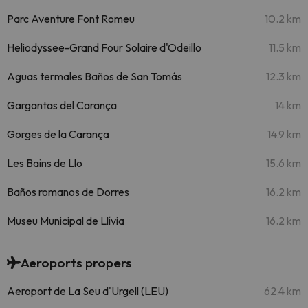
Parc Aventure Font Romeu
10.2 km
Heliodyssee-Grand Four Solaire d'Odeillo
11.5 km
Aguas termales Baños de San Tomás
12.3 km
Gargantas del Carança
14 km
Gorges de la Carança
14.9 km
Les Bains de Llo
15.6 km
Baños romanos de Dorres
16.2 km
Museu Municipal de Llívia
16.2 km
Aeroports propers
Aeroport de La Seu d'Urgell (LEU)
62.4 km