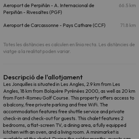
Aeroport de Perpiñán - A. Internacional de
66.5 km
Perpiñán - Rivesaltes (PGF)
Aeroport de Carcassonne - Pays Cathare (CCF)
71.8 km
Totes les distàncies es calculen en línia recta. Les distàncies de
viatge a la realitat poden variar.
Descripció de l'allotjament
Les Jonquilles is situated in Les Angles, 2.9 km from Les
Angles, 18 km from Bolquère Pyrénées 2000, as well as 20 km
from Font-Romeu Golf Course. This property offers access to
a balcony, free private parking and free WiFi. The
accommodation features free shuttle service and private
check-in and check-out for guests. This chalet features 2
bedrooms, a flat-screen TV, a dining area, a fully equipped
kitchen with an oven, and a living room. A minimarket is
available at the chalet. During the colder months, guests can