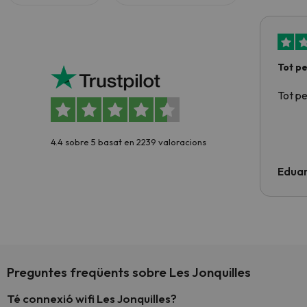
Tot p
Tot p
4.4 sobre 5 basat en 2239 valoracions
Edua
Preguntes freqüents sobre Les Jonquilles
Té connexió wifi Les Jonquilles?