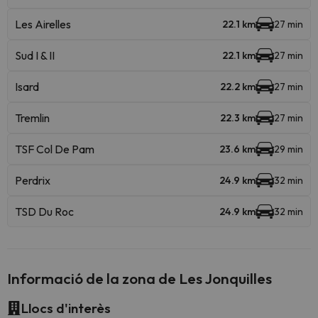
Les Airelles
22.1 km
27 min
Sud I & II
22.1 km
27 min
Isard
22.2 km
27 min
Tremlin
22.3 km
27 min
TSF Col De Pam
23.6 km
29 min
Perdrix
24.9 km
32 min
TSD Du Roc
24.9 km
32 min
Informació de la zona de Les Jonquilles
Llocs d'interès