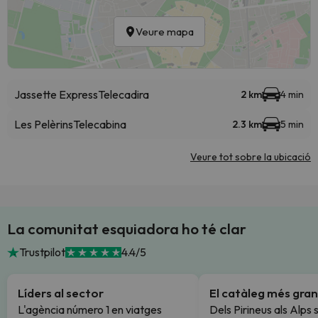
Veure mapa
Jassette Express
Telecadira
2 km
4 min
Les Pelèrins
Telecabina
2.3 km
5 min
Veure tot sobre la ubicació
La comunitat esquiadora ho té clar
Trustpilot
4.4/5
Líders al sector
El catàleg més gran
L'agència número 1 en viatges
Dels Pirineus als Alps 