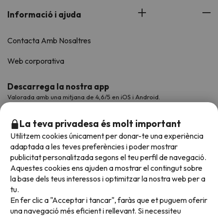
Informació i ajuda
Contacta Amb Nosaltres
Web corporativa
Descarrega la nostra app
Valorada amb una mitjana de 4,6/5 en iOS i Android.
La teva privadesa és molt important
Utilitzem cookies únicament per donar-te una experiència
adaptada a les teves preferències i poder mostrar
publicitat personalitzada segons el teu perfil de navegació.
Aquestes cookies ens ajuden a mostrar el contingut sobre
la base dels teus interessos i optimitzar la nostra web per a
tu.
En fer clic a "Acceptar i tancar", faràs que et puguem oferir
Acceptem
una navegació més eficient i rellevant. Si necessiteu