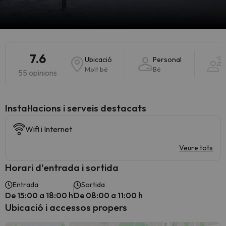
7.6
Ubicació
Personal
S
Molt bé
Bé
55 opinions
Instal·lacions i serveis destacats
Wifi i Internet
Veure tots
Horari d'entrada i sortida
Entrada
Sortida
De 15:00 a 18:00 h
De 08:00 a 11:00 h
Ubicació i accessos propers