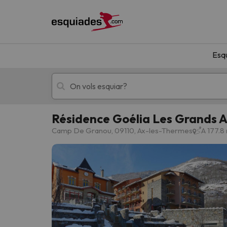
Esq
Résidence Goélia Les Grands 
Esquí
Escapades
Camp De Granou, 09110, Ax-les-Thermes
A 177.8
!Vaja! No hem trobat resultats que coincideixi