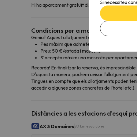
Si necessiteu cons
Hi ha aparcament gratuït disponible en els voltants
Condicions per a mascotes
Genial! Aquest allotjament admet mascotes amb le
Pes màxim que admeten: sense límit de pes!
Preu: 50 €/estada i mascota
S´accepta màxim una mascota per apartamen
Recorda! En finalitzar la reserva, és imprescindible
D'aquesta manera, podrem avisar l'allotjament perqu
Tingues en compte que els allotjaments poden teni
accedir a algunes zones concretes de l'hotel etc.).
Distàncies a les estacions d'esquí p
AX 3 Domaines
80 km esquiables