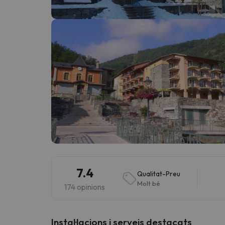
Vaja! Sembla que el nostre cercador ha perdut 
7.4
Qualitat-Preu
Molt bé
174 opinions
Instal·lacions i serveis destacats