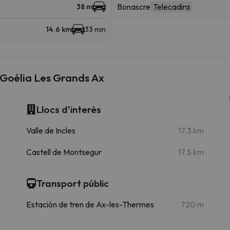
Bonascre
Telecadira
38 m
14.6 km
33 min
 Goélia Les Grands Ax
Llocs d'interès
m
Valle de Incles
17.3 km
m
Castell de Montsegur
17.5 km
m
Transport públic
m
Estación de tren de Ax-les-Thermes
720 m
m
m