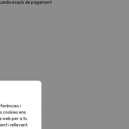
uarda esquís de pagament
ferències i
s cookies ens
a web per a tu.
nt i rellevant.