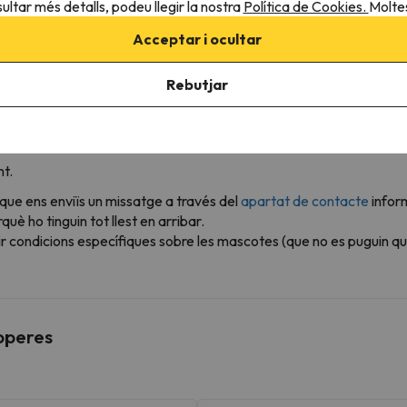
ultar més detalls, podeu llegir la nostra
Política de Cookies.
Moltes
 de l'allotjament
Acceptar i ocultar
Rebutjar
s condicions següents:
t.
 que ens enviïs un missatge a través del
apartat de contacte
infor
è ho tinguin tot llest en arribar.
r condicions específiques sobre les mascotes (que no es puguin qu
roperes