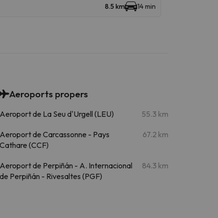
8.5 km
14 min
Aeroports propers
Aeroport de La Seu d'Urgell (LEU)
55.3 km
Aeroport de Carcassonne - Pays
67.2 km
Cathare (CCF)
Aeroport de Perpiñán - A. Internacional
84.3 km
de Perpiñán - Rivesaltes (PGF)