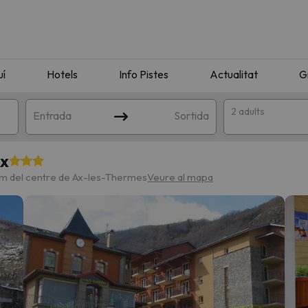
uí
Hotels
Info Pistes
Actualitat
G
2 adults
Entrada
Sortida
Ax
 m del centre de Ax-les-Thermes
Veure al mapa
n amb la teva cerca. Intenteu modificar la destinació.