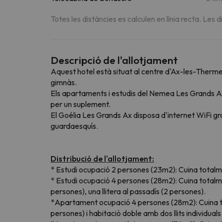
Totes les distàncies es calculen en línia recta. Les d
Descripció de l'allotjament
Aquest hotel està situat al centre d'Ax-les-Therme
gimnàs.
Els apartaments i estudis del Nemea Les Grands Ax 
per un suplement.
El Goélia Les Grands Ax disposa d'internet WiFi gr
guardaesquís.
Distribució de l'allotjament:
* Estudi ocupació 2 persones (23m2): Cuina totalme
* Estudi ocupació 4 persones (28m2): Cuina totalme
persones), una llitera al passadís (2 persones).
*Apartament ocupació 4 persones (28m2): Cuina tot
persones) i habitació doble amb dos llits individual