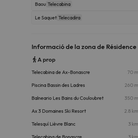
Baou
Telecabina
Le Saquet
Telecadira
Informació de la zona de Résidence
A prop
Telecabina de Ax-Bonascre
70 
Piscina Bassin des Ladres
260 
Balneario Les Bains du Couloubret
350 
Ax 3 Domaines Ski Resort
2.8 k
Telesquí Lièvre Blanc
3 k
Telecabina de Bonascre
3 k