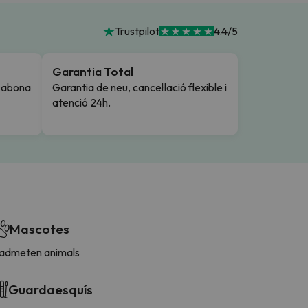
Trustpilot
4.4/5
Garantia Total
i abona
Garantia de neu, cancel·lació flexible i
atenció 24h.
Mascotes
'admeten animals
Guardaesquís