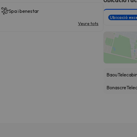
Spa i benestar
Ubicació exce
Veure tots
Baou
Telecabi
Bonascre
Tele