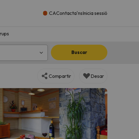
CA
Contacta'ns
Inicia sessió
rups
Buscar
Compartir
Desar