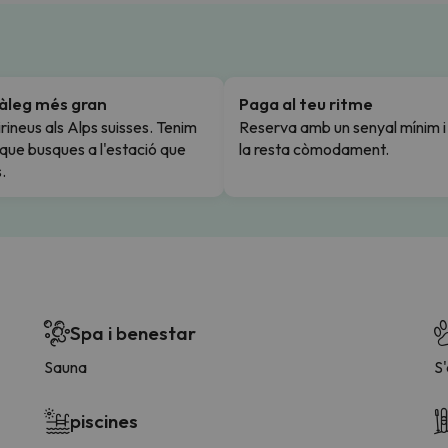
tàleg més gran
Paga al teu ritme
rineus als Alps suisses. Tenim
Reserva amb un senyal mínim 
l que busques a l'estació que
la resta còmodament.
.
Spa i benestar
Sauna
S
piscines