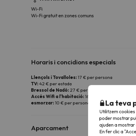
Wi-Fi
Wi-Fi gratuit en zones comuns
Horaris i concidions especials
Llençols i Tovalloles:
17 € per persona
TV:
42 € per estada
Bressol de Nadó:
27 € per estada
Accés Wifi a l'habitació:
16 € per estada
La teva 
esmorzar:
10 € per persones i dia
Utilitzem cookies
poder mostrar pub
ajuden a mostrar e
Aparcament
En fer clic a "Acc