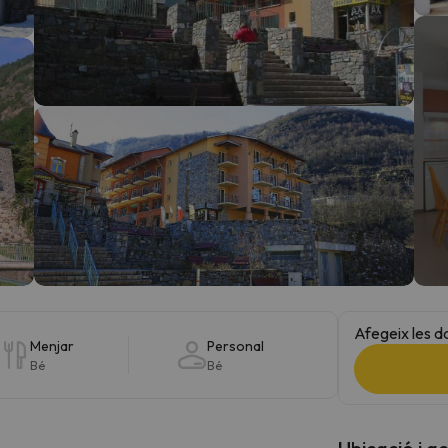
el nord. Quan trobi la seva brúixola torna.
Afegeix les d
Menjar
Personal
Bé
Bé
Ubicació i a