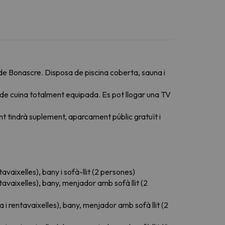
 de Bonascre. Disposa de piscina coberta, sauna i
 de cuina totalment equipada. Es pot llogar una TV
t tindrà suplement, aparcament públic gratuït i
aixelles), bany i sofà-llit (2 persones)
vaixelles), bany, menjador amb sofà llit (2
rentavaixelles), bany, menjador amb sofà llit (2