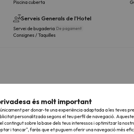
Piscina cuberta
G
Serveis Generals de l'Hotel
Servei de bugaderia
De pagament
Consignes / Taquilles
privadesa és molt important
 únicament per donar-te una experiència adaptada a les teves pre
licitat personalitzada segons el teu perfil de navegació. Aqueste
l contingut sobre la base dels teus interessos i optimitzar la nostr
eptar i tancar", faràs que et puguem oferir una navegació més eficie