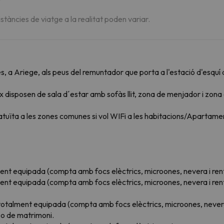
istàncies de viatge a la realitat poden variar.
s, a Ariege, als peus del remuntador que porta a l'estació d'esquí
disposen de sala d´estar amb sofàs llit, zona de menjador i zona
atuïta a les zones comunes si vol WIFi a les habitacions/Apartamen
nt equipada (compta amb focs elèctrics, microones, nevera i rentav
nt equipada (compta amb focs elèctrics, microones, nevera i renta
alment equipada (compta amb focs elèctrics, microones, nevera i 
s o de matrimoni.