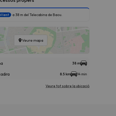
l·lent
a 38 m del Telecabina de Baou.
Veure mapa
na
38 m
cadira
8.5 km
14 min
Veure tot sobre la ubicació