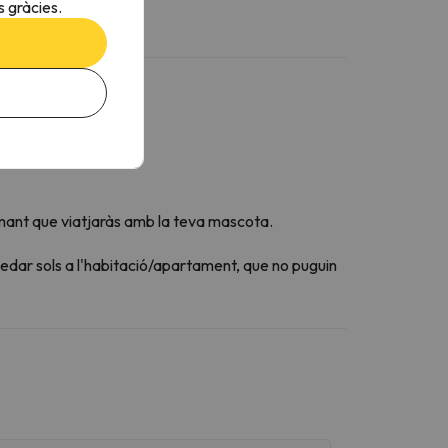
 gràcies.
mant que viatjaràs amb la teva mascota.
edar sols a l'habitació/apartament, que no puguin