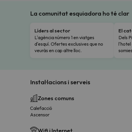
La comunitat esquiadora ho té clar
Líders al sector
El ca
L'agència número 1 en viatges
Dels Pi
d'esquí. Ofertes exclusives que no
l'hote
veuràs en cap altre lloc.
somies
Instal·lacions i serveis
Zones comuns
Calefacció
Ascensor
Wifi i Internet