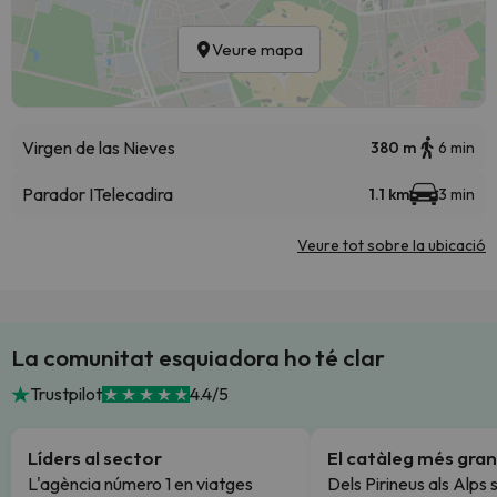
Veure mapa
Virgen de las Nieves
380 m
6 min
Parador I
Telecadira
1.1 km
3 min
Veure tot sobre la ubicació
La comunitat esquiadora ho té clar
Trustpilot
4.4/5
Líders al sector
El catàleg més gran
L'agència número 1 en viatges
Dels Pirineus als Alps 