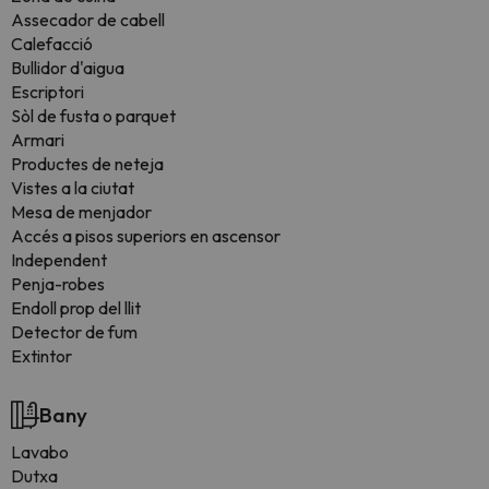
Assecador de cabell
Calefacció
Bullidor d'aigua
Escriptori
Sòl de fusta o parquet
Armari
Productes de neteja
Vistes a la ciutat
Mesa de menjador
Accés a pisos superiors en ascensor
Independent
Penja-robes
Endoll prop del llit
Detector de fum
Extintor
Bany
Lavabo
Dutxa