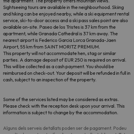
the apartment. The property offers mountain views.
Sightseeing tours are available in the neighbourhood. Skiing
and hiking can be enjoyed nearby, while a ski equipment rental
service, ski-to-door access and a ski pass sales point are also
available on-site. Paseo de los Tristes is 37 km from the
apartment, while Granada Cathedral is 37 km away. The
nearest airport is Federico Garcia Lorca Granada-Jaen
Airport, 55 km from SAINT MORITZ PREMIUM.
This property will not accommodate hen, stag or similar
parties. A damage deposit of EUR 250 is required on arrival.
This will be collected as a cash payment. You should be
reimbursed on check-out. Your deposit will be refunded in full in
cash, subject to an inspection of the property.
Some of the services listed may be considered as extras.
Please check with the reception desk upon your arrival. This
information is subject to change by the accommodation.
Alguns dels serveis detallats poden ser de pagament. Podeu