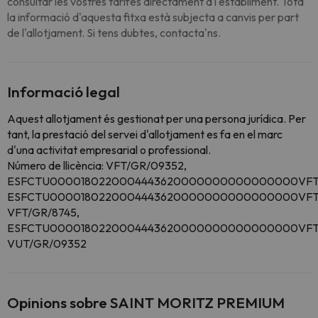
consultar les vostres tarifes directament a l'establiment. Tota
la informació d'aquesta fitxa està subjecta a canvis per part
de l'allotjament. Si tens dubtes, contacta'ns.
Informació legal
Aquest allotjament és gestionat per una persona jurídica. Per
tant, la prestació del servei d'allotjament es fa en el marc
d'una activitat empresarial o professional.
Número de llicència: VFT/GR/09352,
ESFCTU0000180220004443620000000000000000VFT/
ESFCTU0000180220004443620000000000000000VFT/
VFT/GR/8745,
ESFCTU0000180220004443620000000000000000VFT/
VUT/GR/09352
Opinions sobre SAINT MORITZ PREMIUM