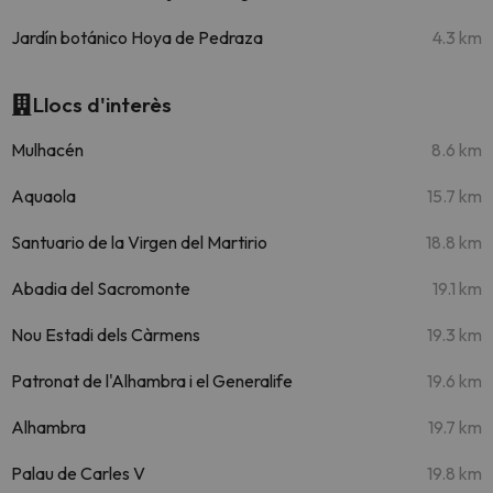
Jardín botánico Hoya de Pedraza
4.3 km
Llocs d'interès
Mulhacén
8.6 km
Aquaola
15.7 km
Santuario de la Virgen del Martirio
18.8 km
Abadia del Sacromonte
19.1 km
Nou Estadi dels Càrmens
19.3 km
Patronat de l'Alhambra i el Generalife
19.6 km
Alhambra
19.7 km
Palau de Carles V
19.8 km