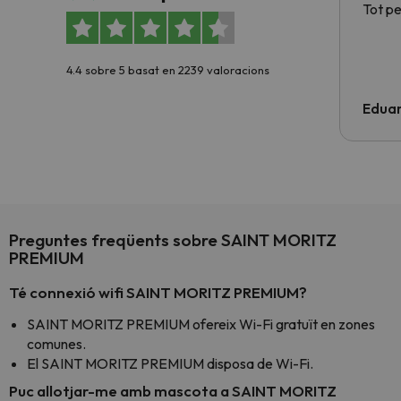
Tot p
4.4 sobre 5 basat en 2239 valoracions
Edua
Preguntes freqüents sobre SAINT MORITZ
PREMIUM
Té connexió wifi SAINT MORITZ PREMIUM?
SAINT MORITZ PREMIUM ofereix Wi-Fi gratuït en zones
comunes.
El SAINT MORITZ PREMIUM disposa de Wi-Fi.
Puc allotjar-me amb mascota a SAINT MORITZ