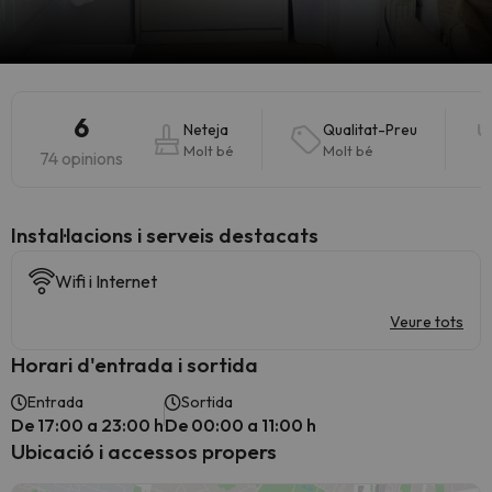
6
Neteja
Qualitat-Preu
Molt bé
Molt bé
74 opinions
Instal·lacions i serveis destacats
Wifi i Internet
Veure tots
Horari d'entrada i sortida
Entrada
Sortida
De 17:00 a 23:00 h
De 00:00 a 11:00 h
Ubicació i accessos propers