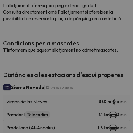
L'allotjament ofereix pàrquing exterior gratuït
Consulta directament amb l´allotjament si ofereixen la
possibilitat de reservar la plaça de pàrquing amb antelació.
Condicions per a mascotes
T'informem que aquest allotjament no admet mascotes.
Distàncies a les estacions d'esquí properes
Sierra Nevada
112 km esquiables
Virgen de las Nieves
380 m
6 min
Parador I
Telecadira
1.1 km
3 min
Pradollano (Al-Andalus)
1.8 km
6 min