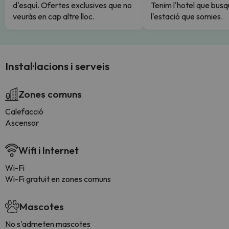
d'esquí. Ofertes exclusives que no
Tenim l'hotel que busq
veuràs en cap altre lloc.
l'estació que somies.
Instal·lacions i serveis
Zones comuns
Calefacció
Ascensor
Wifi i Internet
Wi-Fi
Wi-Fi gratuit en zones comuns
Mascotes
No s'admeten mascotes