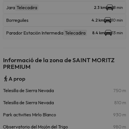
Jara
Telecadira
2.3 km
8 min
Borreguiles
4.2 km
10 min
Parador Estación Intermedia
Telecadira
8.4 km
13 min
Informació de la zona de SAINT MORITZ
PREMIUM
A prop
Telesilla de Sierra Nevada
750 m
Telesilla de Sierra Nevada
810 m
Park activities Mirlo Blanco
930 m
Observatorio del Mojón del Trigo
980 m