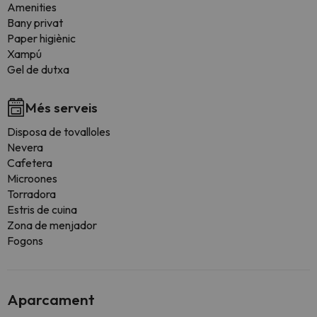
Amenities
Bany privat
Paper higiènic
Xampú
Gel de dutxa
Més serveis
Disposa de tovalloles
Nevera
Cafetera
Microones
Torradora
Estris de cuina
Zona de menjador
Fogons
Aparcament