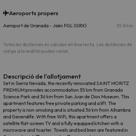
Aeroports propers
Aeroport de Granada - Jaén FGL (GRX)
35.8 km
Totes les distàncies es calculen en línia recta. Les distàncies de
viatge a la realitat poden variar.
Descripció de l'allotjament
Set in Sierra Nevada, the recently renovated SAINT MORITZ
PREMIUM provides accommodation 35 km from Granada
Science Park and 36 km from San Juan de Dios Museum. This
apartment features free private parking and a lift. The
property is non-smoking and is situated 36 km from Alhambra
and Generalife. With free WiFi, this apartment offers a
satellite flat-screen TV and a fully equipped kitchen with a
microwave and toaster. Towels and bed linen are featured in