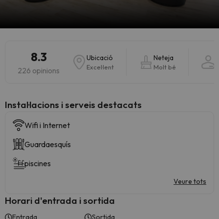
8.3
Ubicació
Neteja
Excel·lent
Molt bé
M
226 opinions
Instal·lacions i serveis destacats
Wifi i Internet
Guardaesquís
piscines
Veure tots
Horari d'entrada i sortida
Entrada
Sortida