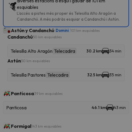
diverses estacions d'esquí i gaudir de 101 km
esquiables
L'accés a pistes més proper és Telesilla Alto Aragón a
Candanchú. A més podràs esquiar a Candanchú i Astún.
Astún y Candanchú
Domini
101 km esquiables
Candanchú
50 km esquiables
Telesilla Alto Aragón
Telecadira
30.2 km
34 min
Astún
50 km esquiables
Telesilla Pastores
Telecadira
32.5 km
35 min
Panticosa
39 km esquiables
Panticosa
46.1 km
43 min
Formigal
143 km esquiables