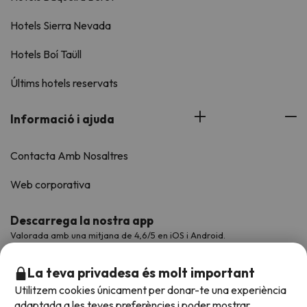
Hotels Sierra Nevada
Hotels Boí Taüll
Últims hotels reservats
Informació i ajuda
Contacta Amb Nosaltres
Web corporativa
Descarrega la nostra app
Valorada amb una mitjana de 4,6/5 en iOS i Android.
La teva privadesa és molt important
Utilitzem cookies únicament per donar-te una experiència
adaptada a les teves preferències i poder mostrar