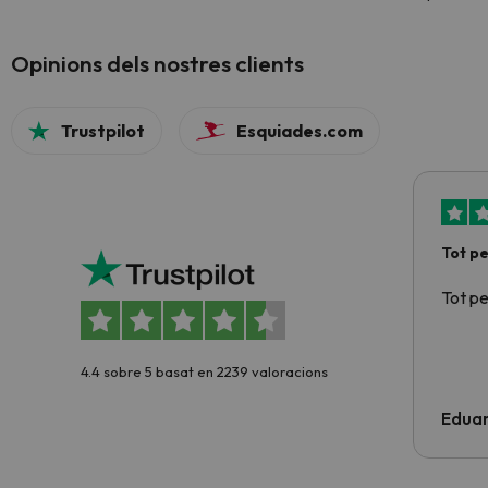
Opinions dels nostres clients
Trustpilot
Esquiades.com
Tot p
Tot p
4.4 sobre 5 basat en 2239 valoracions
Edua