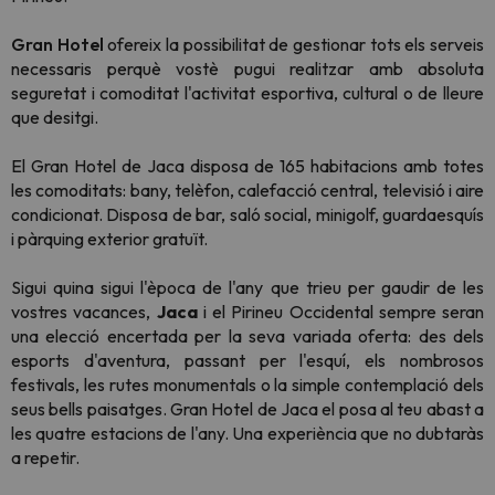
Gran Hotel
ofereix la possibilitat de gestionar tots els serveis
necessaris perquè vostè pugui realitzar amb absoluta
seguretat i comoditat l'activitat esportiva, cultural o de lleure
que desitgi.
El Gran Hotel de Jaca disposa de 165 habitacions amb totes
les comoditats: bany, telèfon, calefacció central, televisió i aire
condicionat. Disposa de bar, saló social, minigolf, guardaesquís
i pàrquing exterior gratuït.
Sigui quina sigui l'època de l'any que trieu per gaudir de les
vostres vacances,
Jaca
i el Pirineu Occidental sempre seran
una elecció encertada per la seva variada oferta: des dels
esports d'aventura, passant per l'esquí, els nombrosos
festivals, les rutes monumentals o la simple contemplació dels
seus bells paisatges. Gran Hotel de Jaca el posa al teu abast a
les quatre estacions de l'any. Una experiència que no dubtaràs
a repetir.