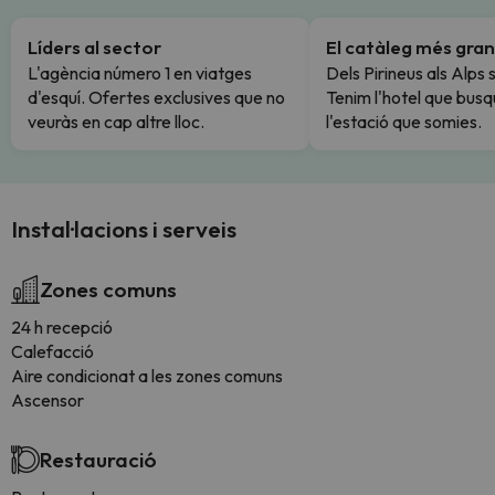
Líders al sector
El catàleg més gran
L'agència número 1 en viatges
Dels Pirineus als Alps 
d'esquí. Ofertes exclusives que no
Tenim l'hotel que busq
veuràs en cap altre lloc.
l'estació que somies.
Instal·lacions i serveis
Zones comuns
24 h recepció
Calefacció
Aire condicionat a les zones comuns
Ascensor
Restauració