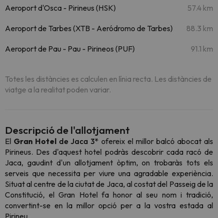
Aeroport d'Osca - Pirineus (HSK)
57.4 km
Aeroport de Tarbes (XTB - Aeródromo de Tarbes)
88.3 km
Aeroport de Pau - Pau - Pirineos (PUF)
91.1 km
Totes les distàncies es calculen en línia recta. Les distàncies de
viatge a la realitat poden variar.
Descripció de l'allotjament
El
Gran Hotel
de Jaca
3*
ofereix el millor balcó abocat als
Pirineus. Des d'aquest hotel podràs descobrir cada racó de
Jaca, gaudint d'un allotjament òptim, on trobaràs tots els
serveis que necessita per viure una agradable experiència.
Situat al centre de la ciutat de Jaca, al costat del Passeig de la
Constitució, el Gran Hotel fa honor al seu nom i tradició,
convertint-se en la millor opció per a la vostra estada al
Pirineu.