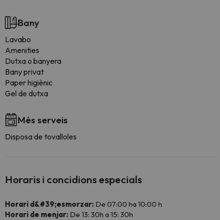
Bany
Lavabo
Amenities
Dutxa o banyera
Bany privat
Paper higiènic
Gel de dutxa
Més serveis
Disposa de tovalloles
Horaris i concidions especials
Horari d&#39;esmorzar:
De 07:00 ha 10:00 h
Horari de menjar:
De 13: 30h a 15: 30h