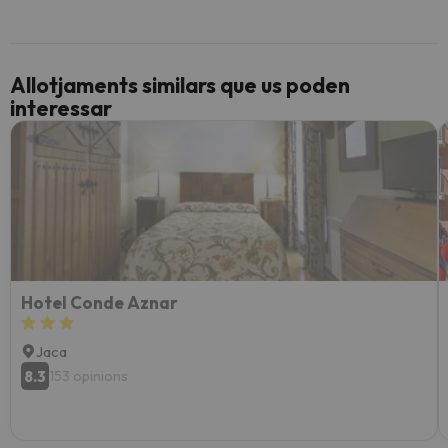
Allotjaments similars que us poden
interessar
Hotel Conde Aznar
Jaca
8.3
153 opinions