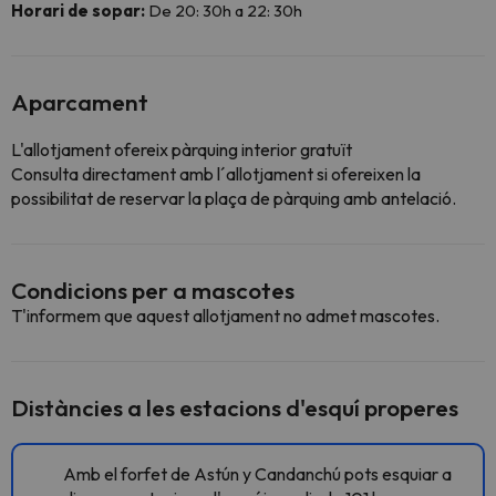
Horari de sopar:
De 20: 30h a 22: 30h
Aparcament
L'allotjament ofereix pàrquing interior gratuït
Consulta directament amb l´allotjament si ofereixen la
possibilitat de reservar la plaça de pàrquing amb antelació.
Condicions per a mascotes
T'informem que aquest allotjament no admet mascotes.
Distàncies a les estacions d'esquí properes
Amb el forfet de Astún y Candanchú pots esquiar a