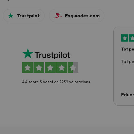
Trustpilot
Esquiades.com
Tot p
Tot p
4.4 sobre 5 basat en 2239 valoracions
Edua