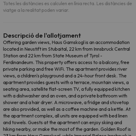
Totes les distàncies es calculen en línia recta. Les distàncies de
viatge a la realitat poden variar.
Descripció de l'allotjament
Offering garden views, Haus Gamskogl is an accommodation
located in Neustift im Stubaital, 22 km from Innsbruck Central
Station and 22 km from State Museum of Tyrol -
Ferdinandeum. This property offers access to a balcony, free
private parking and free WiFi. The apartment provides river
views, a children's playground and a 24-hour front desk. The
apartment provides guests with a terrace, mountain views, a
seating area, satellite flat-screen TV, a fully equipped kitchen
with a dishwasher and an oven, and a private bathroom with
shower and a hair dryer. A microwave, a fridge and stovetop
are also provided, as well as a coffee machine and a kettle. At
the apartment complex, all units are equipped with bed linen
and towels. Guests at the apartment can enjoy skiing and
hiking nearby, or make the most of the garden. Golden Roof is
23 km from Haus Gamskogl, while Imperial Palace Innsbruck is