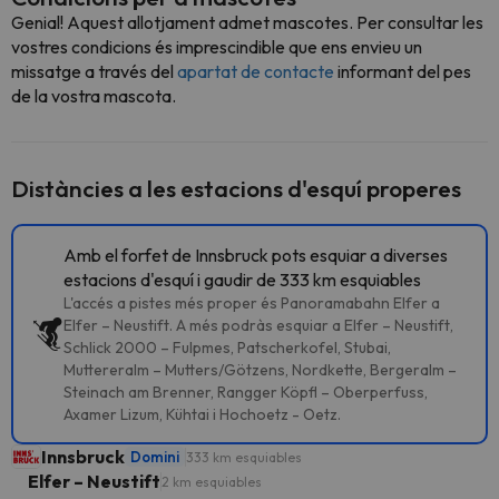
Genial! Aquest allotjament admet mascotes. Per consultar les
vostres condicions és imprescindible que ens envieu un
missatge a través del
apartat de contacte
informant del pes
de la vostra mascota.
Distàncies a les estacions d'esquí properes
Amb el forfet de Innsbruck pots esquiar a diverses
estacions d'esquí i gaudir de 333 km esquiables
L'accés a pistes més proper és Panoramabahn Elfer a
Elfer – Neustift. A més podràs esquiar a Elfer – Neustift,
Schlick 2000 – Fulpmes, Patscherkofel, Stubai,
Muttereralm – Mutters/Götzens, Nordkette, Bergeralm –
Steinach am Brenner, Rangger Köpfl – Oberperfuss,
Axamer Lizum, Kühtai i Hochoetz - Oetz.
Innsbruck
Domini
333 km esquiables
Elfer – Neustift
2 km esquiables