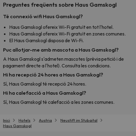
Preguntes freqüents sobre Haus Gamskogl
Té connexió wifi Haus Gamskogl?
Haus Gamskogl ofereix Wi-Fi gratuït en tot l'hotel.
Haus Gamskogl ofereix Wi-Fi gratuït en zones comunes.
El Haus Gamskogl disposa de Wi-Fi.
Puc allotjar-me amb mascota a Haus Gamskogl?
A Haus Gamskogl s'admeten mascotes (prèvia petició i de
pagament directe a l'hotel). Consulta les condicions.
Hi ha recepció 24 hores a Haus Gamskogl?
Sí, Haus Gamskogl té recepció 24 hores.
Hi ha calefacció a Haus Gamskogl?
Sí, Haus Gamskogl té calefacció a les zones comunes.
Inici
Hotels
Austria
Neustift im Stubaital
Haus Gamskogl