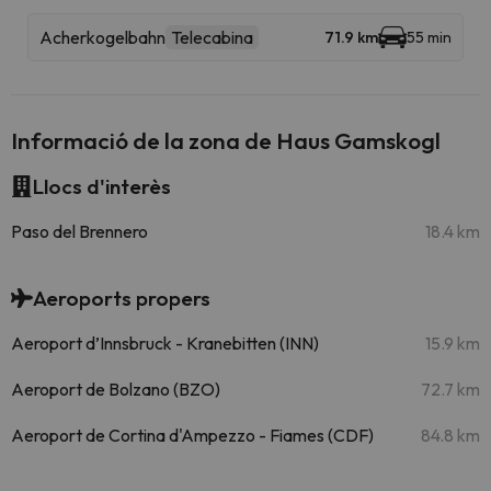
Acherkogelbahn
Telecabina
71.9 km
55 min
Informació de la zona de Haus Gamskogl
Llocs d'interès
Paso del Brennero
18.4 km
Aeroports propers
Aeroport d’Innsbruck - Kranebitten (INN)
15.9 km
Aeroport de Bolzano (BZO)
72.7 km
Aeroport de Cortina d'Ampezzo - Fiames (CDF)
84.8 km