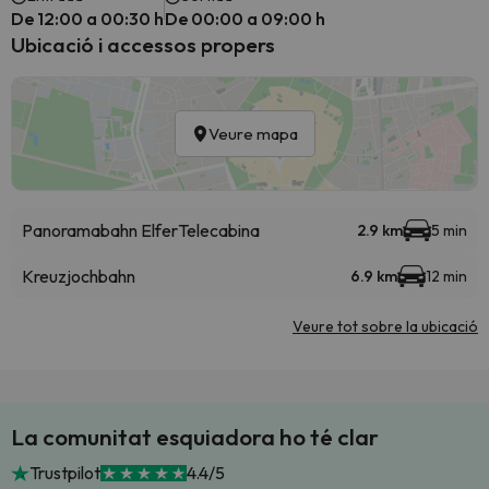
De 12:00 a 00:30 h
De 00:00 a 09:00 h
Ubicació i accessos propers
Veure mapa
Panoramabahn Elfer
Telecabina
2.9 km
5 min
Kreuzjochbahn
6.9 km
12 min
Veure tot sobre la ubicació
La comunitat esquiadora ho té clar
Trustpilot
4.4/5