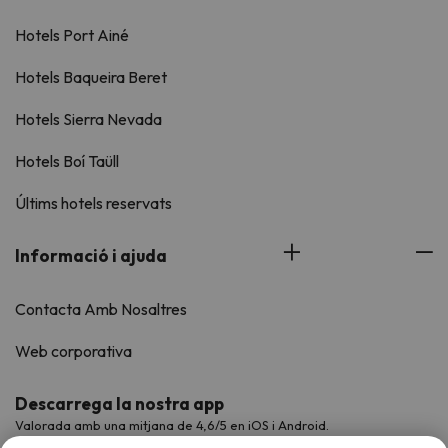
Hotels Port Ainé
Hotels Baqueira Beret
Hotels Sierra Nevada
Hotels Boí Taüll
Últims hotels reservats
Informació i ajuda
Contacta Amb Nosaltres
Web corporativa
Descarrega la nostra app
Valorada amb una mitjana de 4,6/5 en iOS i Android.