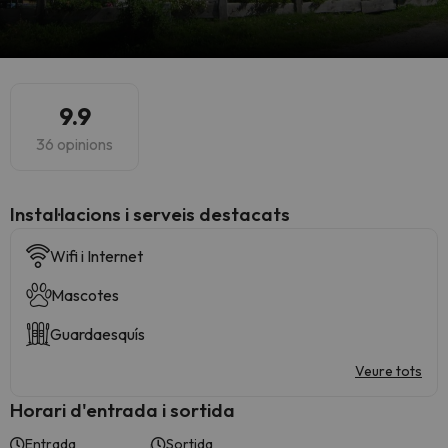
9.9
36 opinions
Instal·lacions i serveis destacats
Wifi i Internet
Mascotes
Guardaesquís
Veure tots
Horari d'entrada i sortida
Entrada
Sortida