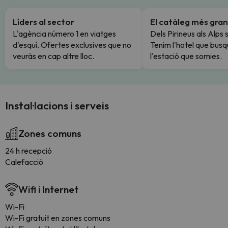
Líders al sector
El catàleg més gran
L'agència número 1 en viatges
Dels Pirineus als Alps 
d'esquí. Ofertes exclusives que no
Tenim l'hotel que busq
veuràs en cap altre lloc.
l'estació que somies.
Instal·lacions i serveis
Zones comuns
24 h recepció
Calefacció
Wifi i Internet
Wi-Fi
Wi-Fi gratuit en zones comuns