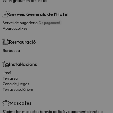
Wi-Fi gratuït en tot l'hotel
Serveis Generals de l'Hotel
Servei de bugaderia
De pagament
Aparcacotxes
Restauració
Barbacoa
Instal·lacions
Jardí
Terrassa
Zona de juegos
Terrassa solàrium
Mascotes
S'admeten mascotes (previa petició y pagament directe a