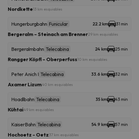
Nordkette
13 km esquiables
Hungerburgbahn
Funicular
22.2 km
31 min
Bergeralm – Steinach am Brenner
29 km esquiables
Bergeralmbahn
Telecabina
24 km
25 min
Rangger Köpfl – Oberperfuss
10 km esquiables
Peter Anich I
Telecabina
33.6 km
32 min
Axamer Lizum
40 km esquiables
Hoadlbahn
Telecabina
35 km
43 min
Kühtai
49 km esquiables
KaiserBahn
Telecabina
54.9 km
57 min
Hochoetz - Oetz
37 km esquiables