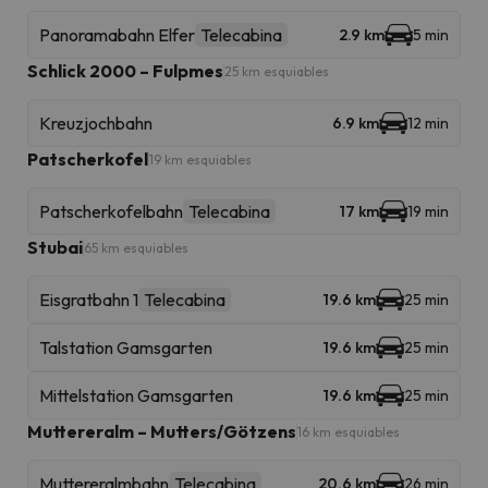
Panoramabahn Elfer
Telecabina
2.9 km
5 min
Schlick 2000 – Fulpmes
25 km esquiables
Kreuzjochbahn
6.9 km
12 min
Patscherkofel
19 km esquiables
Patscherkofelbahn
Telecabina
17 km
19 min
Stubai
65 km esquiables
Eisgratbahn 1
Telecabina
19.6 km
25 min
Talstation Gamsgarten
19.6 km
25 min
Mittelstation Gamsgarten
19.6 km
25 min
Muttereralm – Mutters/Götzens
16 km esquiables
Muttereralmbahn
Telecabina
20.6 km
26 min