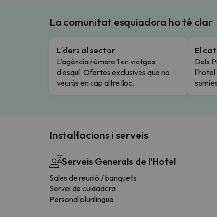
La comunitat esquiadora ho té clar
Líders al sector
El ca
L'agència número 1 en viatges
Dels Pi
d'esquí. Ofertes exclusives que no
l'hote
veuràs en cap altre lloc.
somies
Instal·lacions i serveis
Serveis Generals de l'Hotel
Sales de reunió / banquets
Servei de cuidadora
Personal plurilingüe