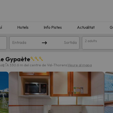
uí
Hotels
Info Pistes
Actualitat
G
2 adults
Entrada
Sortida
 Le Gypaète
ns
A 330.6 m del centre de Val-Thorens
Veure al mapa
n amb la teva cerca. Intenteu modificar la destinació.