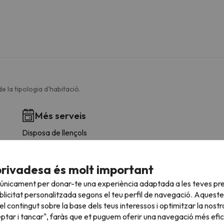
e la tipologia d'habitació.
Més serveis
Disposa de llençols
Disposa de tovalloles
Neteja final
Rentavaixelles
privadesa és molt important
Cafetera
 únicament per donar-te una experiència adaptada a les teves pre
Estris de cuina
licitat personalitzada segons el teu perfil de navegació. Aqueste
Parament
l contingut sobre la base dels teus interessos i optimitzar la nostr
Taules/Cadires
eptar i tancar", faràs que et puguem oferir una navegació més eficie