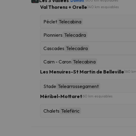
Les 3 Vallées
Domini
600 km esquiables
Val Thorens + Orelle
140 km esquiables
Péclet
Telecabina
Pionniers
Telecadira
Cascades
Telecadira
Cairn - Caron
Telecabina
Les Menuires-St Martin de Belleville
160 km
Stade
Telearrossegament
Méribel-Mottaret
60 km esquiables
Chalets
Telefèric