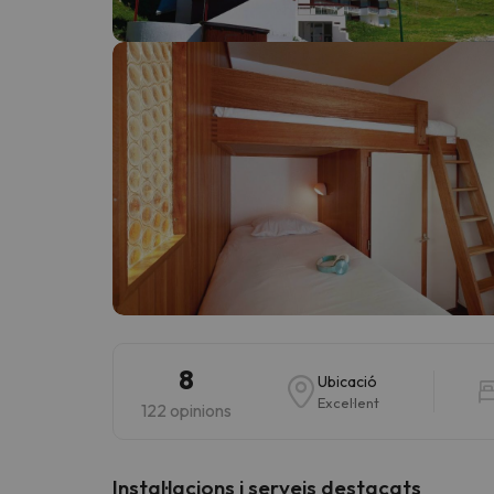
Vaja! Sembla que el nostre cercador ha perdut 
8
Ubicació
Excel·lent
122 opinions
Instal·lacions i serveis destacats