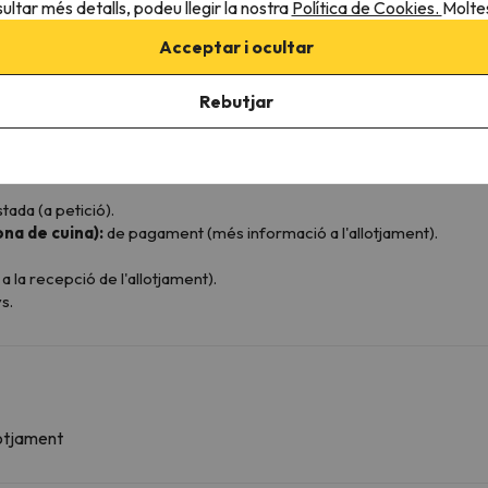
ultar més detalls, podeu llegir la nostra
Política de Cookies.
Moltes
Acceptar i ocultar
Rebutjar
 00h a 12: 00h i de 17: 00h a 19: 00h. Dissabte i diumenge de 08: 00h 
ària)
taments):
de pagament (a petició i disponibilitat).
tada (a petició).
ona de cuina):
de pagament (més informació a l'allotjament).
la recepció de l'allotjament).
s.
lotjament