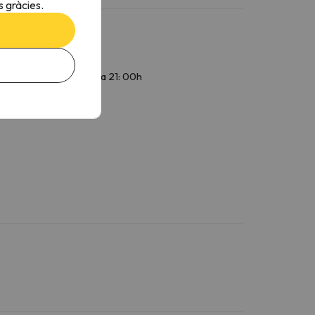
 gràcies.
a 12: 00h i de 13: 30h a 21: 00h