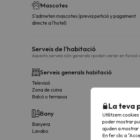
Mascotes
S'admeten mascotes (previa petició y pagament
directe a l'hotel)
Serveis de l'habitació
Aquests serveis són generals i poden variar en funció d
Serveis generals habitació
Televisió
Zona de cuina
Balcó o terrassa
La teva 
Bany
Utilitzem cookies
poder mostrar pub
Banyera
ajuden a mostrar e
Lavabo
En fer clic a "Acc