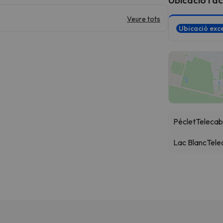
Veure tots
Ubicació exce
Péclet
Telecab
Lac Blanc
Tele