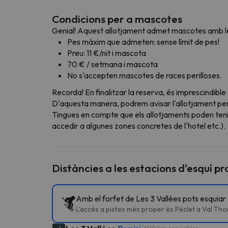
Condicions per a mascotes
Genial! Aquest allotjament admet mascotes amb le
Pes màxim que admeten: sense límit de pes!
Preu: 11 €/nit i mascota
70 € / setmana i mascota
No s'accepten mascotes de races perilloses.
Recorda! En finalitzar la reserva, és imprescindible
D'aquesta manera, podrem avisar l'allotjament perqu
Tingues en compte que els allotjaments poden teni
accedir a algunes zones concretes de l'hotel etc.).
Distàncies a les estacions d'esquí p
Amb el forfet de Les 3 Vallées pots esquiar
L'accés a pistes més proper és Péclet a Val Tho