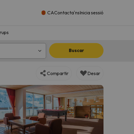
CA
Contacta'ns
Inicia sessió
rups
Buscar
Compartir
Desar