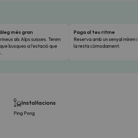
tàleg més gran
Paga al teu ritme
rineus als Alps suisses. Tenim
Reserva amb un senyal mínim 
l que busques a l'estació que
la resta còmodament.
.
Instal·lacions
Ping Pong