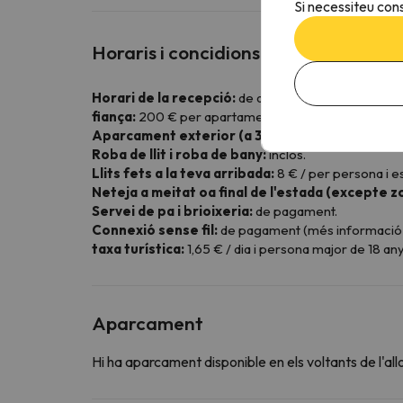
Si necessiteu cons
Horaris i concidions especials
Horari de la recepció:
de dilluns a divendres de 09:
fiança:
200 € per apartament (preautorització banc
Aparcament exterior (a 300 metres dels apar
Roba de llit i roba de bany:
inclòs.
Llits fets a la teva arribada:
8 € / per persona i es
Neteja a meitat oa final de l'estada (excepte z
Servei de pa i brioixeria:
de pagament.
Connexió sense fil:
de pagament (més informació a 
taxa turística:
1,65 € / dia i persona major de 18 any
Aparcament
Hi ha aparcament disponible en els voltants de l'al