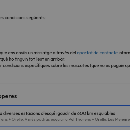
s condicions següents:
 que ens enviïs un missatge a través del
apartat de contacte
infor
è ho tinguin tot llest en arribar.
r condicions específiques sobre les mascotes (que no es puguin qu
roperes
 a diverses estacions d'esquí i gaudir de 600 km esquiables
rens + Orelle. A més podràs esquiar a Val Thorens + Orelle, Les Menuires