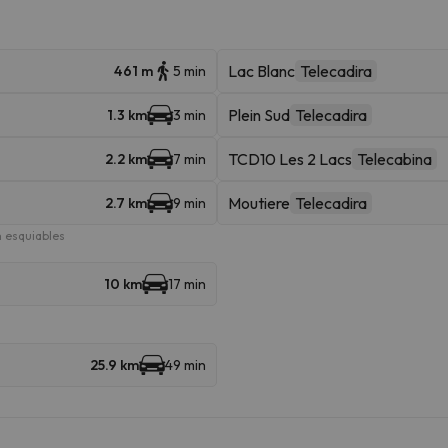
Lac Blanc
Telecadira
461 m
5 min
Plein Sud
Telecadira
1.3 km
3 min
TCD10 Les 2 Lacs
Telecabina
2.2 km
7 min
Moutiere
Telecadira
2.7 km
9 min
 esquiables
10 km
17 min
25.9 km
49 min