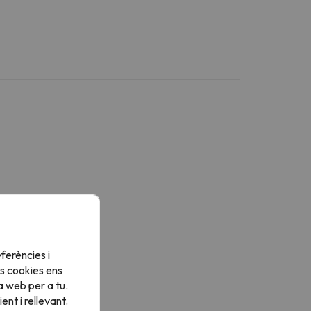
ferències i
s cookies ens
a web per a tu.
nt i rellevant.