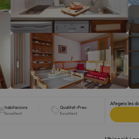
el nord. Quan trobi la seva brúixola torna.
Afegeix les d
habitacions
Qualitat-Preu
Excel·lent
Excel·lent
Ubicació i a