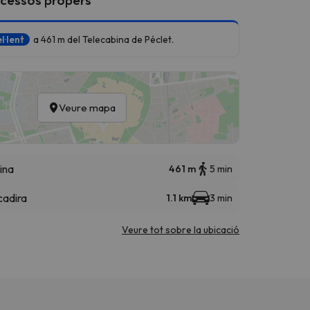
l·lent
a 461 m del Telecabina de Péclet.
Veure mapa
ina
461 m
5 min
cadira
1.1 km
3 min
Veure tot sobre la ubicació