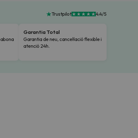
Trustpilot
4.4/5
Garantia Total
i abona
Garantia de neu, cancel·lació flexible i
atenció 24h.