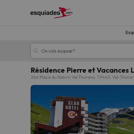
Esq
Résidence Pierre et Vacances
Esquí
Escapades
266 Place du Slalom Val Thorens, 73440, Val-Thore
!Vaja! No hem trobat resultats que coincideixi