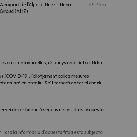
Aeroport de l'Alpe-d'Huez - Henri
45.3 km
Giraud (AHZ)
vera i rentavaixelles, i 2 banys amb dutxa. Hi ha
us (COVID-19), l'allotjament aplica mesures
fectuarà en efectiu. Se't tornarà en fer el check-
u servei de restauració segons necessitats. Aquesta
. Tota la informació d'aquesta fitxa està subjecta