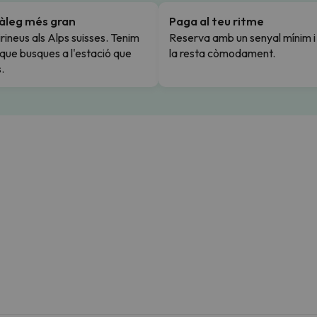
tàleg més gran
Paga al teu ritme
rineus als Alps suisses. Tenim
Reserva amb un senyal mínim 
l que busques a l'estació que
la resta còmodament.
.