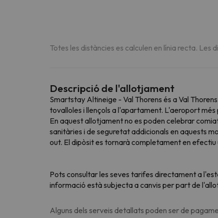
Totes les distàncies es calculen en línia recta. Les d
Descripció de l'allotjament
Smartstay Altineige - Val Thorens és a Val Thorens
tovalloles i llençols a l'apartament. L'aeroport m
En aquest allotjament no es poden celebrar comiats
sanitàries i de seguretat addicionals en aquests m
out. El dipòsit es tornarà completament en efectiu u
Pots consultar les seves tarifes directament a l'es
informació està subjecta a canvis per part de l'all
Alguns dels serveis detallats poden ser de pagamen