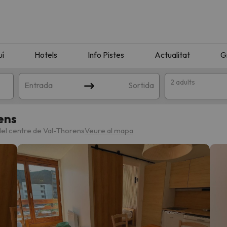
uí
Hotels
Info Pistes
Actualitat
G
2 adults
Entrada
Sortida
ens
del centre de Val-Thorens
Veure al mapa
n amb la teva cerca. Intenteu modificar la destinació.