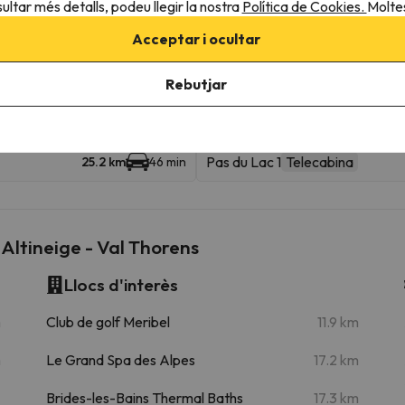
ultar més detalls, podeu llegir la nostra
Política de Cookies.
Moltes
Moutiere
Telecadira
2 km
8 min
Acceptar i ocultar
 esquiables
Rebutjar
9.3 km
14 min
Pas du Lac 1
Telecabina
25.2 km
46 min
Altineige - Val Thorens
Llocs d'interès
m
Club de golf Meribel
11.9 km
m
Le Grand Spa des Alpes
17.2 km
Brides-les-Bains Thermal Baths
17.3 km