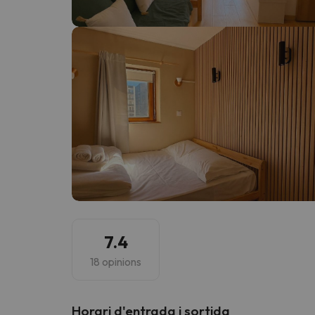
Vaja! Sembla que el nostre cercador ha perdut 
7.4
18 opinions
Horari d'entrada i sortida