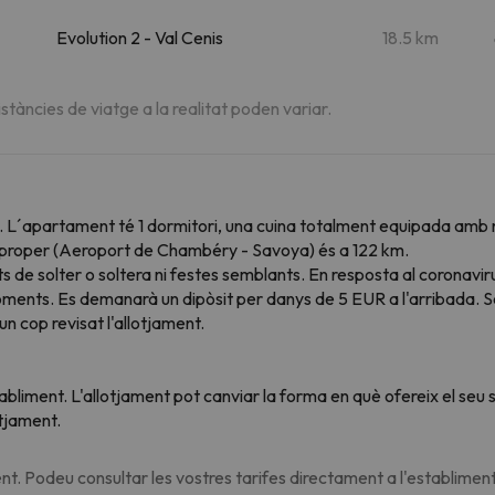
Evolution 2 - Val Cenis
18.5 km
istàncies de viatge a la realitat poden variar.
. L´apartament té 1 dormitori, una cuina totalment equipada amb ne
és proper (Aeroport de Chambéry - Savoya) és a 122 km.
 de solter o soltera ni festes semblants. En resposta al coronavir
oments. Es demanarà un dipòsit per danys de 5 EUR a l'arribada. Se
n cop revisat l'allotjament.
tabliment. L'allotjament pot canviar la forma en què ofereix el se
otjament.
t. Podeu consultar les vostres tarifes directament a l'establiment