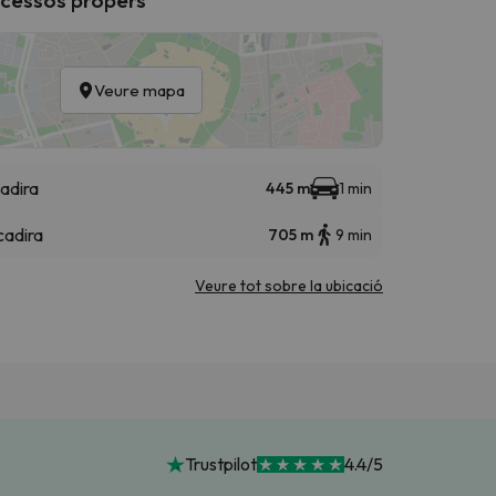
Veure mapa
adira
445 m
1 min
cadira
705 m
9 min
Veure tot sobre la ubicació
Trustpilot
4.4/5