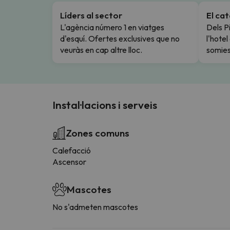
Líders al sector
El ca
L'agència número 1 en viatges
Dels Pi
d'esquí. Ofertes exclusives que no
l'hote
veuràs en cap altre lloc.
somies
Instal·lacions i serveis
Zones comuns
Calefacció
Ascensor
Mascotes
No s'admeten mascotes