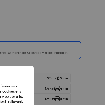
res-St Martin de Belleville i Méribel-Mottaret.
705 m
9 min
ferències i
1.4 km
4 min
s cookies ens
a web per a tu.
1.9 km
6 min
nt i rellevant.