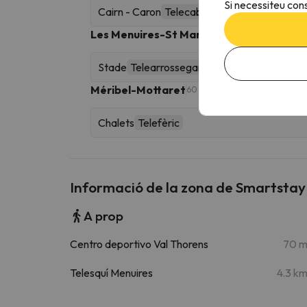
Si necessiteu cons
Cairn - Caron
Telecabina
Les Menuires-St Martin de Belleville
160 km
Stade
Telearrossegament
Méribel-Mottaret
60 km esquiables
Chalets
Telefèric
Informació de la zona de Smartstay 
A prop
Centro deportivo Val Thorens
70 
Telesquí Menuires
4.3 k