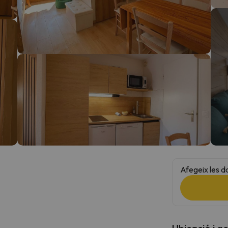
el nord. Quan trobi la seva brúixola torna.
Afegeix les d
Ubicació i a