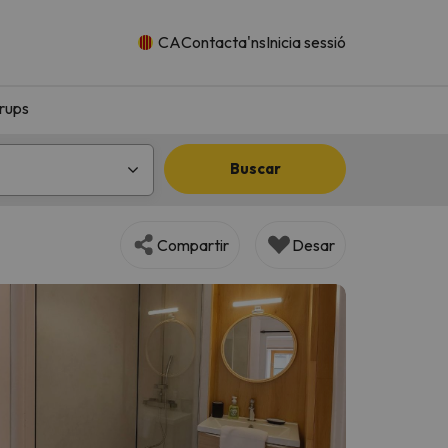
CA
Contacta'ns
Inicia sessió
rups
Buscar
Compartir
Desar