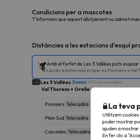
Condicions per a mascotes
T'informem que aquest allotjament no admet mas
Distàncies a les estacions d'esquí p
Amb el forfet de Les 3 Vallées pots esquiar
L'accés a pistes més proper és Pionniers a Val 
Les 3 Vallées
Domini
600 km esquiables
Val Thorens + Orelle
140 km esquiables
Pionniers
Telecadira
La teva 
Utilitzem cookies
Plein Sud
Telecadira
poder mostrar pub
ajuden a mostrar e
Cascades
Telecadira
En fer clic a "Acc