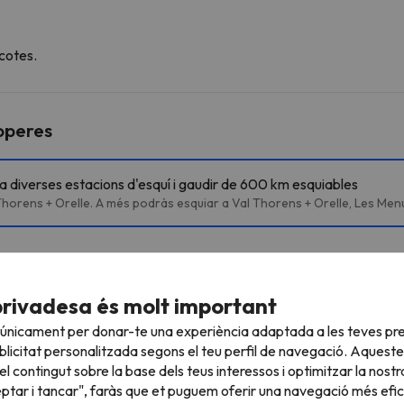
cotes.
roperes
 a diverses estacions d'esquí i gaudir de 600 km esquiables
Thorens + Orelle. A més podràs esquiar a Val Thorens + Orelle, Les Menui
Lac Blanc
Telecadira
privadesa és molt important
445 m
1 min
 únicament per donar-te una experiència adaptada a les teves pre
Péclet
Telecabina
1.3 km
4 min
licitat personalitzada segons el teu perfil de navegació. Aqueste
l contingut sobre la base dels teus interessos i optimitzar la nostr
TCD10 Les 2 Lacs
Telecabina
1.5 km
6 min
eptar i tancar", faràs que et puguem oferir una navegació més eficie