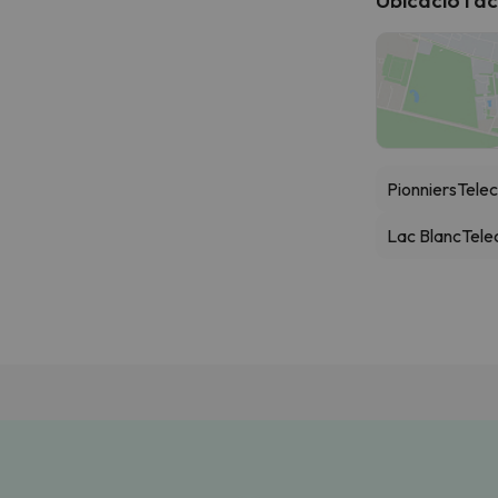
Pionniers
Telec
Lac Blanc
Tele