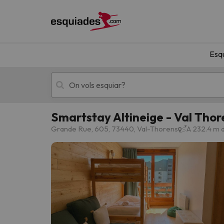
Esq
Smartstay Altineige - Val Thor
Esquí
Escapades
Grande Rue, 605, 73440, Val-Thorens
A 232.4 m 
!Vaja! No hem trobat resultats que coincideixi