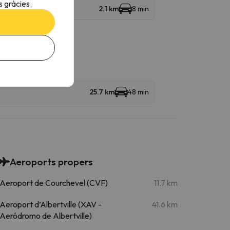
 gràcies.
2.1 km
8 min
25.7 km
48 min
Aeroports propers
Aeroport de Courchevel (CVF)
11.7 km
Aeroport d’Albertville (XAV -
41.6 km
Aeródromo de Albertville)