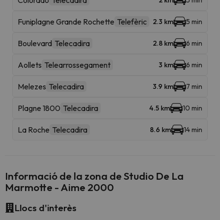
Colorado
Telecadira
2 km
5 min
Funiplagne Grande Rochette
Telefèric
2.3 km
5 min
Boulevard
Telecadira
2.8 km
6 min
Aollets
Telearrossegament
3 km
6 min
Melezes
Telecadira
3.9 km
7 min
Plagne 1800
Telecadira
4.5 km
10 min
La Roche
Telecadira
8.6 km
14 min
Informació de la zona de Studio De La
Marmotte - Aime 2000
Llocs d'interès