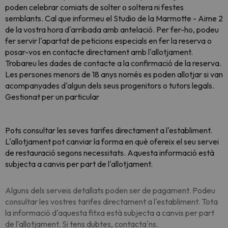
poden celebrar comiats de solter o soltera ni festes
semblants. Cal que informeu el Studio de la Marmotte - Aime 2
de la vostra hora d'arribada amb antelació. Per fer-ho, podeu
fer servir l'apartat de peticions especials en fer la reserva o
posar-vos en contacte directament amb l'allotjament.
Trobareu les dades de contacte a la confirmació de la reserva.
Les persones menors de 18 anys només es poden allotjar si van
acompanyades d'algun dels seus progenitors o tutors legals.
Gestionat per un particular
Pots consultar les seves tarifes directament a l'establiment.
L'allotjament pot canviar la forma en què ofereix el seu servei
de restauració segons necessitats. Aquesta informació està
subjecta a canvis per part de l'allotjament.
Alguns dels serveis detallats poden ser de pagament. Podeu
consultar les vostres tarifes directament a l'establiment. Tota
la informació d'aquesta fitxa està subjecta a canvis per part
de l'allotjament. Si tens dubtes, contacta'ns.