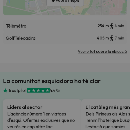
Veure mapa
Télémétro
254 m
4 min
Golf
Telecadira
405 m
7 min
Veure tot sobre la ubicació
La comunitat esquiadora ho té clar
Trustpilot
4.4/5
Líders al sector
El catàleg més gran
L'agència número 1 en viatges
Dels Pirineus als Alps 
d'esquí. Ofertes exclusives que no
Tenim l'hotel que busq
veuràs en cap altre lloc.
l'estació que somies.