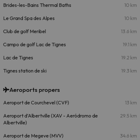
Brides-les-Bains Thermal Baths
10 km
Le Grand Spa des Alpes
10 km
Club de golf Meribel
13.6 km
Campo de golf Lac de Tignes
19.1 km
Lac de Tignes
19.2 km
Tignes station de ski
19.3 km
Aeroports propers
Aeroport de Courchevel (CVF)
13 km
Aeroport d’Albertville (XAV - Aeródromo de
29.5 km
Albertville)
Aeroport de Megeve (MVV)
34.6 km