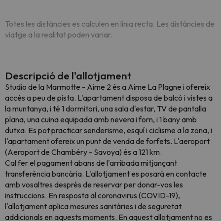
Totes les distàncies es calculen en línia recta. Les distàncies de
viatge a la realitat poden variar.
Descripció de l'allotjament
Studio de la Marmotte - Aime 2 és a Aime La Plagne i ofereix
accés a peu de pista. L'apartament disposa de balcó i vistes a
la muntanya, i té 1 dormitori, una sala d'estar, TV de pantalla
plana, una cuina equipada amb nevera i forn, i 1 bany amb
dutxa. Es pot practicar senderisme, esquí i ciclisme a la zona, i
l'apartament ofereix un punt de venda de forfets. L'aeroport
(Aeroport de Chambéry - Savoya) és a 121 km.
Cal fer el pagament abans de l'arribada mitjançant
transferència bancària. L'allotjament es posarà en contacte
amb vosaltres després de reservar per donar-vos les
instruccions. En resposta al coronavirus (COVID-19),
l'allotjament aplica mesures sanitàries i de seguretat
addicionals en aquests moments. En aquest allotjament no es