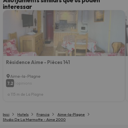
Allotjaments similars que us poden
interessar
Résidence Aime - Pièces 141
Aime-la-Plagne
7.2
1 opinions
a 115 m de La Plagne
Inici
Hotels
Francia
Aime-la-Plagne
Studio De La Marmotte - Aime 2000