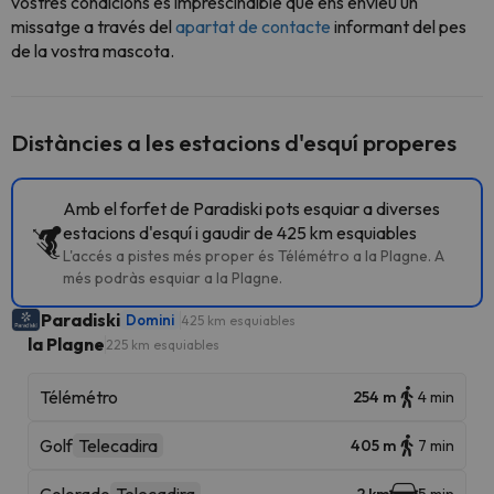
vostres condicions és imprescindible que ens envieu un
missatge a través del
apartat de contacte
informant del pes
de la vostra mascota.
Distàncies a les estacions d'esquí properes
Amb el forfet de Paradiski pots esquiar a diverses
estacions d'esquí i gaudir de 425 km esquiables
L'accés a pistes més proper és Télémétro a la Plagne. A
més podràs esquiar a la Plagne.
Paradiski
Domini
425 km esquiables
la Plagne
225 km esquiables
Télémétro
254 m
4 min
Golf
Telecadira
405 m
7 min