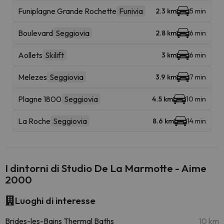
Funiplagne Grande Rochette
Funivia
2.3 km
5 min
Boulevard
Seggiovia
2.8 km
6 min
Aollets
Skilift
3 km
6 min
Melezes
Seggiovia
3.9 km
7 min
Plagne 1800
Seggiovia
4.5 km
10 min
La Roche
Seggiovia
8.6 km
14 min
I dintorni di Studio De La Marmotte - Aime
2000
Luoghi di interesse
Brides-les-Bains Thermal Baths
10 km