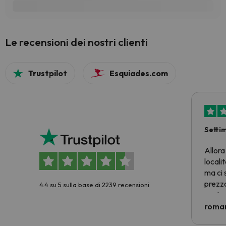
Le recensioni dei nostri clienti
Trustpilot
Esquiades.com
Setti
Allora
locali
ma ci 
prezzo
4.4 su 5 sulla base di 2239 recensioni
nostra 
econom
roman
costre