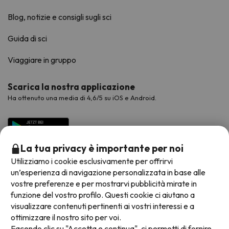
Blog, notizie e consigli sugli sci
Guida di sci
Viaggiare in gruppo
Scarica la nostra applicazione
Ha ottenuto una media di 4,6/5 su iOS e Android.
La tua privacy è importante per noi
Utilizziamo i cookie esclusivamente per offrirvi
un’esperienza di navigazione personalizzata in base alle
vostre preferenze e per mostrarvi pubblicità mirate in
funzione del vostro profilo. Questi cookie ci aiutano a
visualizzare contenuti pertinenti ai vostri interessi e a
Metodi di pagamento disponibili
ottimizzare il nostro sito per voi.
Facendo clic su "Accetta e continua", ci permetti di fornire