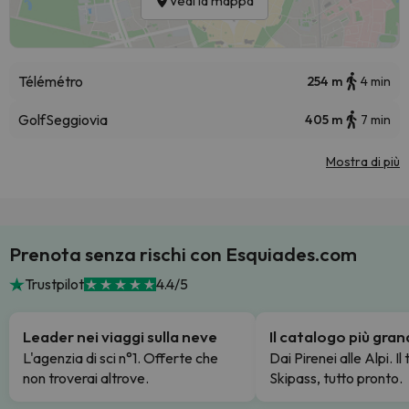
Vedi la mappa
Télémétro
254 m
4 min
Golf
Seggiovia
405 m
7 min
Mostra di più
Prenota senza rischi con Esquiades.com
Trustpilot
4.4/5
Leader nei viaggi sulla neve
Il catalogo più gra
L'agenzia di sci n°1. Offerte che
Dai Pirenei alle Alpi. Il
non troverai altrove.
Skipass, tutto pronto.