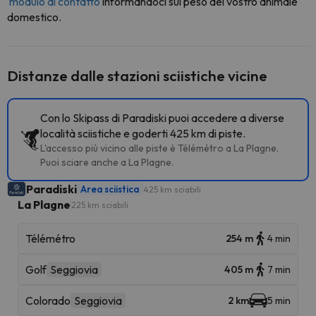
modulo di contatto
informandoci sul peso del vostro animale
domestico.
Distanze dalle stazioni sciistiche vicine
Con lo Skipass di Paradiski puoi accedere a diverse
località sciistiche e goderti 425 km di piste.
L'accesso più vicino alle piste è Télémétro a La Plagne.
Puoi sciare anche a La Plagne.
Paradiski
Area sciistica
425 km sciabili
La Plagne
225 km sciabili
Télémétro
254 m
4 min
Golf
Seggiovia
405 m
7 min
Colorado
Seggiovia
2 km
5 min