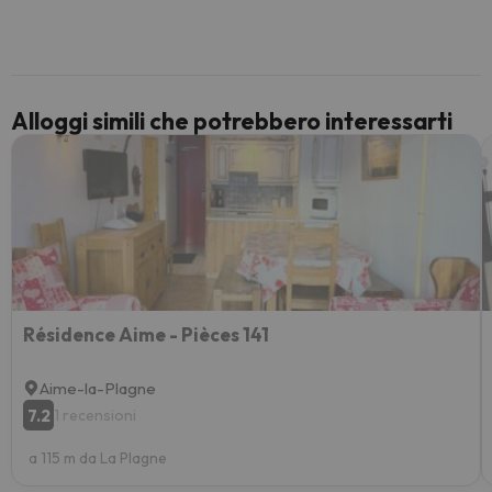
voluto
per 6 g
paghi 
Alloggi simili che potrebbero interessarti
Résidence Aime - Pièces 141
Aime-la-Plagne
7.2
1 recensioni
a 115 m da La Plagne