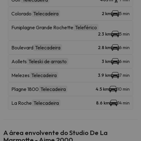
Colorado
Telecadeira
2 km
5 min
Funiplagne Grande Rochette
Teleférico
2.3 km
5 min
Boulevard
Telecadeira
2.8 km
6 min
Aollets
Teleski de arrasto
3 km
6 min
Melezes
Telecadeira
3.9 km
7 min
Plagne 1800
Telecadeira
4.5 km
10 min
La Roche
Telecadeira
8.6 km
14 min
A área envolvente do Studio De La
Marmotte - Aime 2000