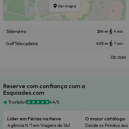
Ver mapa
Télémétro
254 m
4 min
Golf
Telecadeira
405 m
7 min
Ver mais
Reserve com confiança com a
Esquiades.com
Trustpilot
4.4/5
Líder em Férias na Neve
O maior catálogo
Agência N.º1 em Viagens de Ski!
Desde os Pirinéus aos