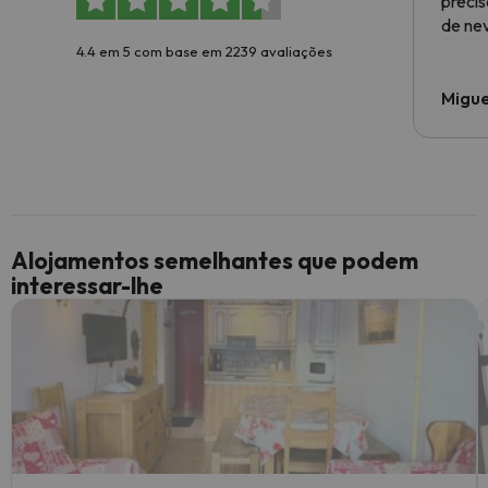
preci
de ne
4.4 em 5 com base em 2239 avaliações
Migue
Alojamentos semelhantes que podem
interessar-lhe