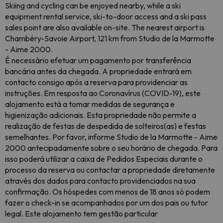
Skiing and cycling can be enjoyed nearby, while a ski
equipment rental service, ski-to-door access and a ski pass
sales point are also available on-site. The nearest airport is
Chambéry-Savoie Airport, 121 km from Studio de la Marmotte
- Aime 2000.
É necessário efetuar um pagamento por transferência
bancária antes da chegada. A propriedade entrará em
contacto consigo após a reserva para providenciar as
instruções. Em resposta ao Coronavírus (COVID-19), este
alojamento está a tomar medidas de segurança e
higienização adicionais. Esta propriedade não permite a
realização de festas de despedida de solteiros(as) e festas
semelhantes. Por favor, informe Studio de la Marmotte - Aime
2000 antecipadamente sobre o seu horário de chegada. Para
isso poderá utilizar a caixa de Pedidos Especiais durante o
processo da reserva ou contactar a propriedade diretamente
através dos dados para contacto providenciados na sua
confirmação. Os hóspedes com menos de 18 anos só podem
fazer o check-in se acompanhados por um dos pais ou tutor
legal. Este alojamento tem gestão particular