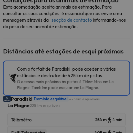
Condições para os animais de estimação
Esta acomodação aceita animais de estimação. Para
consultar as suas condições, é essencial que nos envie uma
mensagem através da
secção de contacto
informando-nos
do peso do seu animal de estimação.
Distâncias até estações de esqui próximas
Com o forfait de Paradiski, pode aceder a várias
estâncias e desfrutar de 425 km de pistas.
O acesso mais próximo às pistas é Télémétro em La
Plagne. Também pode esquiar em La Plagne.
Paradiski
Dominio esquiável
425 km esquiáveis
La Plagne
225 km esquiáveis
Télémétro
254 m
4 min
Golf
Telecadeira
405 m
7 min