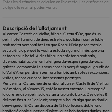
Totes les distàncies es calculen en línia recta. Les distàncies de
viatge a la realitat poden variar.
Descripció de l'allotjament
Al carrer Casteth de Vielha, hi ha el Ostau d'Òc, que és un
petit hotel familiar, de dues estrelles, acollidor i confortable,
amb molta personalitat, i en què Rosa i Núria posen tota la
seva ciència perquè la vostra estada sigui molt més que una
estada en un hotel. A dins hi ha una cafeteria amb saló,
diverses habitacions, un taller guarda-esquís i guarda-bicis,
galetes, companyia i els seus consells perquè pugueu gaudir de
la Vall d'Aran per dins, i per fora també, amb rutes i excursions,
visites, racons curiosos, interessants paratges ...
Per venir a l'Ostau, heu de arribar al carrer Casteth de Vielha, i
allà mateix, al número 13, està la nostra entrada. La recepció,
la cafeteria i un petit saló estan a la planta baixa. Des de les 8
del matí fins a les 1 de la nit, sempre hi haurà algú que us doni la
benvinguda. El Ostau disposa de 12 habitacions doble; una
habitació doble superior, dúplex; i dues habitacions dúplex, per