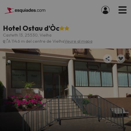
Hotel Ostau d'Òc
Casteth 13, 25530, Vielha
A 114.6 m del centre de Vielha
Veure al mapa