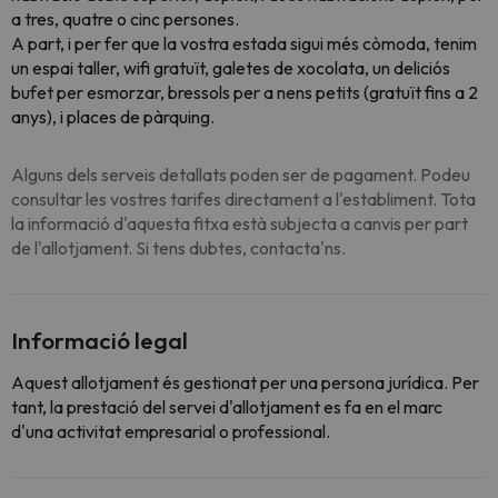
a tres, quatre o cinc persones.
A part, i per fer que la vostra estada sigui més còmoda, tenim
un espai taller, wifi gratuït, galetes de xocolata, un deliciós
bufet per esmorzar, bressols per a nens petits (gratuït fins a 2
anys), i places de pàrquing.
Alguns dels serveis detallats poden ser de pagament. Podeu
consultar les vostres tarifes directament a l'establiment. Tota
la informació d'aquesta fitxa està subjecta a canvis per part
de l'allotjament. Si tens dubtes, contacta'ns.
Informació legal
Aquest allotjament és gestionat per una persona jurídica. Per
tant, la prestació del servei d'allotjament es fa en el marc
d'una activitat empresarial o professional.