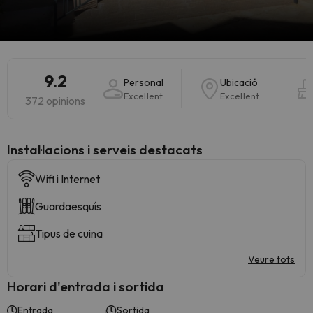
9.2
Personal
Ubicació
Excel·lent
Excel·lent
372 opinions
Instal·lacions i serveis destacats
Wifi i Internet
Guardaesquís
Tipus de cuina
Veure tots
Horari d'entrada i sortida
Entrada
Sortida