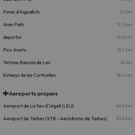
Forau d'Aigualluts
11.1 km
Aran Park
12.3 km
deportur
13.3 km
Pico Aneto
13.7 km
Termas Baronía de Les
14 km
Estanys de les Corticelles
18.6 km
Aeroports propers
Aeroport de La Seu d'Urgell (LEU)
64.5 km
Aeroport de Tarbes (XTB - Aeródromo de Tarbes)
81.8 km