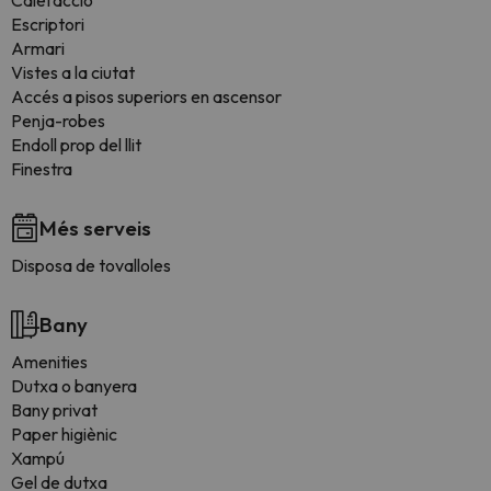
Calefacció
Escriptori
Armari
Vistes a la ciutat
Accés a pisos superiors en ascensor
Penja-robes
Endoll prop del llit
Finestra
Més serveis
Disposa de tovalloles
Bany
Amenities
Dutxa o banyera
Bany privat
Paper higiènic
Xampú
Gel de dutxa