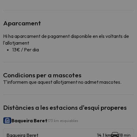
Aparcament
Hi ha aparcament de pagament disponible en els voltants de
l'allotjament
13€ / Per dia
Condicions per a mascotes
T'informem que aquest allotjament no admet mascotes.
Distàncies a les estacions d'esquí properes
Baqueira Beret
173 km esquiables
Baqueira Beret
14.1 km
18 min