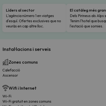
Líders al sector
El catàleg més gran
L'agència número 1 en viatges
Dels Pirineus als Alps 
d'esquí. Ofertes exclusives que no
Tenim l'hotel que busq
veuràs en cap altre lloc.
l'estació que somies.
Instal·lacions i serveis
Zones comuns
Calefacció
Ascensor
Wifi i Internet
Wi-Fi
Wi-Fi gratuit en zones comuns