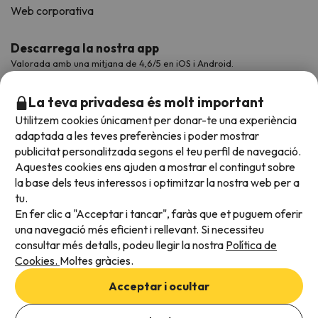
Web corporativa
Descarrega la nostra app
Valorada amb una mitjana de 4,6/5 en iOS i Android.
La teva privadesa és molt important
Utilitzem cookies únicament per donar-te una experiència
adaptada a les teves preferències i poder mostrar
publicitat personalitzada segons el teu perfil de navegació.
Aquestes cookies ens ajuden a mostrar el contingut sobre
la base dels teus interessos i optimitzar la nostra web per a
tu.
En fer clic a "Acceptar i tancar", faràs que et puguem oferir
Acceptem
una navegació més eficient i rellevant. Si necessiteu
consultar més detalls, podeu llegir la nostra
Política de
Cookies.
Moltes gràcies.
Condicions generals
Acceptar i ocultar
Privadesa de dades
Afegeix les dates per comprovar la disponibilitat
Política de cookies