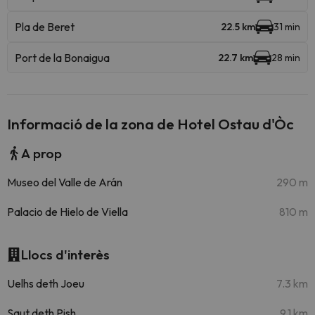
Pla de Beret
22.5 km
31 min
Port de la Bonaigua
22.7 km
28 min
Informació de la zona de Hotel Ostau d'Òc
A prop
Museo del Valle de Arán
290 m
Palacio de Hielo de Viella
810 m
Llocs d'interès
Uelhs deth Joeu
7.3 km
Saut deth Pish
9.1 km