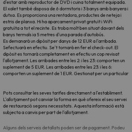
d'estar amb reproductor de DVD i cuina totalment equipada.
El xalet també disposa de 6 dormitoris i 3 banys amb banyera i
dutxa. Es proporciona una rentadora, productes de neteja i
estris de planxa. Hi ha aparcament privat gratuït i WiFi
gratuïta a tot el recinte. Es troba molt ben situat davant dels
banys termals ia 5 metres d'una parada d'autobús.
Es demanarà un dipòsit per danys de 12 EUR a l'arribada.
Sefectuarà en efectiu. Se't tornarà en fer el check-out. El
dipòsit es tornarà completament en efectiu un cop revisat
l'allotjament. Les arribades entre les 2: i les 23: comporten un
suplement de 5 EUR. Les arribades entre les 23: i les 6:
comporten un suplement de 1 EUR. Gestionat per un particular
Pots consultar les seves tarifes directament a l'establiment.
L'allotjament pot canviar la forma en què ofereix el seu servei
de restauració segons necessitats. Aquesta informació està
subjecta a canvis per part de l'allotjament.
Alguns dels serveis detallats poden ser de pagament. Podeu