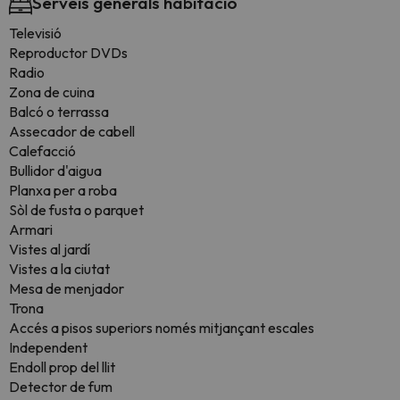
Serveis generals habitació
Televisió
Reproductor DVDs
Radio
Zona de cuina
Balcó o terrassa
Assecador de cabell
Calefacció
Bullidor d'aigua
Planxa per a roba
Sòl de fusta o parquet
Armari
Vistes al jardí
Vistes a la ciutat
Mesa de menjador
Trona
Accés a pisos superiors només mitjançant escales
Independent
Endoll prop del llit
Detector de fum