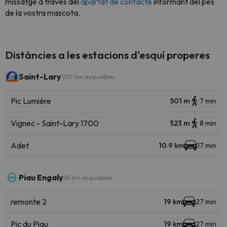
missatge a través del
apartat de contacte
informant del pes
de la vostra mascota.
Distàncies a les estacions d'esquí properes
Saint-Lary
100 km esquiables
Pic Lumière
501 m
7 min
Vignec - Saint-Lary 1700
523 m
8 min
Adet
10.9 km
17 min
Piau Engaly
65 km esquiables
remonte 2
19 km
27 min
Pic du Piau
19 km
27 min