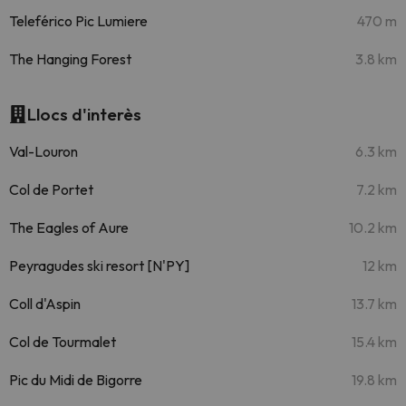
Teleférico Pic Lumiere
470 m
The Hanging Forest
3.8 km
Llocs d'interès
Val-Louron
6.3 km
Col de Portet
7.2 km
The Eagles of Aure
10.2 km
Peyragudes ski resort [N'PY]
12 km
Coll d'Aspin
13.7 km
Col de Tourmalet
15.4 km
Pic du Midi de Bigorre
19.8 km