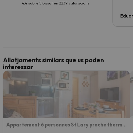
4.4 sobre 5 basat en 2239 valoracions
Edua
Allotjaments similars que us poden
interessar
Appartement 6 personnes St Lary proche thermes avec parking privé - FR-1-296-136