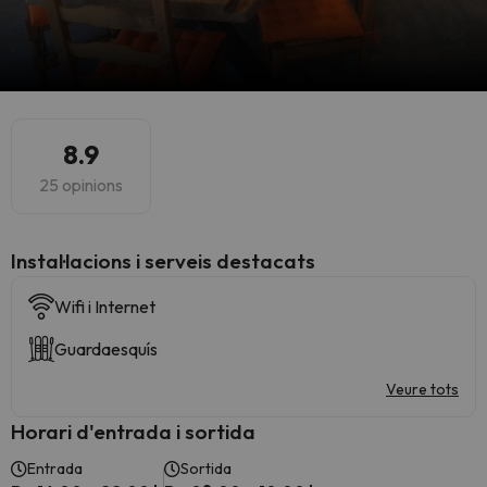
8.9
25 opinions
Instal·lacions i serveis destacats
Wifi i Internet
Guardaesquís
Veure tots
Horari d'entrada i sortida
Entrada
Sortida