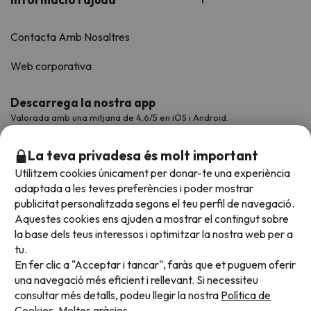
Contacta Amb Nosaltres
Web corporativa
Descarrega la nostra app
Valorada amb una mitjana de 4,6/5 en iOS i Android.
La teva privadesa és molt important
Utilitzem cookies únicament per donar-te una experiència
adaptada a les teves preferències i poder mostrar
publicitat personalitzada segons el teu perfil de navegació.
Aquestes cookies ens ajuden a mostrar el contingut sobre
la base dels teus interessos i optimitzar la nostra web per a
tu.
En fer clic a "Acceptar i tancar", faràs que et puguem oferir
Acceptem
una navegació més eficient i rellevant. Si necessiteu
consultar més detalls, podeu llegir la nostra
Política de
Cookies.
Moltes gràcies.