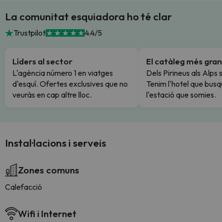
La comunitat esquiadora ho té clar
Trustpilot
4.4/5
Líders al sector
El catàleg més gran
L'agència número 1 en viatges
Dels Pirineus als Alps 
d'esquí. Ofertes exclusives que no
Tenim l'hotel que busq
veuràs en cap altre lloc.
l'estació que somies.
Instal·lacions i serveis
Zones comuns
Calefacció
Wifi i Internet