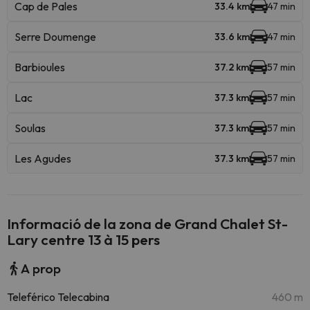
Cap de Pales
33.4 km
47 min
Serre Doumenge
33.6 km
47 min
Barbioules
37.2 km
57 min
Lac
37.3 km
57 min
Soulas
37.3 km
57 min
Les Agudes
37.3 km
57 min
Informació de la zona de Grand Chalet St-
Lary centre 13 à 15 pers
A prop
Teleférico Telecabina
460 m