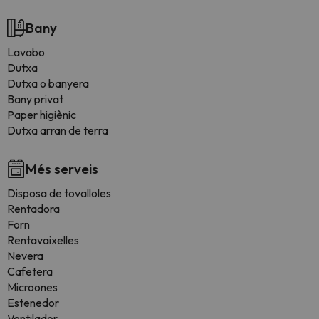
Bany
Lavabo
Dutxa
Dutxa o banyera
Bany privat
Paper higiènic
Dutxa arran de terra
Més serveis
Disposa de tovalloles
Rentadora
Forn
Rentavaixelles
Nevera
Cafetera
Microones
Estenedor
Ventilador