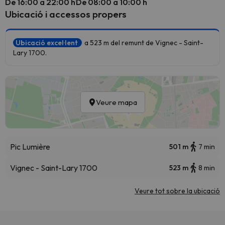
De 16:00 a 22:00 h
De 08:00 a 10:00 h
Ubicació i accessos propers
Ubicació excel·lent
a 523 m del remunt de Vignec - Saint-
Lary 1700.
Veure mapa
Pic Lumière
501 m
7 min
Vignec - Saint-Lary 1700
523 m
8 min
Veure tot sobre la ubicació