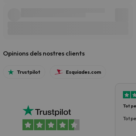
Opinions dels nostres clients
Trustpilot
Esquiades.com
Tot p
Tot p