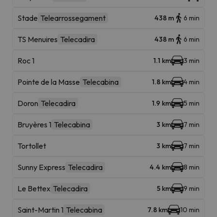
Stade
Telearrossegament
438 m
6 min
TS Menuires
Telecadira
438 m
6 min
Roc 1
1.1 km
3 min
Pointe de la Masse
Telecabina
1.8 km
4 min
Doron
Telecadira
1.9 km
5 min
Bruyères 1
Telecabina
3 km
7 min
Tortollet
3 km
7 min
Sunny Express
Telecadira
4.4 km
8 min
Le Bettex
Telecadira
5 km
9 min
Saint-Martin 1
Telecabina
7.8 km
10 min