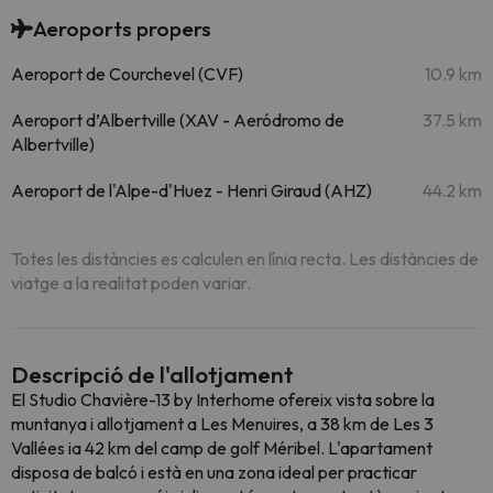
Aeroports propers
Aeroport de Courchevel (CVF)
10.9 km
Aeroport d’Albertville (XAV - Aeródromo de
37.5 km
Albertville)
Aeroport de l'Alpe-d'Huez - Henri Giraud (AHZ)
44.2 km
Totes les distàncies es calculen en línia recta. Les distàncies de
viatge a la realitat poden variar.
Descripció de l'allotjament
El Studio Chavière-13 by Interhome ofereix vista sobre la
muntanya i allotjament a Les Menuires, a 38 km de Les 3
Vallées ia 42 km del camp de golf Méribel. L'apartament
disposa de balcó i està en una zona ideal per practicar