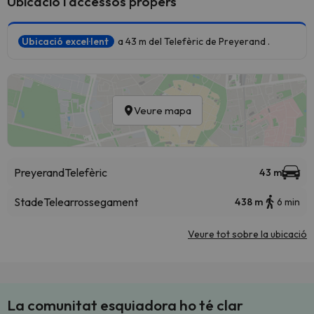
Ubicació i accessos propers
Ubicació excel·lent
a 43 m del Telefèric de Preyerand .
Veure mapa
Preyerand
Telefèric
43 m
Stade
Telearrossegament
438 m
6 min
Veure tot sobre la ubicació
La comunitat esquiadora ho té clar