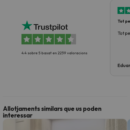
Tot p
Tot p
4.4 sobre 5 basat en 2239 valoracions
Edua
Allotjaments similars que us poden
interessar