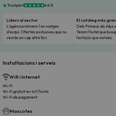
Trustpilot
4.4/5
Líders al sector
El catàleg més gran
L'agència número 1 en viatges
Dels Pirineus als Alps 
d'esquí. Ofertes exclusives que no
Tenim l'hotel que busq
veuràs en cap altre lloc.
l'estació que somies.
Instal·lacions i serveis
Wifi i Internet
Wi-Fi
Wi-Fi gratuït en tot l'hotel
Wi-Fi de pagament
Mascotes