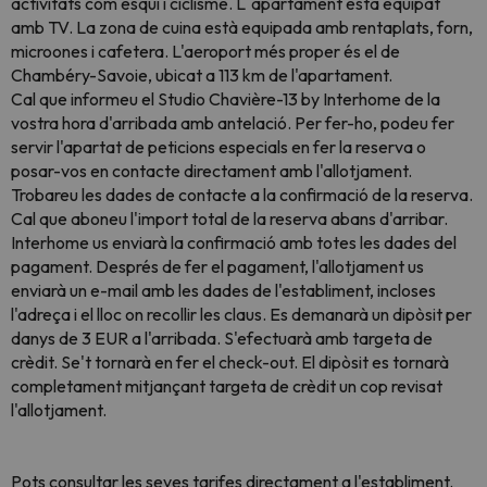
activitats com esquí i ciclisme. L´apartament està equipat
amb TV. La zona de cuina està equipada amb rentaplats, forn,
microones i cafetera. L'aeroport més proper és el de
Chambéry-Savoie, ubicat a 113 km de l'apartament.
Cal que informeu el Studio Chavière-13 by Interhome de la
vostra hora d'arribada amb antelació. Per fer-ho, podeu fer
servir l'apartat de peticions especials en fer la reserva o
posar-vos en contacte directament amb l'allotjament.
Trobareu les dades de contacte a la confirmació de la reserva.
Cal que aboneu l'import total de la reserva abans d'arribar.
Interhome us enviarà la confirmació amb totes les dades del
pagament. Després de fer el pagament, l'allotjament us
enviarà un e-mail amb les dades de l'establiment, incloses
l'adreça i el lloc on recollir les claus. Es demanarà un dipòsit per
danys de 3 EUR a l'arribada. S'efectuarà amb targeta de
crèdit. Se't tornarà en fer el check-out. El dipòsit es tornarà
completament mitjançant targeta de crèdit un cop revisat
l'allotjament.
Pots consultar les seves tarifes directament a l'establiment.