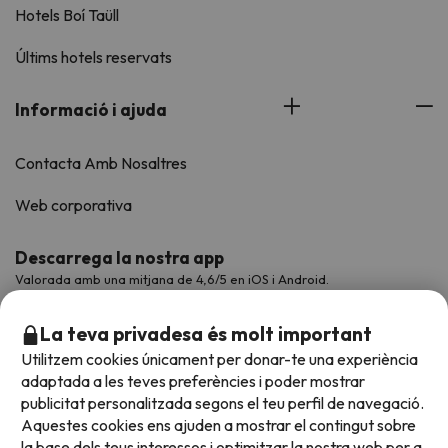
Hotels Boí Taüll
Últims hotels reservats
Informació i ajuda
Contacta Amb Nosaltres
Web corporativa
Descarrega la nostra app
Valorada amb una mitjana de 4,6/5 en iOS i Android.
La teva privadesa és molt important
Utilitzem cookies únicament per donar-te una experiència
adaptada a les teves preferències i poder mostrar
publicitat personalitzada segons el teu perfil de navegació.
Aquestes cookies ens ajuden a mostrar el contingut sobre
la base dels teus interessos i optimitzar la nostra web per a