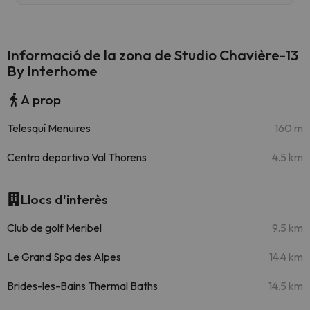
Informació de la zona de Studio Chavière-13
By Interhome
A prop
Telesquí Menuires
160 m
Centro deportivo Val Thorens
4.5 km
Llocs d'interès
Club de golf Meribel
9.5 km
Le Grand Spa des Alpes
14.4 km
Brides-les-Bains Thermal Baths
14.5 km