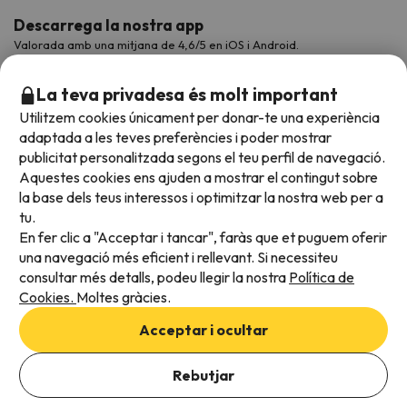
Descarrega la nostra app
Valorada amb una mitjana de 4,6/5 en iOS i Android.
La teva privadesa és molt important
Utilitzem cookies únicament per donar-te una experiència
adaptada a les teves preferències i poder mostrar
publicitat personalitzada segons el teu perfil de navegació.
Aquestes cookies ens ajuden a mostrar el contingut sobre
la base dels teus interessos i optimitzar la nostra web per a
tu.
En fer clic a "Acceptar i tancar", faràs que et puguem oferir
Acceptem
una navegació més eficient i rellevant. Si necessiteu
consultar més detalls, podeu llegir la nostra
Política de
Cookies.
Moltes gràcies.
Condicions generals
Acceptar i ocultar
Privadesa de dades
Afegeix les dates per comprovar la disponibilitat
Política de cookies
Rebutjar
Afegir dates
Viajes para ti S.L.U. Copyright © Esquiades.com 2002-2026