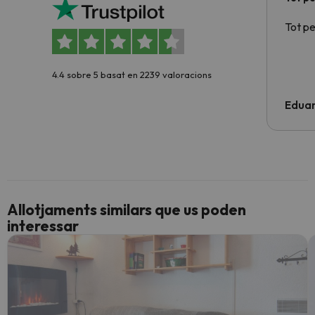
Tot p
4.4 sobre 5 basat en 2239 valoracions
Edua
Allotjaments similars que us poden
interessar