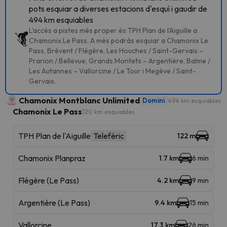
pots esquiar a diverses estacions d'esquí i gaudir de
494 km esquiables
L'accés a pistes més proper és TPH Plan de l'Aiguille a
Chamonix Le Pass. A més podràs esquiar a Chamonix Le
Pass, Brévent / Flégère, Les Houches / Saint-Gervais –
Prarion / Bellevue, Grands Montets – Argentière, Balme /
Les Autannes – Vallorcine / Le Tour i Megève / Saint-
Gervais.
Chamonix Montblanc Unlimited
Domini
494 km esquiables
Chamonix Le Pass
120 km esquiables
TPH Plan de l'Aiguille
Telefèric
122 m
Chamonix Planpraz
1.7 km
6 min
Flégère (Le Pass)
4.2 km
9 min
Argentière (Le Pass)
9.4 km
15 min
Vallorcine
17.3 km
26 min