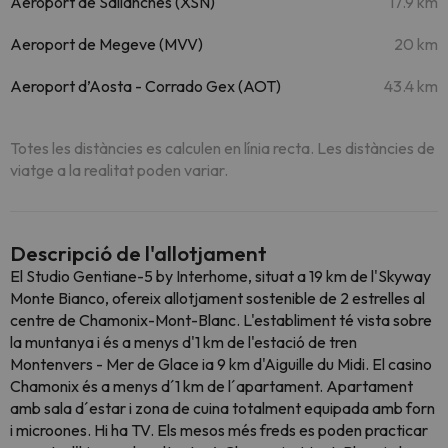
Aeroport de Sallanches (XSN)
17.9 km
Aeroport de Megeve (MVV)
20 km
Aeroport d’Aosta - Corrado Gex (AOT)
43.4 km
Totes les distàncies es calculen en línia recta. Les distàncies de
viatge a la realitat poden variar.
Descripció de l'allotjament
El Studio Gentiane-5 by Interhome, situat a 19 km de l'Skyway
Monte Bianco, ofereix allotjament sostenible de 2 estrelles al
centre de Chamonix-Mont-Blanc. L'establiment té vista sobre
la muntanya i és a menys d'1 km de l'estació de tren
Montenvers - Mer de Glace ia 9 km d'Aiguille du Midi. El casino
Chamonix és a menys d´1 km de l´apartament. Apartament
amb sala d´estar i zona de cuina totalment equipada amb forn
i microones. Hi ha TV. Els mesos més freds es poden practicar