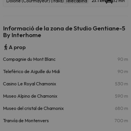
Dolone (Courmayeur) (Italia)
Telecabina
23.1 km
32 min
Informació de la zona de Studio Gentiane-5
By Interhome
A prop
Compagnie du Mont Blanc
90 m
Teleférico de Aiguille du Midi
90 m
Casino Le Royal Chamonix
530 m
Museo Alpino de Chamonix
590 m
Museo del cristal de Chamonix
680 m
Tranvía de Montenvers
700 m