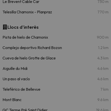
Le Brevent Cable Car
730 m
Telesilla Chamonix - Planpraz
770 m
Llocs d'interès
Pista de hielo de Chamonix
900 m
Complejo deportivo Richard Bozon
1.2 km
Cueva de hielo Grotte de Glace
4.3 km
Aiguille du Midi
4.6 km
Un paso al vacío
4.6 km
Teleférico de Bellevue
7 km
Mont Blanc
9.6 km
QC Terme Pré Saint Didier
19.6 km