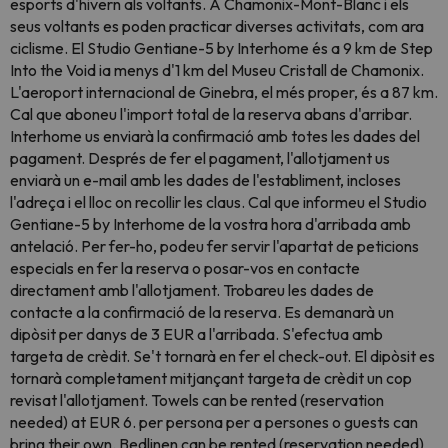
esports d'hivern als voltants. A Chamonix-Mont-Blanc i els
seus voltants es poden practicar diverses activitats, com ara
ciclisme. El Studio Gentiane-5 by Interhome és a 9 km de Step
Into the Void ia menys d'1 km del Museu Cristall de Chamonix.
L'aeroport internacional de Ginebra, el més proper, és a 87 km.
Cal que aboneu l'import total de la reserva abans d'arribar.
Interhome us enviarà la confirmació amb totes les dades del
pagament. Després de fer el pagament, l'allotjament us
enviarà un e-mail amb les dades de l'establiment, incloses
l'adreça i el lloc on recollir les claus. Cal que informeu el Studio
Gentiane-5 by Interhome de la vostra hora d'arribada amb
antelació. Per fer-ho, podeu fer servir l'apartat de peticions
especials en fer la reserva o posar-vos en contacte
directament amb l'allotjament. Trobareu les dades de
contacte a la confirmació de la reserva. Es demanarà un
dipòsit per danys de 3 EUR a l'arribada. S'efectua amb
targeta de crèdit. Se't tornarà en fer el check-out. El dipòsit es
tornarà completament mitjançant targeta de crèdit un cop
revisat l'allotjament. Towels can be rented (reservation
needed) at EUR 6. per persona per a persones o guests can
bring their own. Bedlinen can be rented (reservation needed)