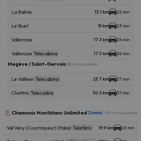
La Balme
13.1 km
22 min
Le Buet
15 km
23 min
Vallorcine
17.3 km
26 min
Vallorcine
Telecabina
17.3 km
26 min
Megève / Saint-Gervais
185 km esquiables
Le Valléen
Telecabina
23.7 km
27 min
Chattrix
Telecadira
30.5 km
37 min
Chamonix Montblanc Unlimited
Domini
494 km esquiables
Val Veny (Courmayeur) (Italia)
Telefèric
19.9 km
26 min