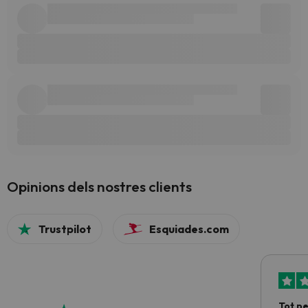
Opinions dels nostres clients
Trustpilot
Esquiades.com
Tot p