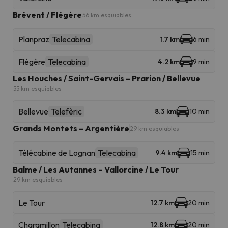
Brévent / Flégère
56 km esquiables
Planpraz
Telecabina
1.7 km
6 min
Flégère
Telecabina
4.2 km
9 min
Les Houches / Saint-Gervais – Prarion / Bellevue
55 km esquiables
Bellevue
Telefèric
8.3 km
10 min
Grands Montets – Argentière
29 km esquiables
Télécabine de Lognan
Telecabina
9.4 km
15 min
Balme / Les Autannes – Vallorcine / Le Tour
29 km esquiables
Le Tour
12.7 km
20 min
Charamillon
Telecabina
12.8 km
20 min