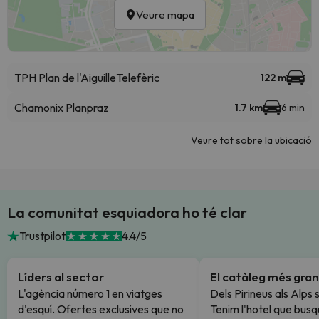
Veure mapa
TPH Plan de l'Aiguille
Telefèric
122 m
Chamonix Planpraz
1.7 km
6 min
Veure tot sobre la ubicació
La comunitat esquiadora ho té clar
Trustpilot
4.4/5
Líders al sector
El catàleg més gran
L'agència número 1 en viatges
Dels Pirineus als Alps 
d'esquí. Ofertes exclusives que no
Tenim l'hotel que busq