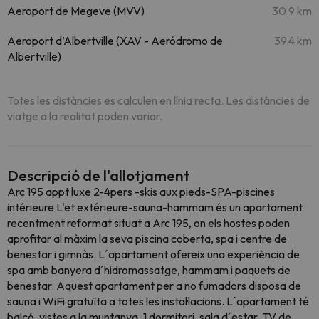
Aeroport de Megeve (MVV)
30.9 km
Aeroport d’Albertville (XAV - Aeródromo de
39.4 km
Albertville)
Totes les distàncies es calculen en línia recta. Les distàncies de
viatge a la realitat poden variar.
Descripció de l'allotjament
Arc 195 appt luxe 2-4pers -skis aux pieds-SPA-piscines
intérieure L'et extérieure-sauna-hammam és un apartament
recentment reformat situat a Arc 195, on els hostes poden
aprofitar al màxim la seva piscina coberta, spa i centre de
benestar i gimnàs. L´apartament ofereix una experiència de
spa amb banyera d´hidromassatge, hammam i paquets de
benestar. Aquest apartament per a no fumadors disposa de
sauna i WiFi gratuïta a totes les instal·lacions. L´apartament té
balcó, vistes a la muntanya, 1 dormitori, sala d´estar, TV de