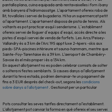
pantalla plana, cuina equipada amb rentavaixelles i forn i bany
amb banyera d´hidromassatge. L'apartament ofereix roba de
llit, tovalloles i servei de bugaderia. Hi ha un supermercat petit
a l'apartament. L'apartament disposa de pista de tennis. Als
voltants es pot practicar esquí i senderisme. L´establiment
ofereix servei de lloguer d´equips d´esquí, accés directe a les
pistes d´esquí i servei de venda de forfets. Les Arcs/Peisey-
Vallandry és a 3 km de l'Arc 195 appt luxe 2-4pers -skis aux
pieds-SPA-piscines intérieure et sauna-hammam, mentre que
Sainte-Foy-Tarentaise és a 39 km. L'aeroport de Chambéry-
Savoie és el més proper i és a 134 km.
En aquest allotjament no es poden celebrar comiats de solter
o soltera ni festes semblants. Si causes danys a l'allotjament
durant la teva estada, podrien demanar-te un pagament de
fins a 3 EUR després del check-out, segons les
condicions
sobre danys a l'allotjament
. Gestionat per un particular
Pots consultar les seves tarifes directament a l'establiment.
L'allotjament pot canviar la forma en què ofereix el seu servei