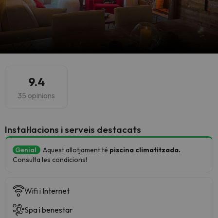
9.4
35 opinions
Instal·lacions i serveis destacats
Genial
Aquest allotjament té
piscina climatitzada.
Consulta les condicions!
Wifi i Internet
Spa i benestar