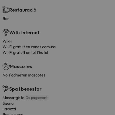
Restauració
Bar
Wifi i Internet
Wi-Fi
Wi-Fi gratuit en zones comuns
Wi-Fi gratuït en tot l'hotel
Mascotes
No s'admeten mascotes
Spa i benestar
Massatgista
De pagament
Sauna
Jacuzzi
Banys turcs