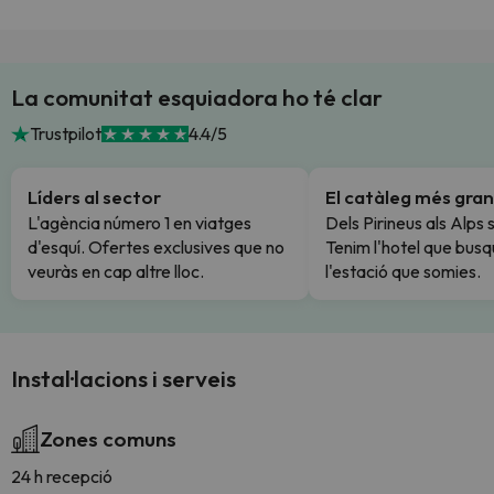
La comunitat esquiadora ho té clar
Trustpilot
4.4/5
Líders al sector
El catàleg més gran
L'agència número 1 en viatges
Dels Pirineus als Alps 
d'esquí. Ofertes exclusives que no
Tenim l'hotel que busq
veuràs en cap altre lloc.
l'estació que somies.
Instal·lacions i serveis
Zones comuns
24 h recepció