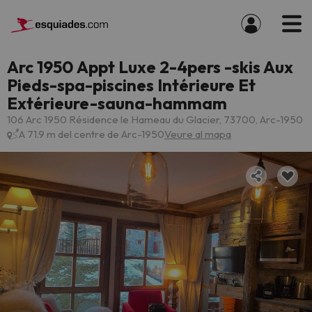
Arc 1950 Appt Luxe 2-4pers -skis Aux
Pieds-spa-piscines Intérieure Et
Extérieure-sauna-hammam
106 Arc 1950 Résidence le Hameau du Glacier, 73700, Arc-1950
A 71.9 m del centre de Arc-1950
Veure al mapa