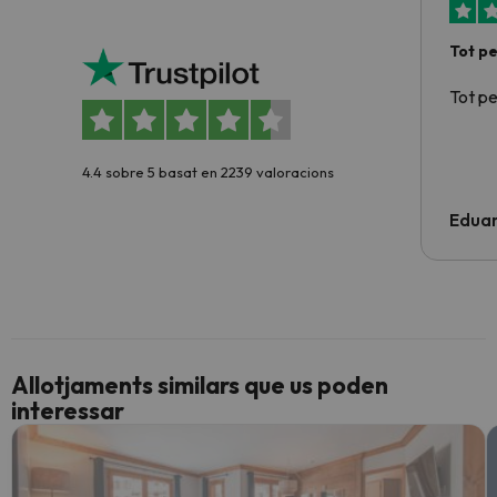
Tot p
Tot p
4.4 sobre 5 basat en 2239 valoracions
Edua
Allotjaments similars que us poden
interessar