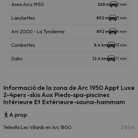
Area Arcs 1950
268 m
1 min
Lanchettes
892 m
3 min
Arc 2000 - La Tyrolienne
892 m
4 min
Combettes
8.4 km
13 min
Dahu
12.6 km
17 min
Informació de la zona de Arc 1950 Appt Luxe
2-4pers -skis Aux Pieds-spa-piscines
Intérieure Et Extérieure-sauna-hammam
A prop
Telesilla Les Villards en Arc 1800
3.8 km