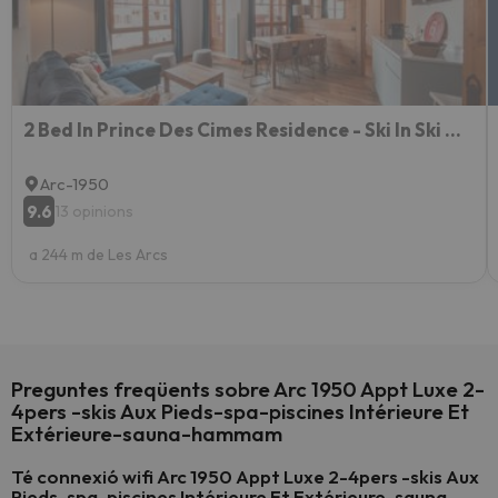
2 Bed In Prince Des Cimes Residence - Ski In Ski Out - Arc 1950
Arc-1950
9.6
13 opinions
a 244 m de Les Arcs
Preguntes freqüents sobre Arc 1950 Appt Luxe 2-
4pers -skis Aux Pieds-spa-piscines Intérieure Et
Extérieure-sauna-hammam
Té connexió wifi Arc 1950 Appt Luxe 2-4pers -skis Aux
Pieds-spa-piscines Intérieure Et Extérieure-sauna-