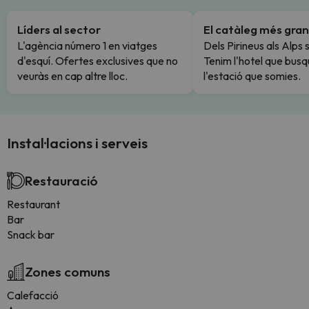
Líders al sector
El catàleg més gran
L'agència número 1 en viatges
Dels Pirineus als Alps 
d'esquí. Ofertes exclusives que no
Tenim l'hotel que busq
veuràs en cap altre lloc.
l'estació que somies.
Instal·lacions i serveis
Restauració
Restaurant
Bar
Snack bar
Zones comuns
Calefacció