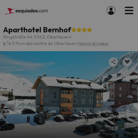
Aparthotel Bernhof
Ringstraße 44, 5562, Obertauern
A 976 m del centre de Obertauern
Veure al mapa