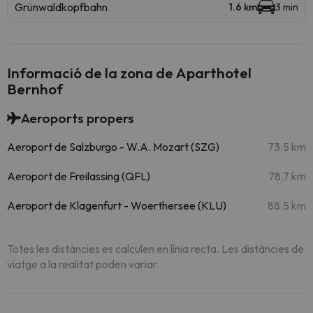
Grünwaldkopfbahn
1.6 km
3 min
Informació de la zona de Aparthotel
Bernhof
Aeroports propers
Aeroport de Salzburgo - W.A. Mozart (SZG)
73.5 km
Aeroport de Freilassing (QFL)
78.7 km
Aeroport de Klagenfurt - Woerthersee (KLU)
88.5 km
Totes les distàncies es calculen en línia recta. Les distàncies de
viatge a la realitat poden variar.