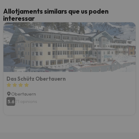
Allotjaments similars que us poden
interessar
Das Schütz Obertauern
Obertauern
5.6
71 opinions