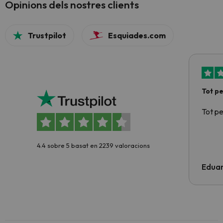
Opinions dels nostres clients
Trustpilot
Esquiades.com
Tot p
Tot p
4.4 sobre 5 basat en 2239 valoracions
Edua