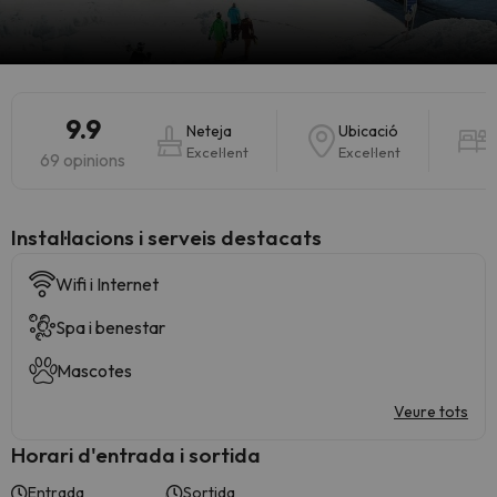
9.9
Neteja
Ubicació
Excel·lent
Excel·lent
E
69 opinions
Instal·lacions i serveis destacats
Wifi i Internet
Spa i benestar
Mascotes
Veure tots
Horari d'entrada i sortida
Entrada
Sortida