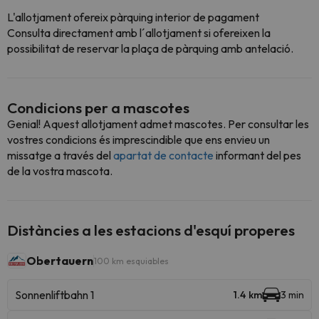
L'allotjament ofereix pàrquing interior de pagament
Consulta directament amb l´allotjament si ofereixen la
possibilitat de reservar la plaça de pàrquing amb antelació.
Condicions per a mascotes
Genial! Aquest allotjament admet mascotes. Per consultar les
vostres condicions és imprescindible que ens envieu un
missatge a través del
apartat de contacte
informant del pes
de la vostra mascota.
Distàncies a les estacions d'esquí properes
Obertauern
100 km esquiables
Sonnenliftbahn 1
1.4 km
3 min