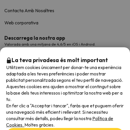
Contacta Amb Nosaltres
Web corporativa
Descarrega la nostra app
Valorada amb una mitjana de 4,6/5 en iOS i Android.
La teva privadesa és molt important
Utilitzem cookies únicament per donar-te una experiència
adaptada a les teves preferències i poder mostrar
publicitat personalitzada segons el teu perfil de navegació.
Aquestes cookies ens ajuden a mostrar el contingut sobre
la base dels teus interessos i optimitzar la nostra web per a
tu.
En fer clic a "Acceptar i tancar", faràs que et puguem oferir
Acceptem
una navegació més eficient i rellevant. Si necessiteu
consultar més detalls, podeu llegir la nostra
Política de
Cookies.
Moltes gràcies.