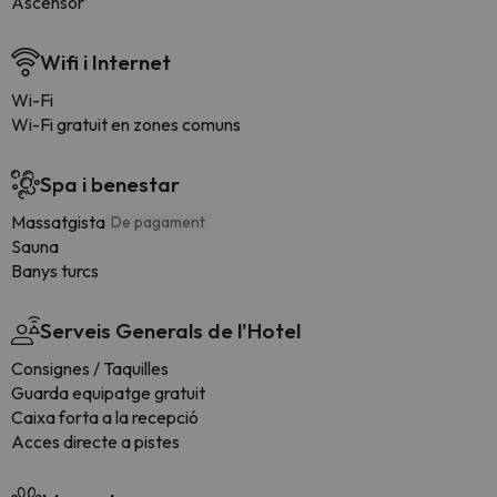
Ascensor
Wifi i Internet
Wi-Fi
Wi-Fi gratuit en zones comuns
Spa i benestar
Massatgista
De pagament
Sauna
Banys turcs
Serveis Generals de l'Hotel
Consignes / Taquilles
Guarda equipatge gratuit
Caixa forta a la recepció
Acces directe a pistes