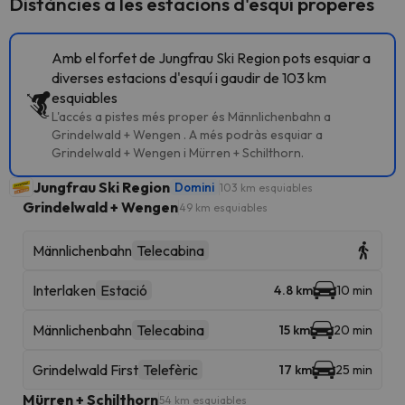
Distàncies a les estacions d'esquí properes
Amb el forfet de Jungfrau Ski Region pots esquiar a
diverses estacions d'esquí i gaudir de 103 km
esquiables
L'accés a pistes més proper és Männlichenbahn a
Grindelwald + Wengen . A més podràs esquiar a
Grindelwald + Wengen i Mürren + Schilthorn.
Jungfrau Ski Region
Domini
103 km esquiables
Grindelwald + Wengen
49 km esquiables
Männlichenbahn
Telecabina
Interlaken
Estació
4.8 km
10 min
Männlichenbahn
Telecabina
15 km
20 min
Grindelwald First
Telefèric
17 km
25 min
Mürren + Schilthorn
54 km esquiables