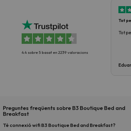
Tot p
Tot p
4.4 sobre 5 basat en 2239 valoracions
Edua
Preguntes freqüents sobre B3 Boutique Bed and
Breakfast
Té connexió wifi B3 Boutique Bed and Breakfast?