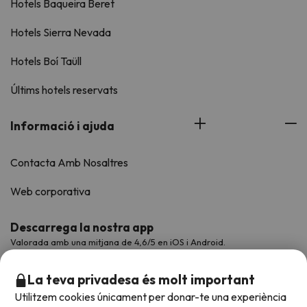
Hotels Baqueira Beret
Hotels Sierra Nevada
Hotels Boí Taüll
Últims hotels reservats
Informació i ajuda
Contacta Amb Nosaltres
Web corporativa
Descarrega la nostra app
Valorada amb una mitjana de 4,6/5 en iOS i Android.
La teva privadesa és molt important
Utilitzem cookies únicament per donar-te una experiència