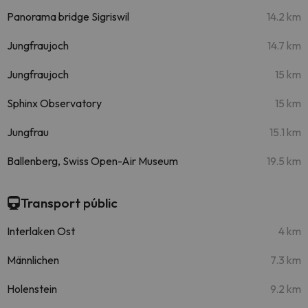
Panorama bridge Sigriswil
14.2 km
Jungfraujoch
14.7 km
Jungfraujoch
15 km
Sphinx Observatory
15 km
Jungfrau
15.1 km
Ballenberg, Swiss Open-Air Museum
19.5 km
Transport públic
Interlaken Ost
4 km
Männlichen
7.3 km
Holenstein
9.2 km