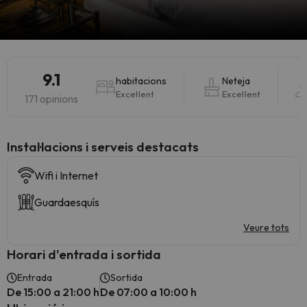
9.1
habitacions
Neteja
Excel·lent
Excel·lent
171 opinions
Instal·lacions i serveis destacats
Wifi i Internet
Guardaesquís
Veure tots
Horari d'entrada i sortida
Entrada
Sortida
De 15:00 a 21:00 h
De 07:00 a 10:00 h