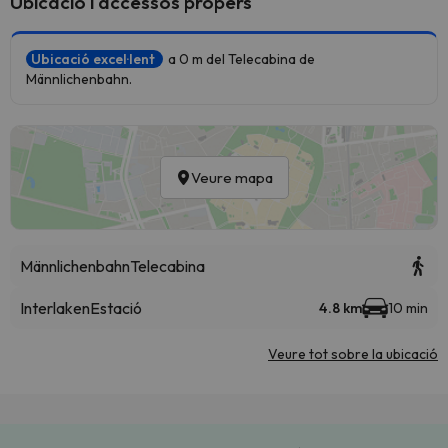
Ubicació i accessos propers
Ubicació excel·lent
a 0 m del Telecabina de
Männlichenbahn.
Veure mapa
Männlichenbahn
Telecabina
Interlaken
Estació
4.8 km
10 min
Veure tot sobre la ubicació