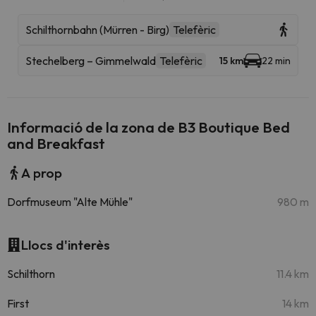
Schilthornbahn (Mürren - Birg)
Telefèric
Stechelberg – Gimmelwald
Telefèric
15 km
22 min
Informació de la zona de B3 Boutique Bed
and Breakfast
A prop
Dorfmuseum "Alte Mühle"
980 m
Llocs d'interès
Schilthorn
11.4 km
First
14 km