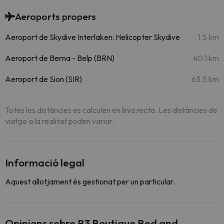
Aeroports propers
Aeroport de Skydive Interlaken: Helicopter Skydive
1.5 km
Aeroport de Berna - Belp (BRN)
40.1 km
Aeroport de Sion (SIR)
63.5 km
Totes les distàncies es calculen en línia recta. Les distàncies de
viatge a la realitat poden variar.
Informació legal
Aquest allotjament és gestionat per un particular.
Opinions sobre B3 Boutique Bed and