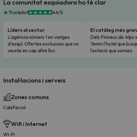
La comunitat esquiadora ho té clar
Trustpilot
4.4/5
Líders al sector
El catàleg més gran
L'agència número 1 en viatges
Dels Pirineus als Alps 
d'esquí. Ofertes exclusives que no
Tenim l'hotel que busq
veuràs en cap altre lloc.
l'estació que somies.
Instal·lacions i serveis
Zones comuns
Calefacció
Wifi i Internet
Wi-Fi