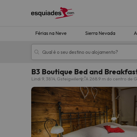
Férias na Neve
Sierra Nevada
A
B3 Boutique Bed and Breakfas
Férias na neve
Hotéis de montan
Lindi 9, 3814, Gsteigwiler
A 268.9 m do centro de G
Oops, não encontramos nenhum resultado que 