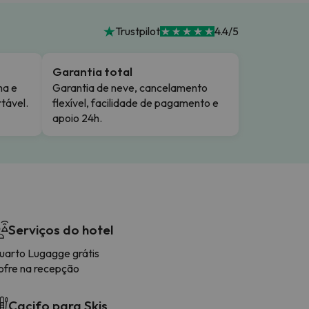
Trustpilot
4.4/5
Garantia total
ma e
Garantia de neve, cancelamento
tável.
flexível, facilidade de pagamento e
apoio 24h.
Serviços do hotel
uarto Lugagge grátis
ofre na recepção
Cacifo para Skis