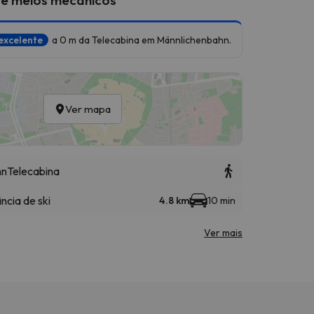
excelente
a 0 m da Telecabina em Männlichenbahn.
Ver mapa
hn
Telecabina
ncia de ski
4.8 km
10 min
Ver mais