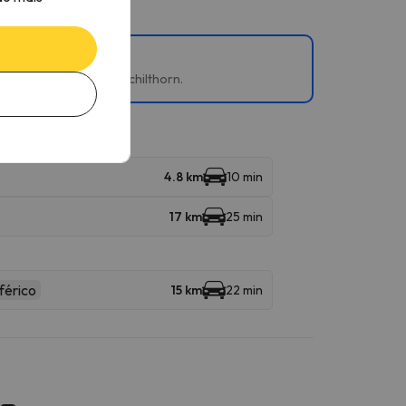
+ Wengen e Mürren + Schilthorn.
4.8 km
10 min
17 km
25 min
férico
15 km
22 min