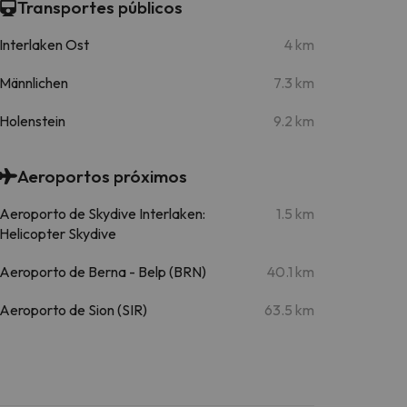
Transportes públicos
Interlaken Ost
4 km
Männlichen
7.3 km
Holenstein
9.2 km
Aeroportos próximos
Aeroporto de Skydive Interlaken:
1.5 km
Helicopter Skydive
Aeroporto de Berna - Belp (BRN)
40.1 km
Aeroporto de Sion (SIR)
63.5 km