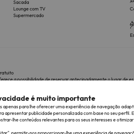
Sacada
Lounge com TV
C
Supermercado
E
ratuito
ferece a possibilidade de reservar antecipadamente o lugar de e
ivacidade é muito importante
mação
es apenas para lhe oferecer uma experiência de navegação adapt
lojamento.
ra apresentar publicidade personalizada com base no seu perfil. 
rar-lhe conteúdos relevantes para os seus interesses e otimizar 
itar", permitir-nos proporcionar-lhe uma experiência de navegaç