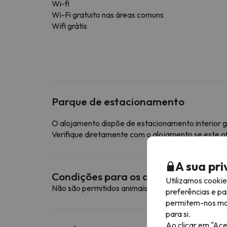
Wi-fi
Wi-Fi gratuito nas áreas comuns
Wifi grátis
Parque de estacionamento
O alojamento dispõe de estacionamento interior g
Verifique diretamente com o alojamento se este o
A sua pr
Condições para os animais de esti
Utilizamos cooki
Não são permitidos animais de estimação neste a
preferências e pa
permitem-nos most
para si.
Ao clicar em "Ace