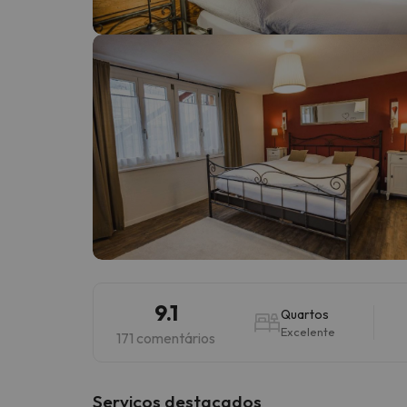
Bem, parece que o nosso Seeker perdeu o seu
9.1
Quartos
Excelente
171 comentários
Serviços destacados