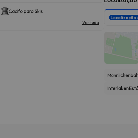
Cacifo para Skis
Localização 
Ver tudo
Männlichenba
Interlaken
Estâ