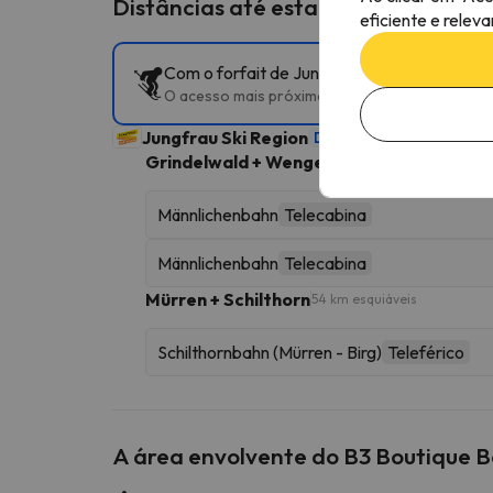
Distâncias até estações de esqui p
eficiente e relev
Com o forfait de Jungfrau Ski Region, pode 
O acesso mais próximo às pistas é Männlichen
Jungfrau Ski Region
Dominio esquiável
103 km 
Grindelwald + Wengen
49 km esquiáveis
Männlichenbahn
Telecabina
Männlichenbahn
Telecabina
Mürren + Schilthorn
54 km esquiáveis
Schilthornbahn (Mürren - Birg)
Teleférico
A área envolvente do B3 Boutique 