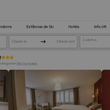
ndorra
Estâncias de Ski
Hotéis
Info útil
2 adultos
Check-in
Check-out
t
ha
steigwiler
Ver no mapa
corresponda à sua pesquisa. Tente modificar o destino.