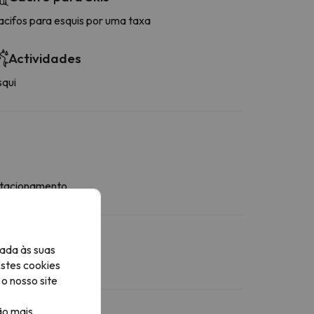
acifos para esquis por uma taxa
Actividades
squi
stacionamento.
ada às suas
Estes cookies
o nosso site
ão mais