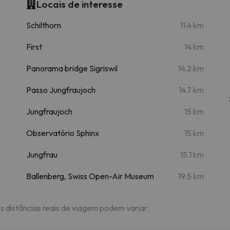
Locais de interesse
m
Schilthorn
11.4 km
First
14 km
Panorama bridge Sigriswil
14.2 km
Passo Jungfraujoch
14.7 km
Jungfraujoch
15 km
Observatório Sphinx
15 km
Jungfrau
15.1 km
Ballenberg, Swiss Open-Air Museum
19.5 km
As distâncias reais de viagem podem variar.