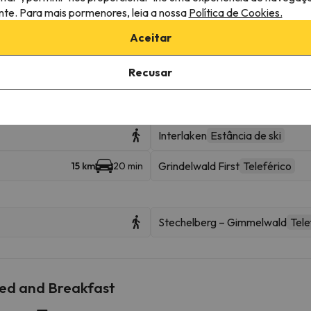
róximas
ante. Para mais pormenores, leia a nossa
Política de Cookies.
Aceitar
aceder a várias estâncias e desfrutar de 103 km de pistas.
bahn em Grindelwald + Wengen . Também pode esquiar em Grindelwald 
Recusar
esquiáveis
Interlaken
Estância de ski
Grindelwald First
Teleférico
15 km
20 min
Stechelberg – Gimmelwald
Tele
Bed and Breakfast