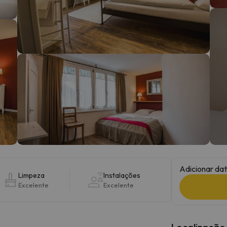
 caminho. Assim que encontrar a sua bússola, estará de volta.
Adicionar dat
Limpeza
Instalações
Excelente
Excelente
Localização