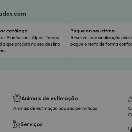
iades.com
or catálogo
Pague ao seu ritmo
os Pirinéus aos Alpes. Temos
Reserve com sinalização míni
dia que procura no seu destino
pague o resto de forma confor
ho.
Animais de estimação
Animais de estimação não são permitidos
Q
C
Serviços